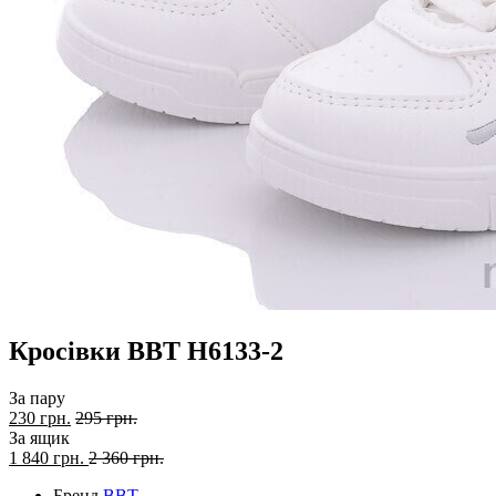
Кросівки BBT H6133-2
За пару
230 грн.
295 грн.
За ящик
1 840
грн.
2 360 грн.
Бренд
BBT