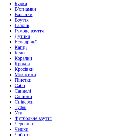
Бурки
В'єтнамки
Валянки
Взуття
Галоші
Гумове взуття
Дутики
Еспадрільї
Капці
Кеди
Коралки
Крокси
Кросівки
Мокасини
Пінетки
Сабо
Сандалі
Сліпони
Снікерси
Туфлі
Уги
Футбольне взуття
Черевики
Чешки
Чоботи