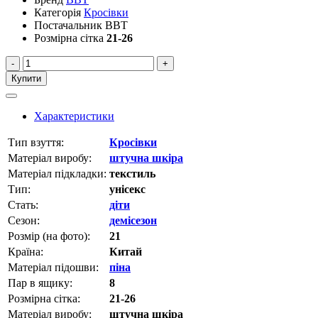
Категорія
Кросівки
Постачальник
BBT
Розмірна сітка
21-26
-
+
Купити
Характеристики
Тип взуття:
Кросівки
Матеріал виробу:
штучна шкіра
Матеріал підкладки:
текстиль
Тип:
унісекс
Стать:
діти
Сезон:
демісезон
Розмір (на фото):
21
Країна:
Китай
Матеріал підошви:
піна
Пар в ящику:
8
Розмірна сітка:
21-26
Матеріал виробу:
штучна шкіра