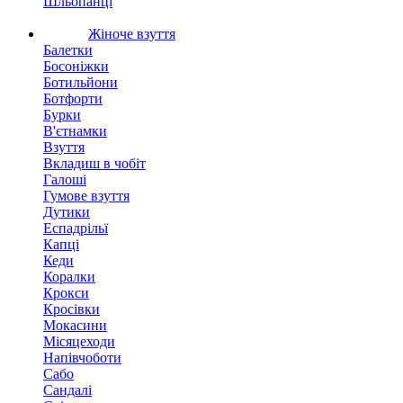
Шльопанці
Жіноче взуття
Балетки
Босоніжки
Ботильйони
Ботфорти
Бурки
В'єтнамки
Взуття
Вкладиш в чобіт
Галоші
Гумове взуття
Дутики
Еспадрільї
Капці
Кеди
Коралки
Крокси
Кросівки
Мокасини
Місяцеходи
Напівчоботи
Сабо
Сандалі