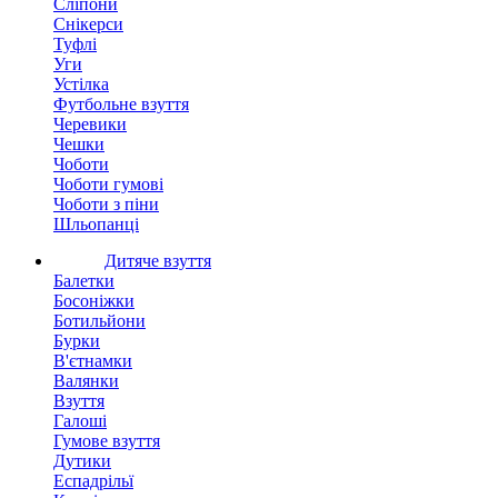
Сліпони
Снікерси
Туфлі
Уги
Устілка
Футбольне взуття
Черевики
Чешки
Чоботи
Чоботи гумові
Чоботи з піни
Шльопанці
Дитяче взуття
Балетки
Босоніжки
Ботильйони
Бурки
В'єтнамки
Валянки
Взуття
Галоші
Гумове взуття
Дутики
Еспадрільї