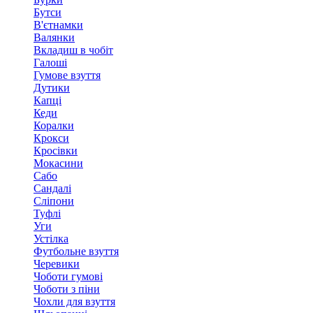
Бутси
В'єтнамки
Валянки
Вкладиш в чобіт
Галоші
Гумове взуття
Дутики
Капці
Кеди
Коралки
Крокси
Кросівки
Мокасини
Сабо
Сандалі
Сліпони
Туфлі
Уги
Устілка
Футбольне взуття
Черевики
Чоботи гумові
Чоботи з піни
Чохли для взуття