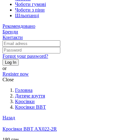
Чоботи гумові
Чоботи з піни
Шльопанці
Рекомендовано
Бренди
Контакти
Forgot your password?
Log In
or
Register now
Close
Головна
Дитяче взуття
Кросівки
Кросівки BBT
Назад
Кросівки BBT AX022-2R
180 грн.