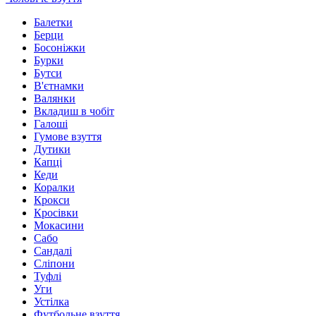
Балетки
Берци
Босоніжки
Бурки
Бутси
В'єтнамки
Валянки
Вкладиш в чобіт
Галоші
Гумове взуття
Дутики
Капці
Кеди
Коралки
Крокси
Кросівки
Мокасини
Сабо
Сандалі
Сліпони
Туфлі
Уги
Устілка
Футбольне взуття