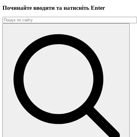
Починайте вводити та натиснiть Enter