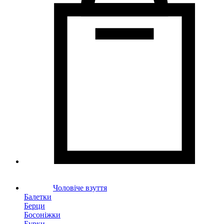
Чоловіче взуття
Балетки
Берци
Босоніжки
Бурки