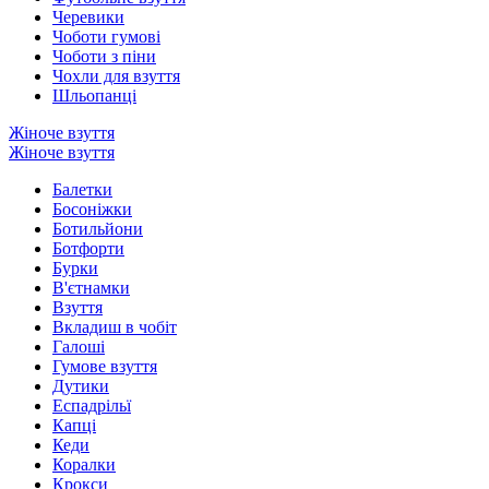
Черевики
Чоботи гумові
Чоботи з піни
Чохли для взуття
Шльопанці
Жіноче взуття
Жіноче взуття
Балетки
Босоніжки
Ботильйони
Ботфорти
Бурки
В'єтнамки
Взуття
Вкладиш в чобіт
Галоші
Гумове взуття
Дутики
Еспадрільї
Капці
Кеди
Коралки
Крокси