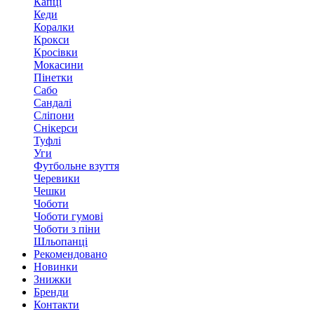
Капці
Кеди
Коралки
Крокси
Кросівки
Мокасини
Пінетки
Сабо
Сандалі
Сліпони
Снікерси
Туфлі
Уги
Футбольне взуття
Черевики
Чешки
Чоботи
Чоботи гумові
Чоботи з піни
Шльопанці
Рекомендовано
Новинки
Знижки
Бренди
Контакти