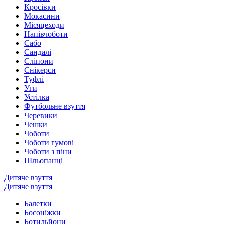
Кросівки
Мокасини
Місяцеходи
Напівчоботи
Сабо
Сандалі
Сліпони
Снікерси
Туфлі
Уги
Устілка
Футбольне взуття
Черевики
Чешки
Чоботи
Чоботи гумові
Чоботи з піни
Шльопанці
Дитяче взуття
Дитяче взуття
Балетки
Босоніжки
Ботильйони