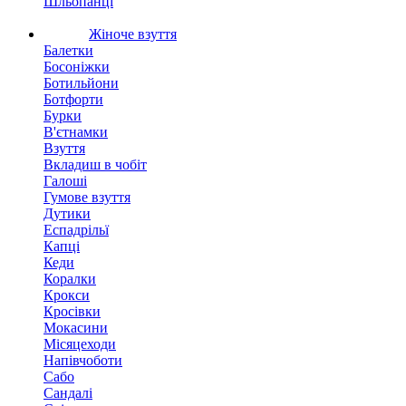
Шльопанці
Жіноче взуття
Балетки
Босоніжки
Ботильйони
Ботфорти
Бурки
В'єтнамки
Взуття
Вкладиш в чобіт
Галоші
Гумове взуття
Дутики
Еспадрільї
Капці
Кеди
Коралки
Крокси
Кросівки
Мокасини
Місяцеходи
Напівчоботи
Сабо
Сандалі