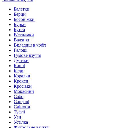
Балетки
Берци
Босоніжки
Бурки
Бутси
В'єтнамки
Валянки
Вкладиш в чобіт
Галоші
Гумове взуття
Дутики
Капці
Кеди
Коралки
Крокси
Кросівки
Мокасини
Сабо
Сандалі
Сліпони
Туфлі
Уги
Устілка
Футбольне взуття