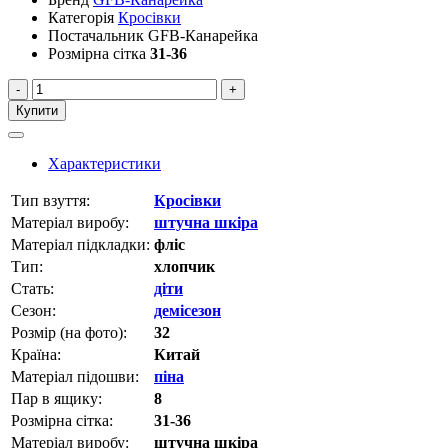
Категорія
Кросівки
Постачальник
GFB-Канарейка
Розмірна сітка
31-36
-
+
Купити
Характеристики
Тип взуття:
Кросівки
Матеріал виробу:
штучна шкіра
Матеріал підкладки:
фліс
Тип:
хлопчик
Стать:
діти
Сезон:
демісезон
Розмір (на фото):
32
Країна:
Китай
Матеріал підошви:
піна
Пар в ящику:
8
Розмірна сітка:
31-36
Матеріал виробу:
штучна шкіра