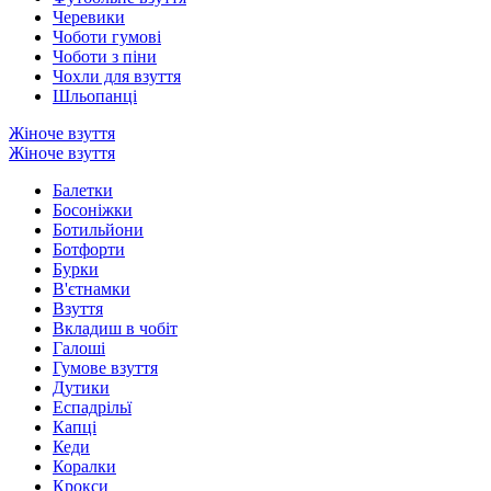
Черевики
Чоботи гумові
Чоботи з піни
Чохли для взуття
Шльопанці
Жіноче взуття
Жіноче взуття
Балетки
Босоніжки
Ботильйони
Ботфорти
Бурки
В'єтнамки
Взуття
Вкладиш в чобіт
Галоші
Гумове взуття
Дутики
Еспадрільї
Капці
Кеди
Коралки
Крокси