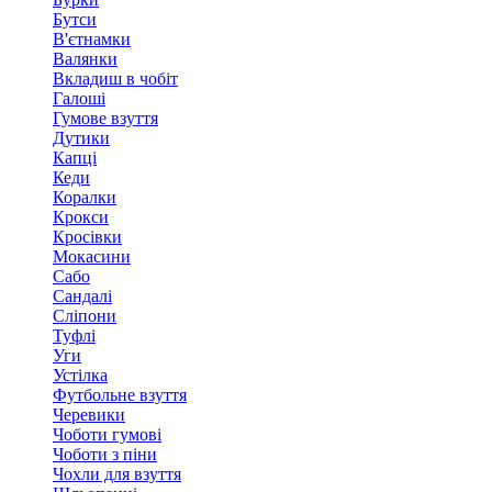
Бутси
В'єтнамки
Валянки
Вкладиш в чобіт
Галоші
Гумове взуття
Дутики
Капці
Кеди
Коралки
Крокси
Кросівки
Мокасини
Сабо
Сандалі
Сліпони
Туфлі
Уги
Устілка
Футбольне взуття
Черевики
Чоботи гумові
Чоботи з піни
Чохли для взуття