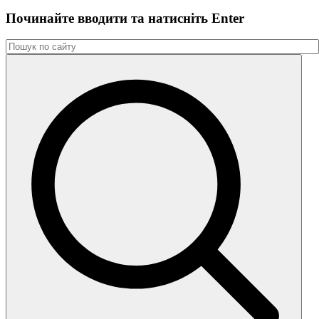
Починайте вводити та натиснiть Enter