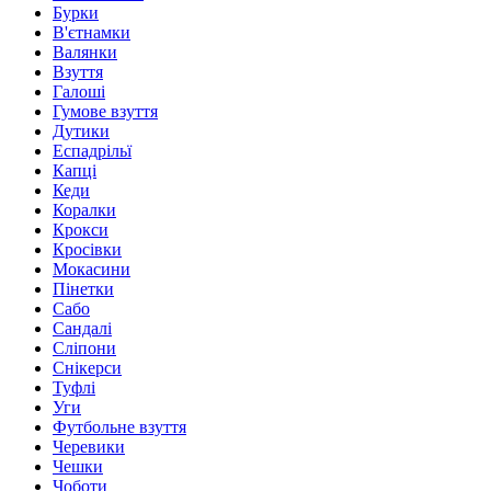
Бурки
В'єтнамки
Валянки
Взуття
Галоші
Гумове взуття
Дутики
Еспадрільї
Капці
Кеди
Коралки
Крокси
Кросівки
Мокасини
Пінетки
Сабо
Сандалі
Сліпони
Снікерси
Туфлі
Уги
Футбольне взуття
Черевики
Чешки
Чоботи