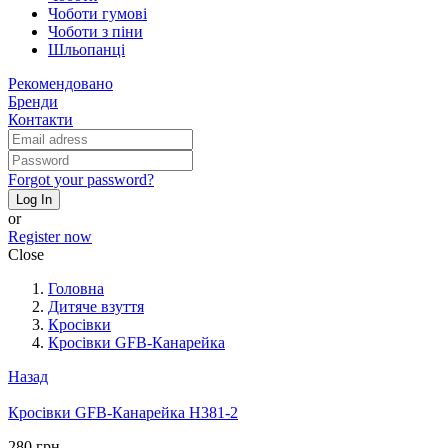
Чоботи гумові
Чоботи з піни
Шльопанці
Рекомендовано
Бренди
Контакти
Forgot your password?
Log In
or
Register now
Close
Головна
Дитяче взуття
Кросівки
Кросівки GFB-Канарейка
Назад
Кросівки GFB-Канарейка H381-2
280 грн.