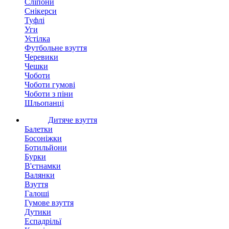
Сліпони
Снікерси
Туфлі
Уги
Устілка
Футбольне взуття
Черевики
Чешки
Чоботи
Чоботи гумові
Чоботи з піни
Шльопанці
Дитяче взуття
Балетки
Босоніжки
Ботильйони
Бурки
В'єтнамки
Валянки
Взуття
Галоші
Гумове взуття
Дутики
Еспадрільї