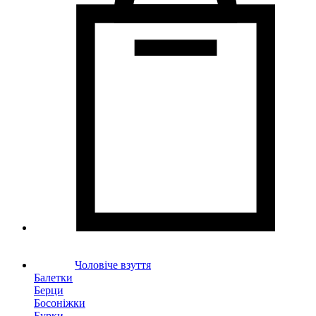
Чоловіче взуття
Балетки
Берци
Босоніжки
Бурки