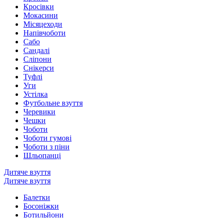
Кросівки
Мокасини
Місяцеходи
Напівчоботи
Сабо
Сандалі
Сліпони
Снікерси
Туфлі
Уги
Устілка
Футбольне взуття
Черевики
Чешки
Чоботи
Чоботи гумові
Чоботи з піни
Шльопанці
Дитяче взуття
Дитяче взуття
Балетки
Босоніжки
Ботильйони