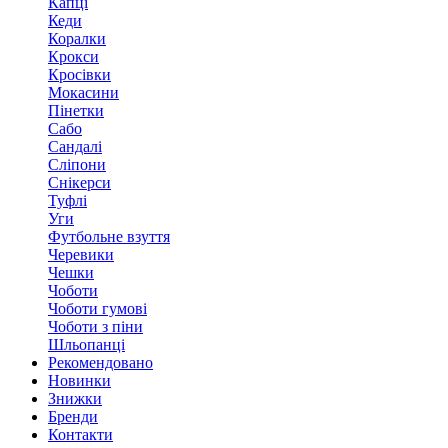
Капці
Кеди
Коралки
Крокси
Кросівки
Мокасини
Пінетки
Сабо
Сандалі
Сліпони
Снікерси
Туфлі
Уги
Футбольне взуття
Черевики
Чешки
Чоботи
Чоботи гумові
Чоботи з піни
Шльопанці
Рекомендовано
Новинки
Знижки
Бренди
Контакти