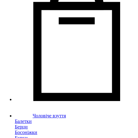
Чоловіче взуття
Балетки
Берци
Босоніжки
Бурки