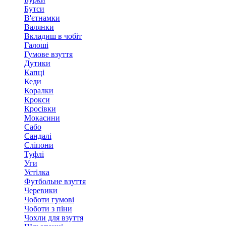
Бутси
В'єтнамки
Валянки
Вкладиш в чобіт
Галоші
Гумове взуття
Дутики
Капці
Кеди
Коралки
Крокси
Кросівки
Мокасини
Сабо
Сандалі
Сліпони
Туфлі
Уги
Устілка
Футбольне взуття
Черевики
Чоботи гумові
Чоботи з піни
Чохли для взуття