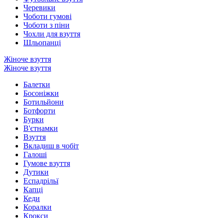
Черевики
Чоботи гумові
Чоботи з піни
Чохли для взуття
Шльопанці
Жіноче взуття
Жіноче взуття
Балетки
Босоніжки
Ботильйони
Ботфорти
Бурки
В'єтнамки
Взуття
Вкладиш в чобіт
Галоші
Гумове взуття
Дутики
Еспадрільї
Капці
Кеди
Коралки
Крокси