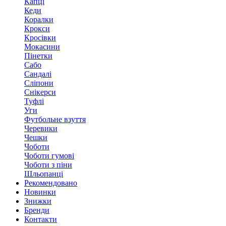
Капці
Кеди
Коралки
Крокси
Кросівки
Мокасини
Пінетки
Сабо
Сандалі
Сліпони
Снікерси
Туфлі
Уги
Футбольне взуття
Черевики
Чешки
Чоботи
Чоботи гумові
Чоботи з піни
Шльопанці
Рекомендовано
Новинки
Знижки
Бренди
Контакти