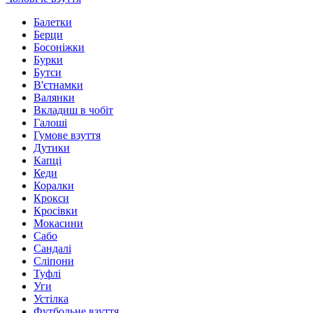
Балетки
Берци
Босоніжки
Бурки
Бутси
В'єтнамки
Валянки
Вкладиш в чобіт
Галоші
Гумове взуття
Дутики
Капці
Кеди
Коралки
Крокси
Кросівки
Мокасини
Сабо
Сандалі
Сліпони
Туфлі
Уги
Устілка
Футбольне взуття