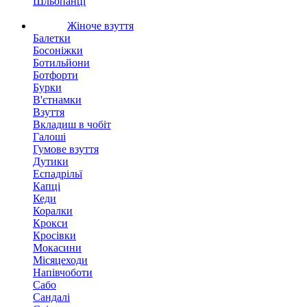
Шльопанці
Жіноче взуття
Балетки
Босоніжки
Ботильйони
Ботфорти
Бурки
В'єтнамки
Взуття
Вкладиш в чобіт
Галоші
Гумове взуття
Дутики
Еспадрільї
Капці
Кеди
Коралки
Крокси
Кросівки
Мокасини
Місяцеходи
Напівчоботи
Сабо
Сандалі