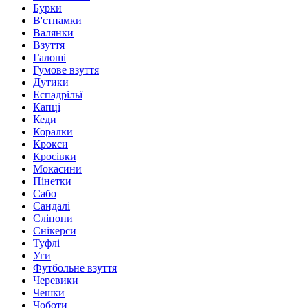
Бурки
В'єтнамки
Валянки
Взуття
Галоші
Гумове взуття
Дутики
Еспадрільї
Капці
Кеди
Коралки
Крокси
Кросівки
Мокасини
Пінетки
Сабо
Сандалі
Сліпони
Снікерси
Туфлі
Уги
Футбольне взуття
Черевики
Чешки
Чоботи