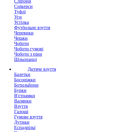
Сліпони
Снікерси
Туфлі
Уги
Устілка
Футбольне взуття
Черевики
Чешки
Чоботи
Чоботи гумові
Чоботи з піни
Шльопанці
Дитяче взуття
Балетки
Босоніжки
Ботильйони
Бурки
В'єтнамки
Валянки
Взуття
Галоші
Гумове взуття
Дутики
Еспадрільї