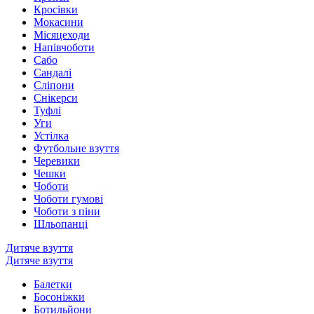
Кросівки
Мокасини
Місяцеходи
Напівчоботи
Сабо
Сандалі
Сліпони
Снікерси
Туфлі
Уги
Устілка
Футбольне взуття
Черевики
Чешки
Чоботи
Чоботи гумові
Чоботи з піни
Шльопанці
Дитяче взуття
Дитяче взуття
Балетки
Босоніжки
Ботильйони