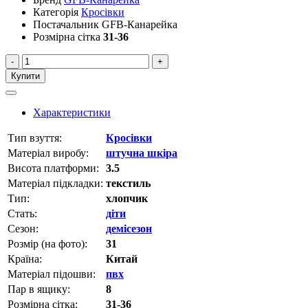
Категорія
Кросівки
Постачальник
GFB-Канарейка
Розмірна сітка
31-36
-
+
Купити
Характеристики
Тип взуття:
Кросівки
Матеріал виробу:
штучна шкіра
Висота платформи:
3.5
Матеріал підкладки:
текстиль
Тип:
хлопчик
Стать:
діти
Сезон:
демісезон
Розмір (на фото):
31
Країна:
Китай
Матеріал підошви:
пвх
Пар в ящику:
8
Розмірна сітка:
31-36