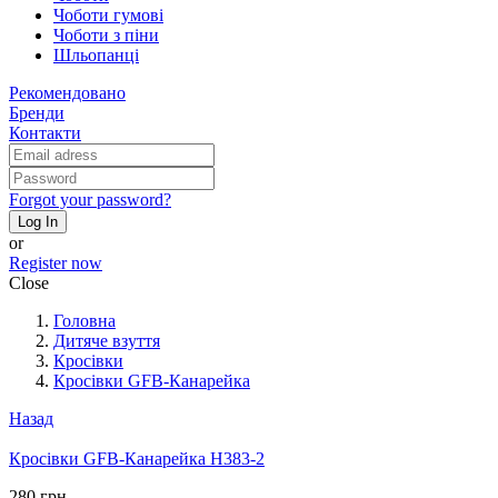
Чоботи гумові
Чоботи з піни
Шльопанці
Рекомендовано
Бренди
Контакти
Forgot your password?
Log In
or
Register now
Close
Головна
Дитяче взуття
Кросівки
Кросівки GFB-Канарейка
Назад
Кросівки GFB-Канарейка H383-2
280 грн.