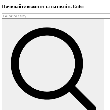
Починайте вводити та натиснiть Enter