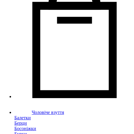
Чоловіче взуття
Балетки
Берци
Босоніжки
Бурки