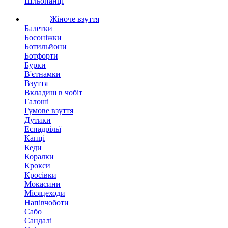
Шльопанці
Жіноче взуття
Балетки
Босоніжки
Ботильйони
Ботфорти
Бурки
В'єтнамки
Взуття
Вкладиш в чобіт
Галоші
Гумове взуття
Дутики
Еспадрільї
Капці
Кеди
Коралки
Крокси
Кросівки
Мокасини
Місяцеходи
Напівчоботи
Сабо
Сандалі