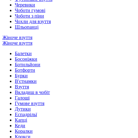
Черевики
Чоботи гумові
Чоботи з піни
Чохли для взуття
Шльопанці
Жіноче взуття
Жіноче взуття
Балетки
Босоніжки
Ботильйони
Ботфорти
Бурки
В'єтнамки
Взуття
Вкладиш в чобіт
Галоші
Гумове взуття
Дутики
Еспадрільї
Капці
Кеди
Коралки
Крокси