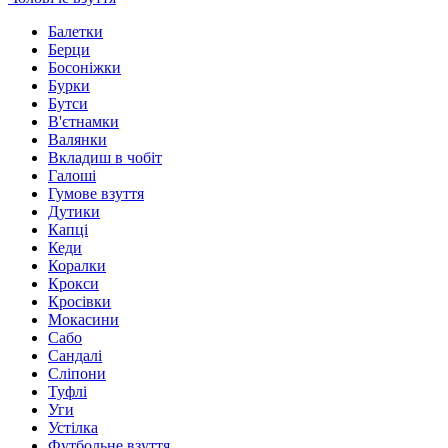
Балетки
Берци
Босоніжки
Бурки
Бутси
В'єтнамки
Валянки
Вкладиш в чобіт
Галоші
Гумове взуття
Дутики
Капці
Кеди
Коралки
Крокси
Кросівки
Мокасини
Сабо
Сандалі
Сліпони
Туфлі
Уги
Устілка
Футбольне взуття