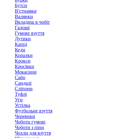
Бутси
В'єтнамки
Валянки
Вкладиш в чобіт
Галоші
Гумове взуття
Дутики
Капці
Кеди
Коралки
Крокси
Кросівки
Мокасини
Сабо
Сандалі
Сліпони
Туфлі
Уги
Устілка
Футбольне взуття
Черевики
Чоботи гумові
Чоботи з піни
Чохли для взуття