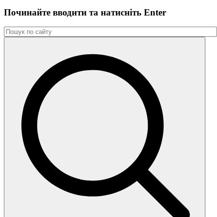
Починайте вводити та натиснiть Enter