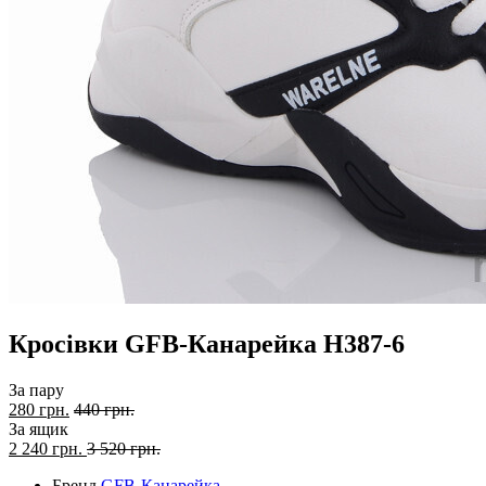
Кросівки GFB-Канарейка H387-6
За пару
280 грн.
440 грн.
За ящик
2 240
грн.
3 520 грн.
Бренд
GFB-Канарейка