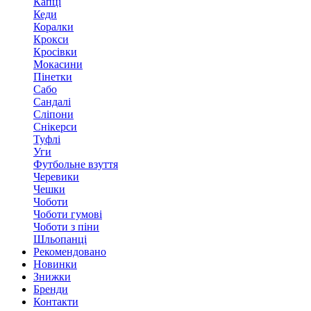
Капці
Кеди
Коралки
Крокси
Кросівки
Мокасини
Пінетки
Сабо
Сандалі
Сліпони
Снікерси
Туфлі
Уги
Футбольне взуття
Черевики
Чешки
Чоботи
Чоботи гумові
Чоботи з піни
Шльопанці
Рекомендовано
Новинки
Знижки
Бренди
Контакти