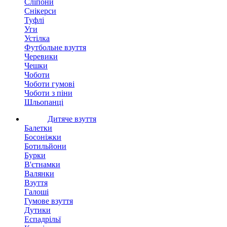
Сліпони
Снікерси
Туфлі
Уги
Устілка
Футбольне взуття
Черевики
Чешки
Чоботи
Чоботи гумові
Чоботи з піни
Шльопанці
Дитяче взуття
Балетки
Босоніжки
Ботильйони
Бурки
В'єтнамки
Валянки
Взуття
Галоші
Гумове взуття
Дутики
Еспадрільї