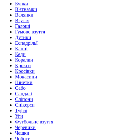
Бурки
В'єтнамки
Валянки
Взуття
Галоші
Гумове взуття
Дутики
Еспадрільї
Капці
Кеди
Коралки
Крокси
Кросівки
Мокасини
Пінетки
Сабо
Сандалі
Сліпони
Снікерси
Туфлі
Уги
Футбольне взуття
Черевики
Чешки
Чоботи