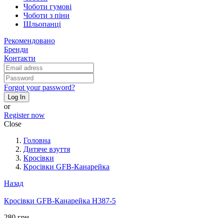
Чоботи гумові
Чоботи з піни
Шльопанці
Рекомендовано
Бренди
Контакти
Forgot your password?
Log In
or
Register now
Close
Головна
Дитяче взуття
Кросівки
Кросівки GFB-Канарейка
Назад
Кросівки GFB-Канарейка H387-5
280 грн.