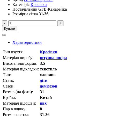
Категорія
Кросівки
Постачальник
GFB-Канарейка
Розмірна сітка
31-36
-
+
Купити
Характеристики
Тип взуття:
Кросівки
Матеріал виробу:
штучна шкіра
Висота платформи:
3.5
Матеріал підкладки:
текстиль
Тип:
хлопчик
Стать:
діти
Сезон:
демісезон
Розмір (на фото):
31
Країна:
Китай
Матеріал підошви:
пвх
Пар в ящику:
8
Розмірна сітка:
31-36