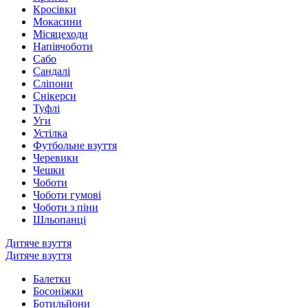
Кросівки
Мокасини
Місяцеходи
Напівчоботи
Сабо
Сандалі
Сліпони
Снікерси
Туфлі
Уги
Устілка
Футбольне взуття
Черевики
Чешки
Чоботи
Чоботи гумові
Чоботи з піни
Шльопанці
Дитяче взуття
Дитяче взуття
Балетки
Босоніжки
Ботильйони