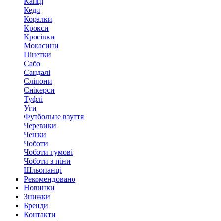
Капці
Кеди
Коралки
Крокси
Кросівки
Мокасини
Пінетки
Сабо
Сандалі
Сліпони
Снікерси
Туфлі
Уги
Футбольне взуття
Черевики
Чешки
Чоботи
Чоботи гумові
Чоботи з піни
Шльопанці
Рекомендовано
Новинки
Знижки
Бренди
Контакти