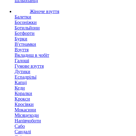
Шльопанці
Жіноче взуття
Балетки
Босоніжки
Ботильйони
Ботфорти
Бурки
В'єтнамки
Взуття
Вкладиш в чобіт
Галоші
Гумове взуття
Дутики
Еспадрільї
Капці
Кеди
Коралки
Крокси
Кросівки
Мокасини
Місяцеходи
Напівчоботи
Сабо
Сандалі