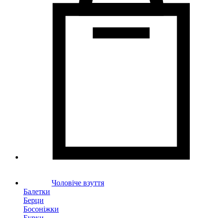
Чоловіче взуття
Балетки
Берци
Босоніжки
Бурки