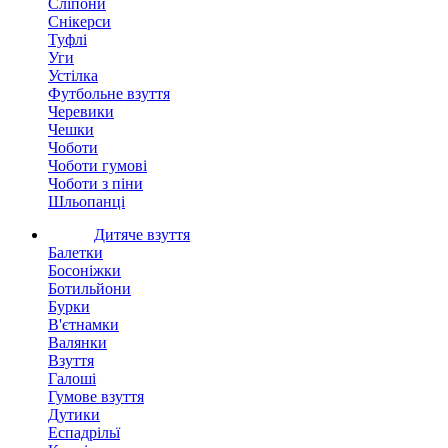
Сліпони
Снікерси
Туфлі
Уги
Устілка
Футбольне взуття
Черевики
Чешки
Чоботи
Чоботи гумові
Чоботи з піни
Шльопанці
Дитяче взуття
Балетки
Босоніжки
Ботильйони
Бурки
В'єтнамки
Валянки
Взуття
Галоші
Гумове взуття
Дутики
Еспадрільї