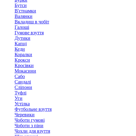
Бутси
В'єтнамки
Валянки
Вкладиш в чобіт
Галоші
Гумове взуття
Дутики
Капці
Кеди
Коралки
Крокси
Кросівки
Мокасини
Сабо
Сандалі
Сліпони
Туфлі
Уги
Устілка
Футбольне взуття
Черевики
Чоботи гумові
Чоботи з піни
Чохли для взуття