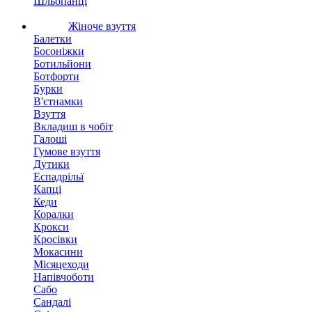
Шльопанці
Жіноче взуття
Балетки
Босоніжки
Ботильйони
Ботфорти
Бурки
В'єтнамки
Взуття
Вкладиш в чобіт
Галоші
Гумове взуття
Дутики
Еспадрільї
Капці
Кеди
Коралки
Крокси
Кросівки
Мокасини
Місяцеходи
Напівчоботи
Сабо
Сандалі