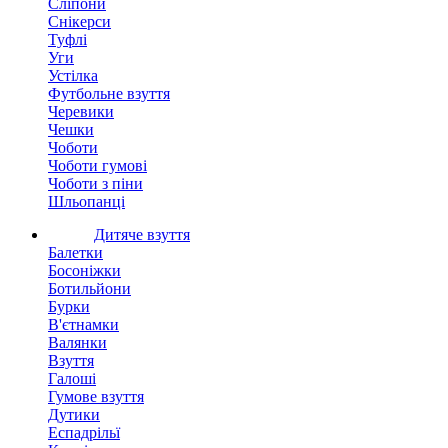
Сліпони
Снікерси
Туфлі
Уги
Устілка
Футбольне взуття
Черевики
Чешки
Чоботи
Чоботи гумові
Чоботи з піни
Шльопанці
Дитяче взуття
Балетки
Босоніжки
Ботильйони
Бурки
В'єтнамки
Валянки
Взуття
Галоші
Гумове взуття
Дутики
Еспадрільї