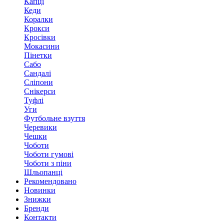
Капці
Кеди
Коралки
Крокси
Кросівки
Мокасини
Пінетки
Сабо
Сандалі
Сліпони
Снікерси
Туфлі
Уги
Футбольне взуття
Черевики
Чешки
Чоботи
Чоботи гумові
Чоботи з піни
Шльопанці
Рекомендовано
Новинки
Знижки
Бренди
Контакти