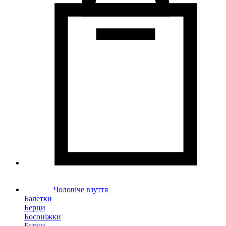
Чоловіче взуття
Балетки
Берци
Босоніжки
Бурки