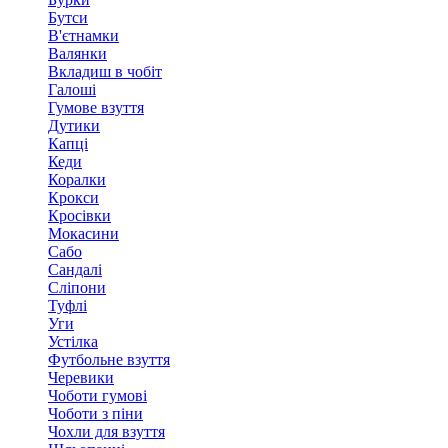
Бутси
В'єтнамки
Валянки
Вкладиш в чобіт
Галоші
Гумове взуття
Дутики
Капці
Кеди
Коралки
Крокси
Кросівки
Мокасини
Сабо
Сандалі
Сліпони
Туфлі
Уги
Устілка
Футбольне взуття
Черевики
Чоботи гумові
Чоботи з піни
Чохли для взуття