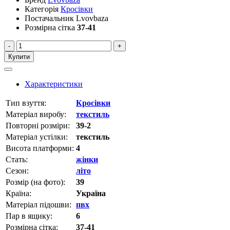
Категорія
Кросівки
Постачальник
Lvovbaza
Розмірна сітка
37-41
-
+
Купити
Характеристики
Тип взуття:
Кросівки
Матеріал виробу:
текстиль
Повторні розміри:
39-2
Матеріал устілки:
текстиль
Висота платформи:
4
Стать:
жінки
Сезон:
літо
Розмір (на фото):
39
Країна:
Україна
Матеріал підошви:
пвх
Пар в ящику:
6
Розмірна сітка:
37-41