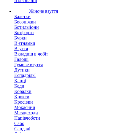
Шльопанці
Жіноче взуття
Балетки
Босоніжки
Ботильйони
Ботфорти
Бурки
В'єтнамки
Взуття
Вкладиш в чобіт
Галоші
Гумове взуття
Дутики
Еспадрільї
Капці
Кеди
Коралки
Крокси
Кросівки
Мокасини
Місяцеходи
Напівчоботи
Сабо
Сандалі