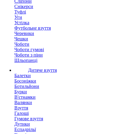
Сліпони
Снікерси
Туфлі
Уги
Устілка
Футбольне взуття
Черевики
Чешки
Чоботи
Чоботи гумові
Чоботи з піни
Шльопанці
Дитяче взуття
Балетки
Босоніжки
Ботильйони
Бурки
В'єтнамки
Валянки
Взуття
Галоші
Гумове взуття
Дутики
Еспадрільї