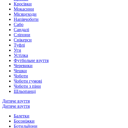
Кросівки
Мокасини
Місяцеходи
Напівчоботи
Сабо
Сандалі
Сліпони
Снікерси
Туфлі
Уги
Устілка
Футбольне взуття
Черевики
Чешки
Чоботи
Чоботи гумові
Чоботи з піни
Шльопанці
Дитяче взуття
Дитяче взуття
Балетки
Босоніжки
Ботильйони