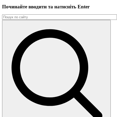
Починайте вводити та натиснiть Enter