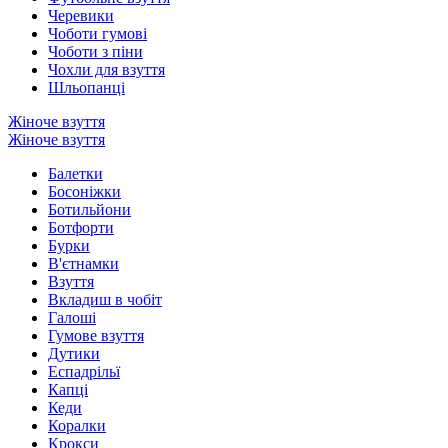
Черевики
Чоботи гумові
Чоботи з піни
Чохли для взуття
Шльопанці
Жіноче взуття
Жіноче взуття
Балетки
Босоніжки
Ботильйони
Ботфорти
Бурки
В'єтнамки
Взуття
Вкладиш в чобіт
Галоші
Гумове взуття
Дутики
Еспадрільї
Капці
Кеди
Коралки
Крокси