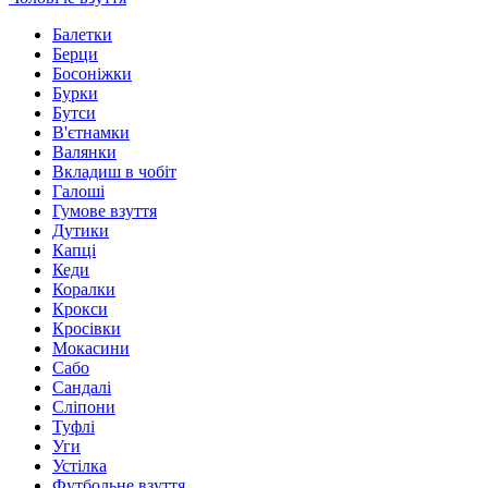
Балетки
Берци
Босоніжки
Бурки
Бутси
В'єтнамки
Валянки
Вкладиш в чобіт
Галоші
Гумове взуття
Дутики
Капці
Кеди
Коралки
Крокси
Кросівки
Мокасини
Сабо
Сандалі
Сліпони
Туфлі
Уги
Устілка
Футбольне взуття