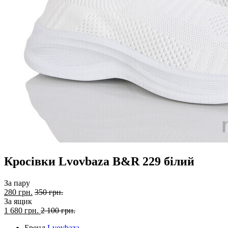
Кросівки Lvovbaza B&R 229 білий
За пару
280 грн.
350 грн.
За ящик
1 680
грн.
2 100 грн.
Бренд
Lvovbaza