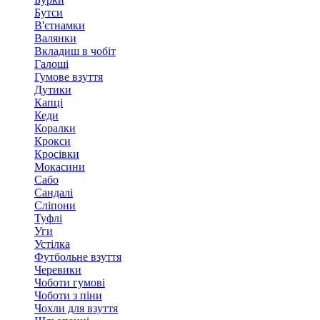
Бутси
В'єтнамки
Валянки
Вкладиш в чобіт
Галоші
Гумове взуття
Дутики
Капці
Кеди
Коралки
Крокси
Кросівки
Мокасини
Сабо
Сандалі
Сліпони
Туфлі
Уги
Устілка
Футбольне взуття
Черевики
Чоботи гумові
Чоботи з піни
Чохли для взуття