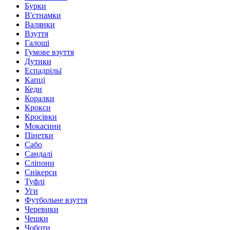
Бурки
В'єтнамки
Валянки
Взуття
Галоші
Гумове взуття
Дутики
Еспадрільї
Капці
Кеди
Коралки
Крокси
Кросівки
Мокасини
Пінетки
Сабо
Сандалі
Сліпони
Снікерси
Туфлі
Уги
Футбольне взуття
Черевики
Чешки
Чоботи