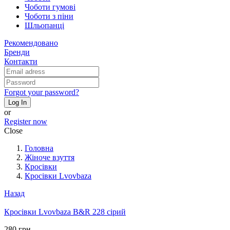
Чоботи гумові
Чоботи з піни
Шльопанці
Рекомендовано
Бренди
Контакти
Forgot your password?
Log In
or
Register now
Close
Головна
Жіноче взуття
Кросівки
Кросівки Lvovbaza
Назад
Кросівки Lvovbaza B&R 228 сірий
280 грн.