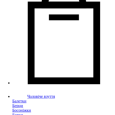
Чоловіче взуття
Балетки
Берци
Босоніжки
Бурки