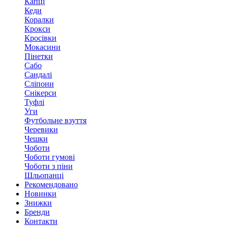
Капці
Кеди
Коралки
Крокси
Кросівки
Мокасини
Пінетки
Сабо
Сандалі
Сліпони
Снікерси
Туфлі
Уги
Футбольне взуття
Черевики
Чешки
Чоботи
Чоботи гумові
Чоботи з піни
Шльопанці
Рекомендовано
Новинки
Знижки
Бренди
Контакти