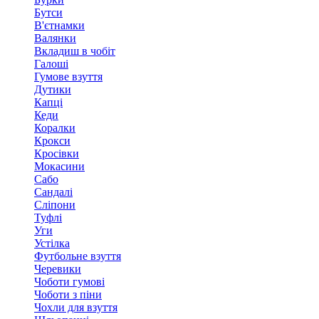
Бутси
В'єтнамки
Валянки
Вкладиш в чобіт
Галоші
Гумове взуття
Дутики
Капці
Кеди
Коралки
Крокси
Кросівки
Мокасини
Сабо
Сандалі
Сліпони
Туфлі
Уги
Устілка
Футбольне взуття
Черевики
Чоботи гумові
Чоботи з піни
Чохли для взуття