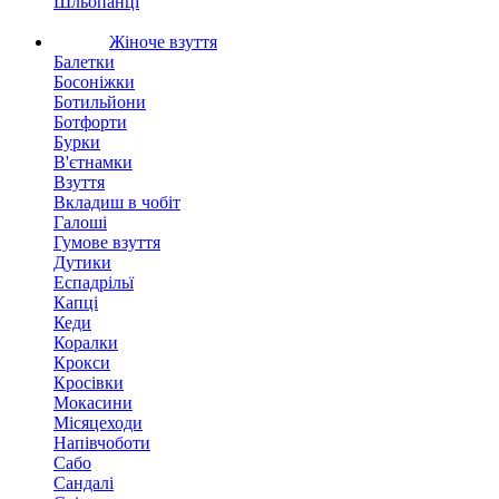
Шльопанці
Жіноче взуття
Балетки
Босоніжки
Ботильйони
Ботфорти
Бурки
В'єтнамки
Взуття
Вкладиш в чобіт
Галоші
Гумове взуття
Дутики
Еспадрільї
Капці
Кеди
Коралки
Крокси
Кросівки
Мокасини
Місяцеходи
Напівчоботи
Сабо
Сандалі