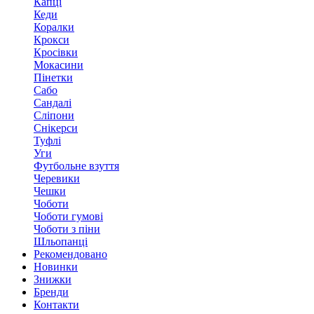
Капці
Кеди
Коралки
Крокси
Кросівки
Мокасини
Пінетки
Сабо
Сандалі
Сліпони
Снікерси
Туфлі
Уги
Футбольне взуття
Черевики
Чешки
Чоботи
Чоботи гумові
Чоботи з піни
Шльопанці
Рекомендовано
Новинки
Знижки
Бренди
Контакти