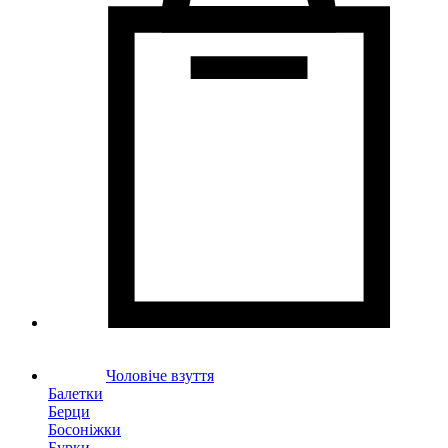
Чоловіче взуття
Балетки
Берци
Босоніжки
Бурки