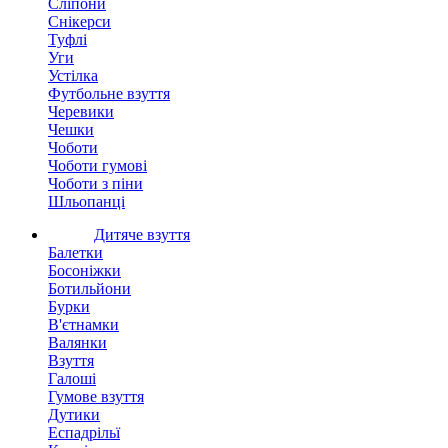
Сліпони
Снікерси
Туфлі
Уги
Устілка
Футбольне взуття
Черевики
Чешки
Чоботи
Чоботи гумові
Чоботи з піни
Шльопанці
Дитяче взуття
Балетки
Босоніжки
Ботильйони
Бурки
В'єтнамки
Валянки
Взуття
Галоші
Гумове взуття
Дутики
Еспадрільї