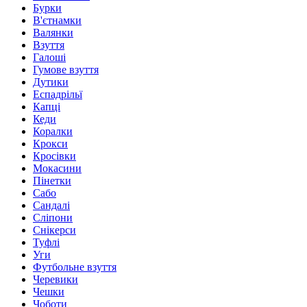
Бурки
В'єтнамки
Валянки
Взуття
Галоші
Гумове взуття
Дутики
Еспадрільї
Капці
Кеди
Коралки
Крокси
Кросівки
Мокасини
Пінетки
Сабо
Сандалі
Сліпони
Снікерси
Туфлі
Уги
Футбольне взуття
Черевики
Чешки
Чоботи