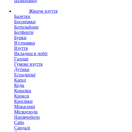
Шльопанці
Жіноче взуття
Балетки
Босоніжки
Ботильйони
Ботфорти
Бурки
В'єтнамки
Взуття
Вкладиш в чобіт
Галоші
Гумове взуття
Дутики
Еспадрільї
Капці
Кеди
Коралки
Крокси
Кросівки
Мокасини
Місяцеходи
Напівчоботи
Сабо
Сандалі