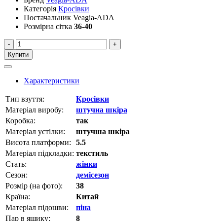
Категорія
Кросівки
Постачальник
Veagia-ADA
Розмірна сітка
36-40
-
+
Купити
Характеристики
Тип взуття:
Кросівки
Матеріал виробу:
штучна шкіра
Коробка:
так
Матеріал устілки:
штучша шкіра
Висота платформи:
5.5
Матеріал підкладки:
текстиль
Стать:
жінки
Сезон:
демісезон
Розмір (на фото):
38
Країна:
Китай
Матеріал підошви:
піна
Пар в ящику:
8