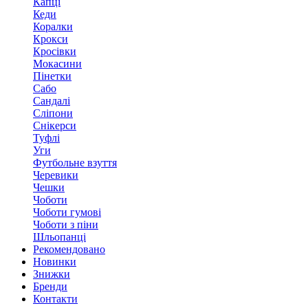
Капці
Кеди
Коралки
Крокси
Кросівки
Мокасини
Пінетки
Сабо
Сандалі
Сліпони
Снікерси
Туфлі
Уги
Футбольне взуття
Черевики
Чешки
Чоботи
Чоботи гумові
Чоботи з піни
Шльопанці
Рекомендовано
Новинки
Знижки
Бренди
Контакти