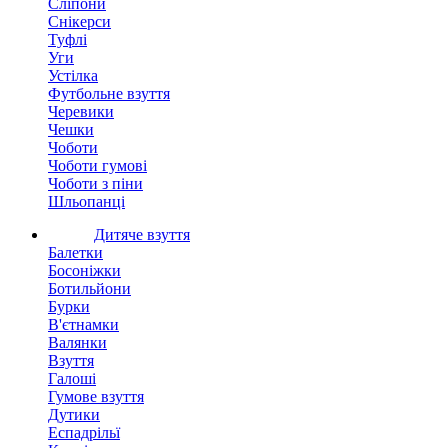
Сліпони
Снікерси
Туфлі
Уги
Устілка
Футбольне взуття
Черевики
Чешки
Чоботи
Чоботи гумові
Чоботи з піни
Шльопанці
Дитяче взуття
Балетки
Босоніжки
Ботильйони
Бурки
В'єтнамки
Валянки
Взуття
Галоші
Гумове взуття
Дутики
Еспадрільї