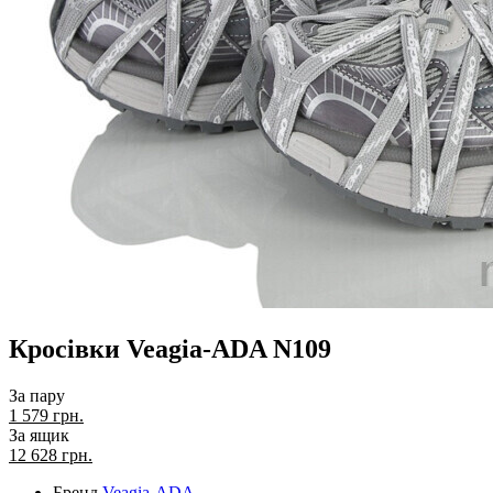
Кросівки Veagia-ADA N109
За пару
1 579 грн.
За ящик
12 628
грн.
Бренд
Veagia-ADA