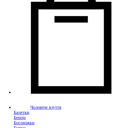
Чоловіче взуття
Балетки
Берци
Босоніжки
Бурки