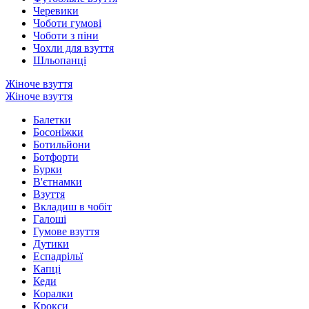
Черевики
Чоботи гумові
Чоботи з піни
Чохли для взуття
Шльопанці
Жіноче взуття
Жіноче взуття
Балетки
Босоніжки
Ботильйони
Ботфорти
Бурки
В'єтнамки
Взуття
Вкладиш в чобіт
Галоші
Гумове взуття
Дутики
Еспадрільї
Капці
Кеди
Коралки
Крокси