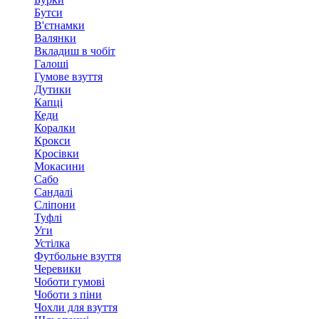
Бутси
В'єтнамки
Валянки
Вкладиш в чобіт
Галоші
Гумове взуття
Дутики
Капці
Кеди
Коралки
Крокси
Кросівки
Мокасини
Сабо
Сандалі
Сліпони
Туфлі
Уги
Устілка
Футбольне взуття
Черевики
Чоботи гумові
Чоботи з піни
Чохли для взуття