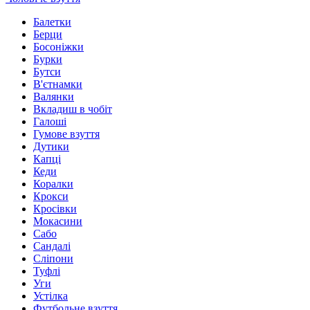
Балетки
Берци
Босоніжки
Бурки
Бутси
В'єтнамки
Валянки
Вкладиш в чобіт
Галоші
Гумове взуття
Дутики
Капці
Кеди
Коралки
Крокси
Кросівки
Мокасини
Сабо
Сандалі
Сліпони
Туфлі
Уги
Устілка
Футбольне взуття