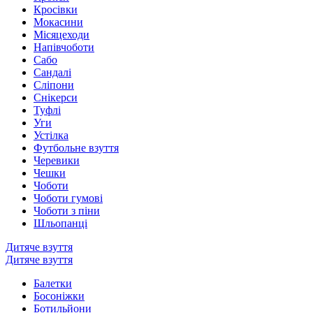
Кросівки
Мокасини
Місяцеходи
Напівчоботи
Сабо
Сандалі
Сліпони
Снікерси
Туфлі
Уги
Устілка
Футбольне взуття
Черевики
Чешки
Чоботи
Чоботи гумові
Чоботи з піни
Шльопанці
Дитяче взуття
Дитяче взуття
Балетки
Босоніжки
Ботильйони