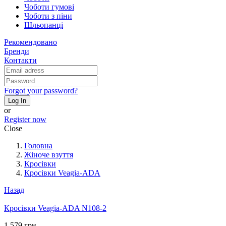
Чоботи гумові
Чоботи з піни
Шльопанці
Рекомендовано
Бренди
Контакти
Forgot your password?
Log In
or
Register now
Close
Головна
Жіноче взуття
Кросівки
Кросівки Veagia-ADA
Назад
Кросівки Veagia-ADA N108-2
1 579 грн.