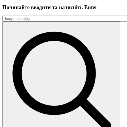
Починайте вводити та натиснiть Enter