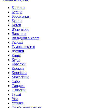
Балетки
Берци
Босоніжки
Бурки
Бутси
В'єтнамки
Валянки
Вкладиш в чобіт
Галоші
Гумове взуття
Дутики
Капці
Кеди
Коралки
Крокси
Кросівки
Мокасини
Сабо
Сандалі
Сліпони
Туфлі
Уги
Устілка
Футбольне взуття