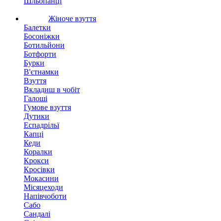
Шльопанці
Жіноче взуття
Балетки
Босоніжки
Ботильйони
Ботфорти
Бурки
В'єтнамки
Взуття
Вкладиш в чобіт
Галоші
Гумове взуття
Дутики
Еспадрільї
Капці
Кеди
Коралки
Крокси
Кросівки
Мокасини
Місяцеходи
Напівчоботи
Сабо
Сандалі