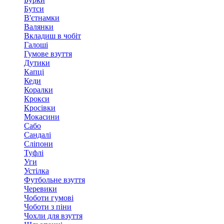
Бутси
В'єтнамки
Валянки
Вкладиш в чобіт
Галоші
Гумове взуття
Дутики
Капці
Кеди
Коралки
Крокси
Кросівки
Мокасини
Сабо
Сандалі
Сліпони
Туфлі
Уги
Устілка
Футбольне взуття
Черевики
Чоботи гумові
Чоботи з піни
Чохли для взуття