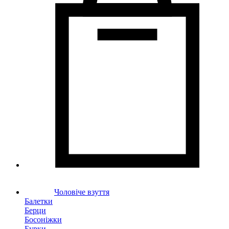
Чоловіче взуття
Балетки
Берци
Босоніжки
Бурки