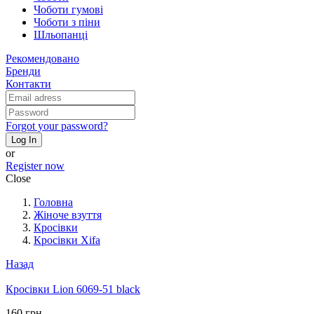
Чоботи гумові
Чоботи з піни
Шльопанці
Рекомендовано
Бренди
Контакти
Forgot your password?
Log In
or
Register now
Close
Головна
Жіноче взуття
Кросівки
Кросівки Xifa
Назад
Кросівки Lion 6069-51 black
160 грн.