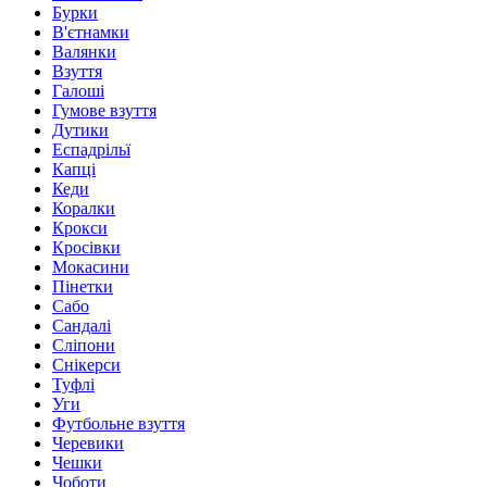
Бурки
В'єтнамки
Валянки
Взуття
Галоші
Гумове взуття
Дутики
Еспадрільї
Капці
Кеди
Коралки
Крокси
Кросівки
Мокасини
Пінетки
Сабо
Сандалі
Сліпони
Снікерси
Туфлі
Уги
Футбольне взуття
Черевики
Чешки
Чоботи