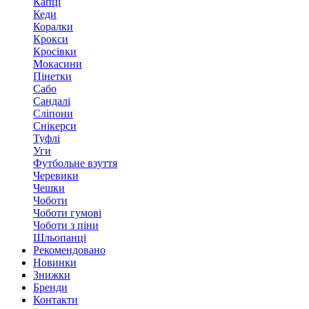
Капці
Кеди
Коралки
Крокси
Кросівки
Мокасини
Пінетки
Сабо
Сандалі
Сліпони
Снікерси
Туфлі
Уги
Футбольне взуття
Черевики
Чешки
Чоботи
Чоботи гумові
Чоботи з піни
Шльопанці
Рекомендовано
Новинки
Знижки
Бренди
Контакти