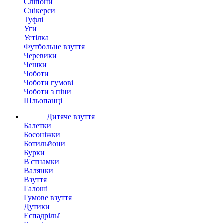
Сліпони
Снікерси
Туфлі
Уги
Устілка
Футбольне взуття
Черевики
Чешки
Чоботи
Чоботи гумові
Чоботи з піни
Шльопанці
Дитяче взуття
Балетки
Босоніжки
Ботильйони
Бурки
В'єтнамки
Валянки
Взуття
Галоші
Гумове взуття
Дутики
Еспадрільї