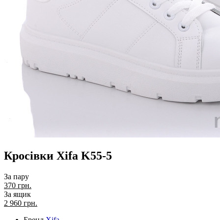
Кросівки Xifa K55-5
За пару
370 грн.
За ящик
2 960
грн.
Бренд
Xifa