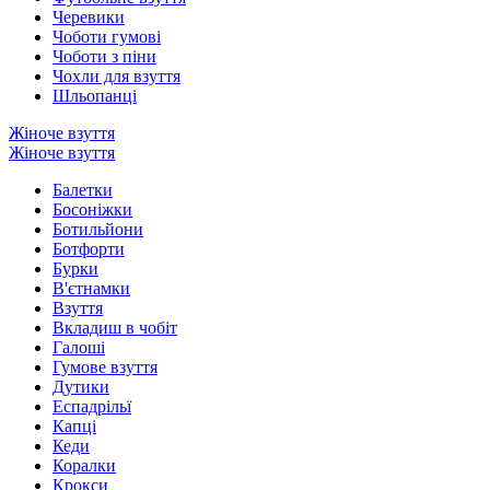
Черевики
Чоботи гумові
Чоботи з піни
Чохли для взуття
Шльопанці
Жіноче взуття
Жіноче взуття
Балетки
Босоніжки
Ботильйони
Ботфорти
Бурки
В'єтнамки
Взуття
Вкладиш в чобіт
Галоші
Гумове взуття
Дутики
Еспадрільї
Капці
Кеди
Коралки
Крокси