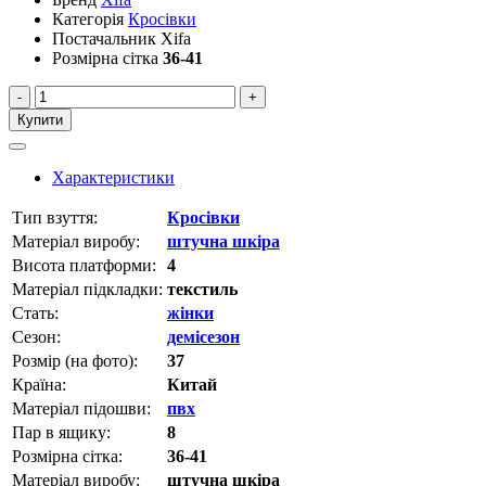
Категорія
Кросівки
Постачальник
Xifa
Розмірна сітка
36-41
-
+
Купити
Характеристики
Тип взуття:
Кросівки
Матеріал виробу:
штучна шкіра
Висота платформи:
4
Матеріал підкладки:
текстиль
Стать:
жінки
Сезон:
демісезон
Розмір (на фото):
37
Країна:
Китай
Матеріал підошви:
пвх
Пар в ящику:
8
Розмірна сітка:
36-41
Матеріал виробу:
штучна шкіра