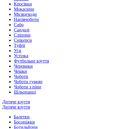
Кросівки
Мокасини
Місяцеходи
Напівчоботи
Сабо
Сандалі
Сліпони
Снікерси
Туфлі
Уги
Устілка
Футбольне взуття
Черевики
Чешки
Чоботи
Чоботи гумові
Чоботи з піни
Шльопанці
Дитяче взуття
Дитяче взуття
Балетки
Босоніжки
Ботильйони