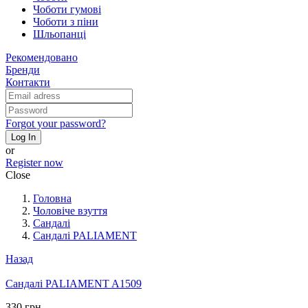
Чоботи гумові
Чоботи з піни
Шльопанці
Рекомендовано
Бренди
Контакти
Forgot your password?
Log In
or
Register now
Close
Головна
Чоловіче взуття
Сандалі
Сандалі PALIAMENT
Назад
Сандалі PALIAMENT A1509
330 грн.