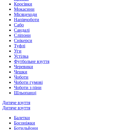
Кросівки
Мокасини
Місяцеходи
Напівчоботи
Сабо
Сандалі
Сліпони
Снікерси
Туфлі
Уги
Устілка
Футбольне взуття
Черевики
Чешки
Чоботи
Чоботи гумові
Чоботи з піни
Шльопанці
Дитяче взуття
Дитяче взуття
Балетки
Босоніжки
Ботильйони