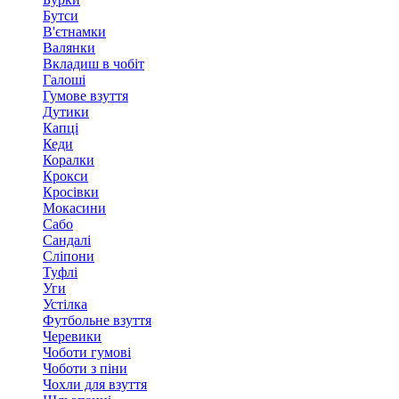
Бутси
В'єтнамки
Валянки
Вкладиш в чобіт
Галоші
Гумове взуття
Дутики
Капці
Кеди
Коралки
Крокси
Кросівки
Мокасини
Сабо
Сандалі
Сліпони
Туфлі
Уги
Устілка
Футбольне взуття
Черевики
Чоботи гумові
Чоботи з піни
Чохли для взуття