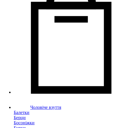
Чоловіче взуття
Балетки
Берци
Босоніжки
Бурки