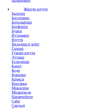
Шльопанці
Жіноче взуття
Балетки
Босоніжки
Ботильйони
Ботфорти
Бурки
В'єтнамки
Взуття
Вкладиш в чобіт
Галоші
Гумове взуття
Дутики
Еспадрільї
Капці
Кеди
Коралки
Крокси
Кросівки
Мокасини
Місяцеходи
Напівчоботи
Сабо
Сандалі