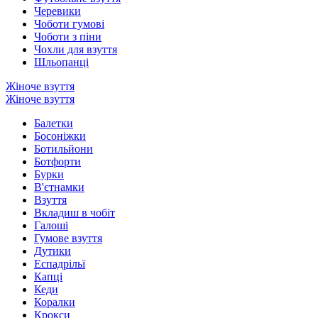
Черевики
Чоботи гумові
Чоботи з піни
Чохли для взуття
Шльопанці
Жіноче взуття
Жіноче взуття
Балетки
Босоніжки
Ботильйони
Ботфорти
Бурки
В'єтнамки
Взуття
Вкладиш в чобіт
Галоші
Гумове взуття
Дутики
Еспадрільї
Капці
Кеди
Коралки
Крокси