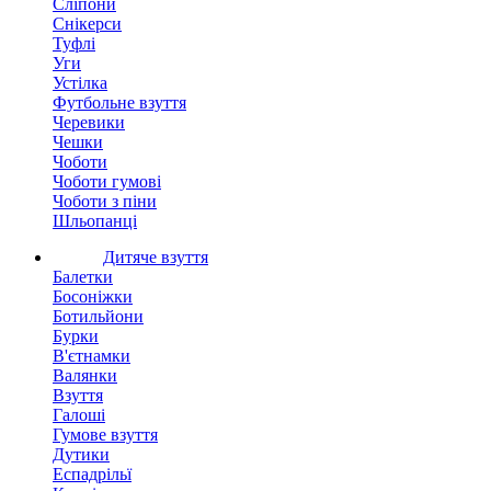
Сліпони
Снікерси
Туфлі
Уги
Устілка
Футбольне взуття
Черевики
Чешки
Чоботи
Чоботи гумові
Чоботи з піни
Шльопанці
Дитяче взуття
Балетки
Босоніжки
Ботильйони
Бурки
В'єтнамки
Валянки
Взуття
Галоші
Гумове взуття
Дутики
Еспадрільї