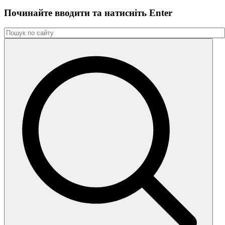
Починайте вводити та натиснiть Enter