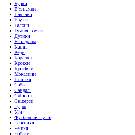
Бурки
В'єтнамки
Валянки
Взуття
Галоші
Гумове взуття
Дутики
Еспадрільї
Капці
Кеди
Коралки
Крокси
Кросівки
Мокасини
Пінетки
Сабо
Сандалі
Сліпони
Снікерси
Туфлі
Уги
Футбольне взуття
Черевики
Чешки
Чоботи