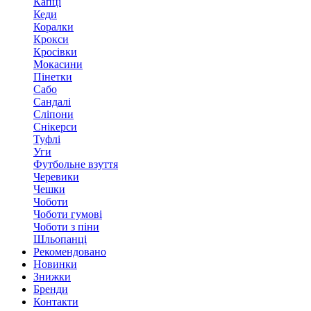
Капці
Кеди
Коралки
Крокси
Кросівки
Мокасини
Пінетки
Сабо
Сандалі
Сліпони
Снікерси
Туфлі
Уги
Футбольне взуття
Черевики
Чешки
Чоботи
Чоботи гумові
Чоботи з піни
Шльопанці
Рекомендовано
Новинки
Знижки
Бренди
Контакти