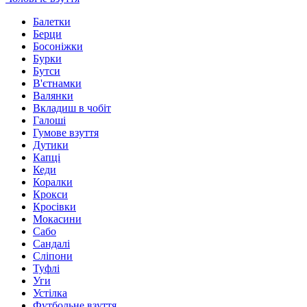
Балетки
Берци
Босоніжки
Бурки
Бутси
В'єтнамки
Валянки
Вкладиш в чобіт
Галоші
Гумове взуття
Дутики
Капці
Кеди
Коралки
Крокси
Кросівки
Мокасини
Сабо
Сандалі
Сліпони
Туфлі
Уги
Устілка
Футбольне взуття