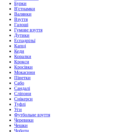
Бурки
В'єтнамки
Валянки
Взуття
Галоші
Гумове взуття
Дутики
Еспадрільї
Капці
Кеди
Коралки
Крокси
Кросівки
Мокасини
Пінетки
Сабо
Сандалі
Сліпони
Снікерси
Туфлі
Уги
Футбольне взуття
Черевики
Чешки
Чоботи