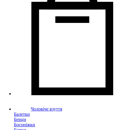
Чоловіче взуття
Балетки
Берци
Босоніжки
Бурки