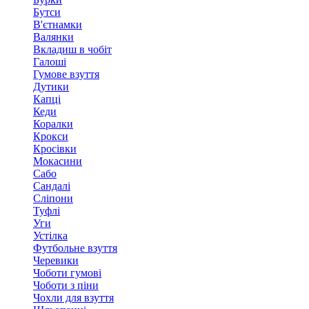
Бутси
В'єтнамки
Валянки
Вкладиш в чобіт
Галоші
Гумове взуття
Дутики
Капці
Кеди
Коралки
Крокси
Кросівки
Мокасини
Сабо
Сандалі
Сліпони
Туфлі
Уги
Устілка
Футбольне взуття
Черевики
Чоботи гумові
Чоботи з піни
Чохли для взуття