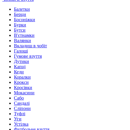
Балетки
Берци
Босоніжки
Бурки
Бутси
В'єтнамки
Валянки
Вкладиш в чобіт
Галоші
Гумове взуття
Дутики
Капці
Кеди
Коралки
Крокси
Кросівки
Мокасини
Сабо
Сандалі
Сліпони
Туфлі
Уги
Устілка
Футбольне взуття