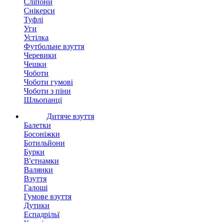
Сліпони
Снікерси
Туфлі
Уги
Устілка
Футбольне взуття
Черевики
Чешки
Чоботи
Чоботи гумові
Чоботи з піни
Шльопанці
Дитяче взуття
Балетки
Босоніжки
Ботильйони
Бурки
В'єтнамки
Валянки
Взуття
Галоші
Гумове взуття
Дутики
Еспадрільї