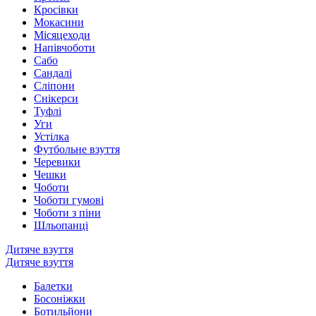
Кросівки
Мокасини
Місяцеходи
Напівчоботи
Сабо
Сандалі
Сліпони
Снікерси
Туфлі
Уги
Устілка
Футбольне взуття
Черевики
Чешки
Чоботи
Чоботи гумові
Чоботи з піни
Шльопанці
Дитяче взуття
Дитяче взуття
Балетки
Босоніжки
Ботильйони