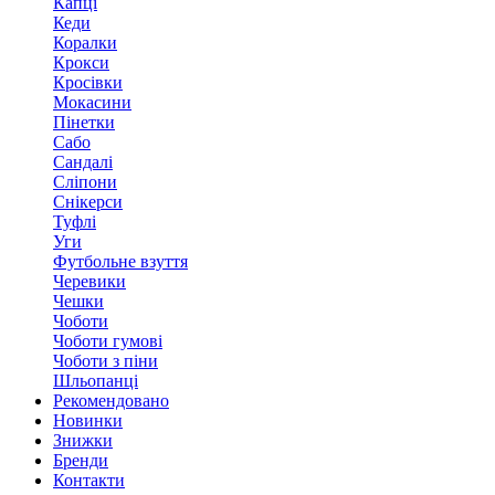
Капці
Кеди
Коралки
Крокси
Кросівки
Мокасини
Пінетки
Сабо
Сандалі
Сліпони
Снікерси
Туфлі
Уги
Футбольне взуття
Черевики
Чешки
Чоботи
Чоботи гумові
Чоботи з піни
Шльопанці
Рекомендовано
Новинки
Знижки
Бренди
Контакти