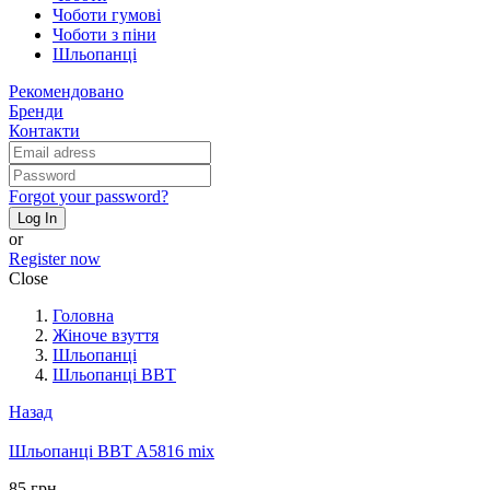
Чоботи гумові
Чоботи з піни
Шльопанці
Рекомендовано
Бренди
Контакти
Forgot your password?
Log In
or
Register now
Close
Головна
Жіноче взуття
Шльопанці
Шльопанці BBT
Назад
Шльопанці BBT A5816 mix
85 грн.