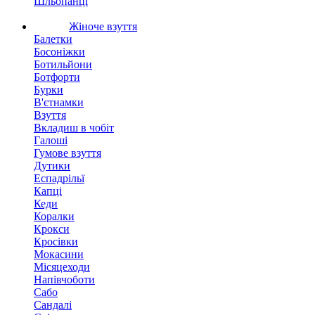
Шльопанці
Жіноче взуття
Балетки
Босоніжки
Ботильйони
Ботфорти
Бурки
В'єтнамки
Взуття
Вкладиш в чобіт
Галоші
Гумове взуття
Дутики
Еспадрільї
Капці
Кеди
Коралки
Крокси
Кросівки
Мокасини
Місяцеходи
Напівчоботи
Сабо
Сандалі