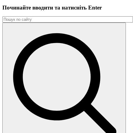
Починайте вводити та натиснiть Enter