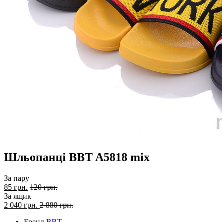
Шльопанці BBT A5818 mix
За пару
85 грн.
120 грн.
За ящик
2 040
грн.
2 880 грн.
Бренд
BBT