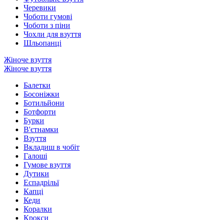
Черевики
Чоботи гумові
Чоботи з піни
Чохли для взуття
Шльопанці
Жіноче взуття
Жіноче взуття
Балетки
Босоніжки
Ботильйони
Ботфорти
Бурки
В'єтнамки
Взуття
Вкладиш в чобіт
Галоші
Гумове взуття
Дутики
Еспадрільї
Капці
Кеди
Коралки
Крокси