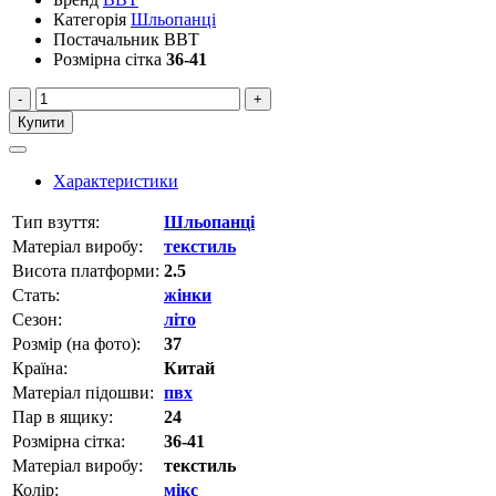
Категорія
Шльопанці
Постачальник
BBT
Розмірна сітка
36-41
-
+
Купити
Характеристики
Тип взуття:
Шльопанці
Матеріал виробу:
текстиль
Висота платформи:
2.5
Стать:
жінки
Сезон:
літо
Розмір (на фото):
37
Країна:
Китай
Матеріал підошви:
пвх
Пар в ящику:
24
Розмірна сітка:
36-41
Матеріал виробу:
текстиль
Колір:
мікс