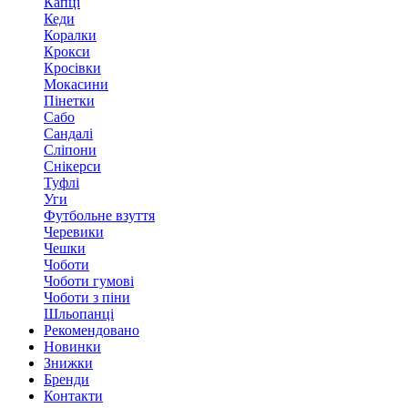
Капці
Кеди
Коралки
Крокси
Кросівки
Мокасини
Пінетки
Сабо
Сандалі
Сліпони
Снікерси
Туфлі
Уги
Футбольне взуття
Черевики
Чешки
Чоботи
Чоботи гумові
Чоботи з піни
Шльопанці
Рекомендовано
Новинки
Знижки
Бренди
Контакти