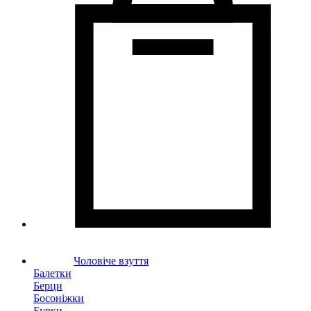
Чоловіче взуття
Балетки
Берци
Босоніжки
Бурки