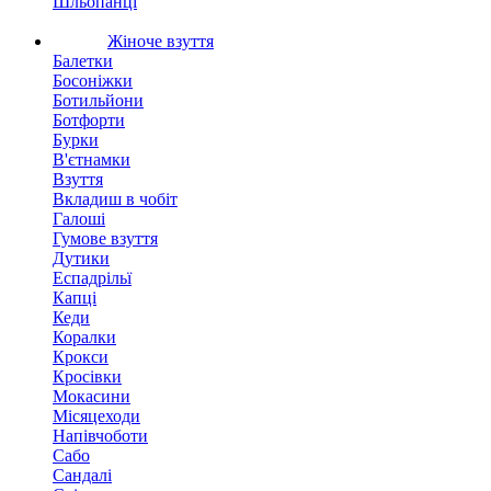
Шльопанці
Жіноче взуття
Балетки
Босоніжки
Ботильйони
Ботфорти
Бурки
В'єтнамки
Взуття
Вкладиш в чобіт
Галоші
Гумове взуття
Дутики
Еспадрільї
Капці
Кеди
Коралки
Крокси
Кросівки
Мокасини
Місяцеходи
Напівчоботи
Сабо
Сандалі