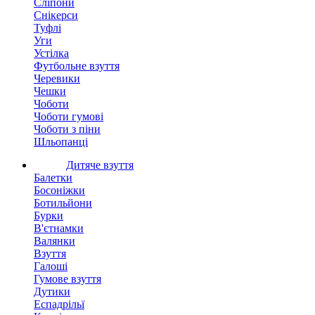
Сліпони
Снікерси
Туфлі
Уги
Устілка
Футбольне взуття
Черевики
Чешки
Чоботи
Чоботи гумові
Чоботи з піни
Шльопанці
Дитяче взуття
Балетки
Босоніжки
Ботильйони
Бурки
В'єтнамки
Валянки
Взуття
Галоші
Гумове взуття
Дутики
Еспадрільї