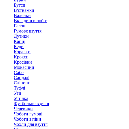
Бутси
В'єтнамки
Валянки
Вкладиш в чобіт
Галоші
Гумове взуття
Дутики
Капці
Кеди
Коралки
Крокси
Кросівки
Мокасини
Сабо
Сандалі
Сліпони
Туфлі
Уги
Устілка
Футбольне взуття
Черевики
Чоботи гумові
Чоботи з піни
Чохли для взуття