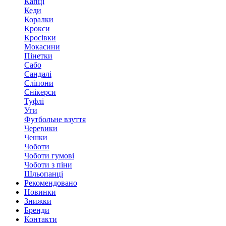
Капці
Кеди
Коралки
Крокси
Кросівки
Мокасини
Пінетки
Сабо
Сандалі
Сліпони
Снікерси
Туфлі
Уги
Футбольне взуття
Черевики
Чешки
Чоботи
Чоботи гумові
Чоботи з піни
Шльопанці
Рекомендовано
Новинки
Знижки
Бренди
Контакти