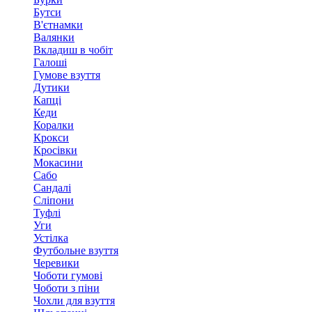
Бутси
В'єтнамки
Валянки
Вкладиш в чобіт
Галоші
Гумове взуття
Дутики
Капці
Кеди
Коралки
Крокси
Кросівки
Мокасини
Сабо
Сандалі
Сліпони
Туфлі
Уги
Устілка
Футбольне взуття
Черевики
Чоботи гумові
Чоботи з піни
Чохли для взуття