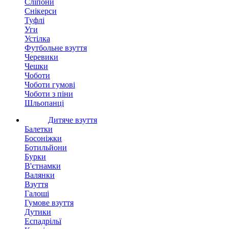
Сліпони
Снікерси
Туфлі
Уги
Устілка
Футбольне взуття
Черевики
Чешки
Чоботи
Чоботи гумові
Чоботи з піни
Шльопанці
Дитяче взуття
Балетки
Босоніжки
Ботильйони
Бурки
В'єтнамки
Валянки
Взуття
Галоші
Гумове взуття
Дутики
Еспадрільї