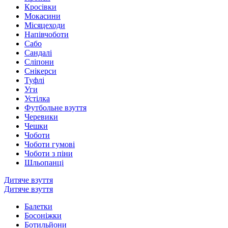
Кросівки
Мокасини
Місяцеходи
Напівчоботи
Сабо
Сандалі
Сліпони
Снікерси
Туфлі
Уги
Устілка
Футбольне взуття
Черевики
Чешки
Чоботи
Чоботи гумові
Чоботи з піни
Шльопанці
Дитяче взуття
Дитяче взуття
Балетки
Босоніжки
Ботильйони