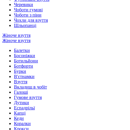
Черевики
Чоботи гумові
Чоботи з піни
Чохли для взуття
Шльопанці
Жіноче взуття
Жіноче взуття
Балетки
Босоніжки
Ботильйони
Ботфорти
Бурки
В'єтнамки
Взуття
Вкладиш в чобіт
Галоші
Гумове взуття
Дутики
Еспадрільї
Капці
Кеди
Коралки
Крокси