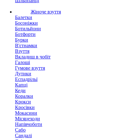
Шльопанці
Жіноче взуття
Балетки
Босоніжки
Ботильйони
Ботфорти
Бурки
В'єтнамки
Взуття
Вкладиш в чобіт
Галоші
Гумове взуття
Дутики
Еспадрільї
Капці
Кеди
Коралки
Крокси
Кросівки
Мокасини
Місяцеходи
Напівчоботи
Сабо
Сандалі