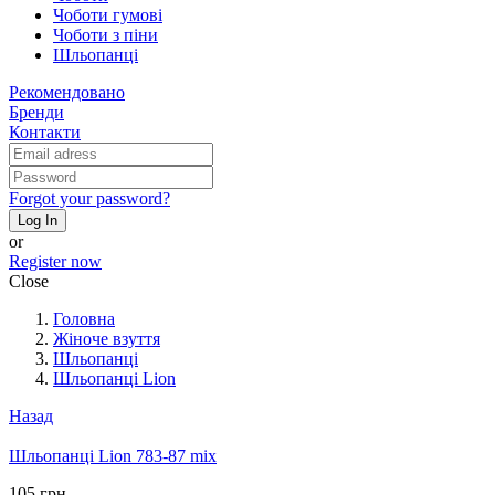
Чоботи гумові
Чоботи з піни
Шльопанці
Рекомендовано
Бренди
Контакти
Forgot your password?
Log In
or
Register now
Close
Головна
Жіноче взуття
Шльопанці
Шльопанці Lion
Назад
Шльопанці Lion 783-87 mix
105 грн.