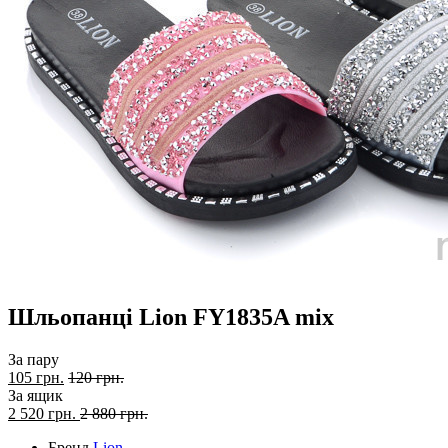
Шльопанці Lion FY1835A mix
За пару
105 грн.
120 грн.
За ящик
2 520
грн.
2 880 грн.
Бренд
Lion