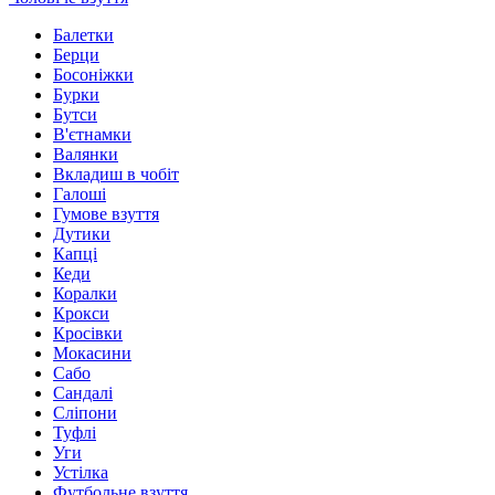
Балетки
Берци
Босоніжки
Бурки
Бутси
В'єтнамки
Валянки
Вкладиш в чобіт
Галоші
Гумове взуття
Дутики
Капці
Кеди
Коралки
Крокси
Кросівки
Мокасини
Сабо
Сандалі
Сліпони
Туфлі
Уги
Устілка
Футбольне взуття