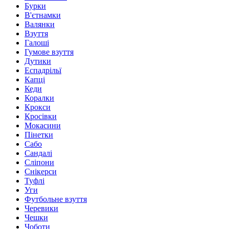
Бурки
В'єтнамки
Валянки
Взуття
Галоші
Гумове взуття
Дутики
Еспадрільї
Капці
Кеди
Коралки
Крокси
Кросівки
Мокасини
Пінетки
Сабо
Сандалі
Сліпони
Снікерси
Туфлі
Уги
Футбольне взуття
Черевики
Чешки
Чоботи