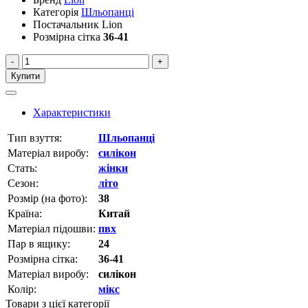
Категорія
Шльопанці
Постачальник
Lion
Розмірна сітка
36-41
-
+
Купити
Характеристики
Тип взуття:
Шльопанці
Матеріал виробу:
силікон
Стать:
жінки
Сезон:
літо
Розмір (на фото):
38
Країна:
Китай
Матеріал підошви:
пвх
Пар в ящику:
24
Розмірна сітка:
36-41
Матеріал виробу:
силікон
Колір:
мікс
Товари з цієї категорії