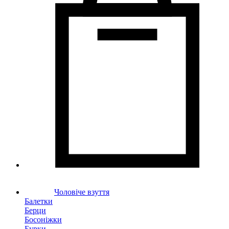
Чоловіче взуття
Балетки
Берци
Босоніжки
Бурки