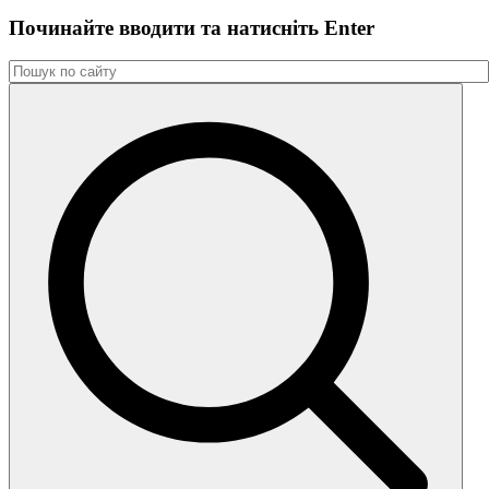
Починайте вводити та натиснiть Enter