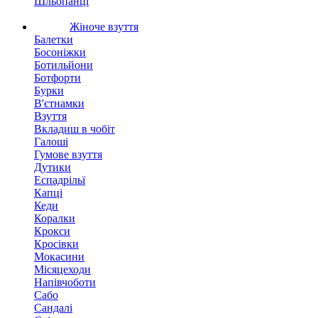
Шльопанці
Жіноче взуття
Балетки
Босоніжки
Ботильйони
Ботфорти
Бурки
В'єтнамки
Взуття
Вкладиш в чобіт
Галоші
Гумове взуття
Дутики
Еспадрільї
Капці
Кеди
Коралки
Крокси
Кросівки
Мокасини
Місяцеходи
Напівчоботи
Сабо
Сандалі