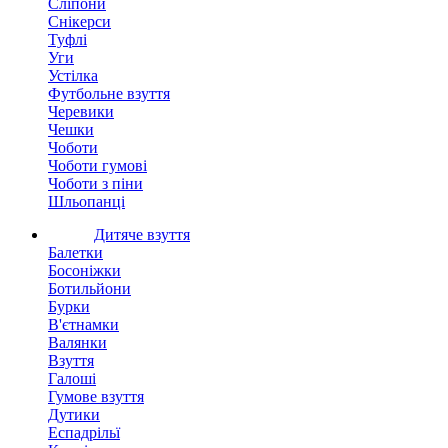
Сліпони
Снікерси
Туфлі
Уги
Устілка
Футбольне взуття
Черевики
Чешки
Чоботи
Чоботи гумові
Чоботи з піни
Шльопанці
Дитяче взуття
Балетки
Босоніжки
Ботильйони
Бурки
В'єтнамки
Валянки
Взуття
Галоші
Гумове взуття
Дутики
Еспадрільї