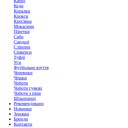
Капці
Кеди
Коралки
Крокси
Кросівки
Мокасини
Пінетки
Сабо
Сандалі
Сліпони
Снікерси
Туфлі
Уги
Футбольне взуття
Черевики
Чешки
Чоботи
Чоботи гумові
Чоботи з піни
Шльопанці
Рекомендовано
Новинки
Знижки
Бренди
Контакти