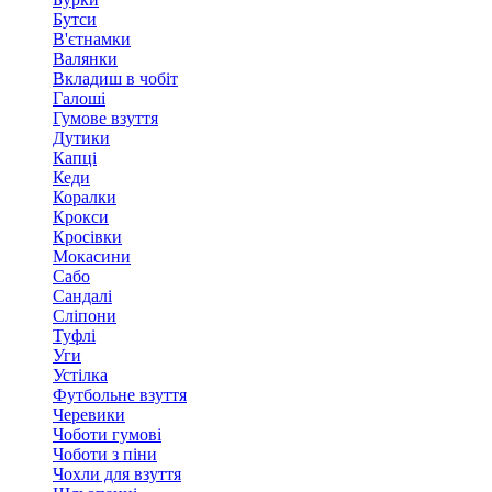
Бутси
В'єтнамки
Валянки
Вкладиш в чобіт
Галоші
Гумове взуття
Дутики
Капці
Кеди
Коралки
Крокси
Кросівки
Мокасини
Сабо
Сандалі
Сліпони
Туфлі
Уги
Устілка
Футбольне взуття
Черевики
Чоботи гумові
Чоботи з піни
Чохли для взуття