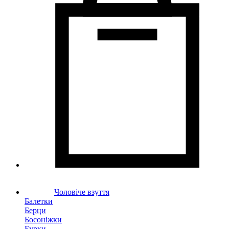
Чоловіче взуття
Балетки
Берци
Босоніжки
Бурки