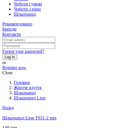
Чоботи гумові
Чоботи з піни
Шльопанці
Рекомендовано
Бренди
Контакти
Forgot your password?
Log In
or
Register now
Close
Головна
Жіноче взуття
Шльопанці
Шльопанці Lion
Назад
Шльопанці Lion T931-2 mix
140 грн.