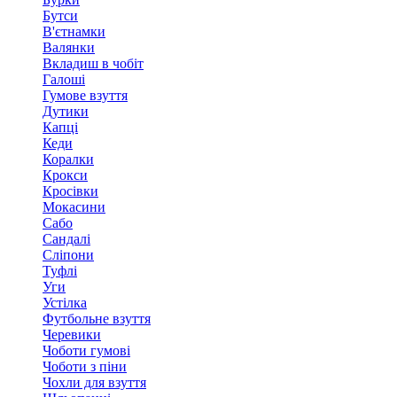
Бутси
В'єтнамки
Валянки
Вкладиш в чобіт
Галоші
Гумове взуття
Дутики
Капці
Кеди
Коралки
Крокси
Кросівки
Мокасини
Сабо
Сандалі
Сліпони
Туфлі
Уги
Устілка
Футбольне взуття
Черевики
Чоботи гумові
Чоботи з піни
Чохли для взуття