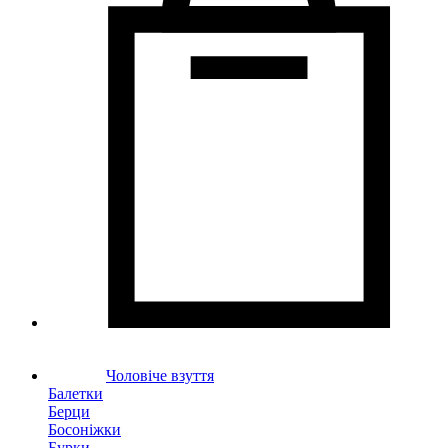
Чоловіче взуття
Балетки
Берци
Босоніжки
Бурки