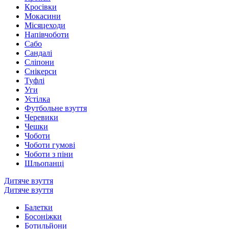
Кросівки
Мокасини
Місяцеходи
Напівчоботи
Сабо
Сандалі
Сліпони
Снікерси
Туфлі
Уги
Устілка
Футбольне взуття
Черевики
Чешки
Чоботи
Чоботи гумові
Чоботи з піни
Шльопанці
Дитяче взуття
Дитяче взуття
Балетки
Босоніжки
Ботильйони