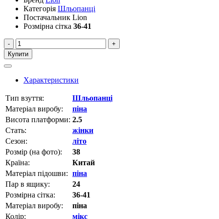
Категорія
Шльопанці
Постачальник
Lion
Розмірна сітка
36-41
-
+
Купити
Характеристики
Тип взуття:
Шльопанці
Матеріал виробу:
піна
Висота платформи:
2.5
Стать:
жінки
Сезон:
літо
Розмір (на фото):
38
Країна:
Китай
Матеріал підошви:
піна
Пар в ящику:
24
Розмірна сітка:
36-41
Матеріал виробу:
піна
Колір:
мікс