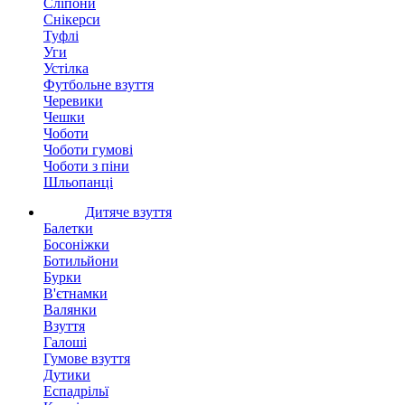
Сліпони
Снікерси
Туфлі
Уги
Устілка
Футбольне взуття
Черевики
Чешки
Чоботи
Чоботи гумові
Чоботи з піни
Шльопанці
Дитяче взуття
Балетки
Босоніжки
Ботильйони
Бурки
В'єтнамки
Валянки
Взуття
Галоші
Гумове взуття
Дутики
Еспадрільї