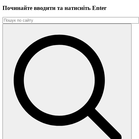
Починайте вводити та натиснiть Enter