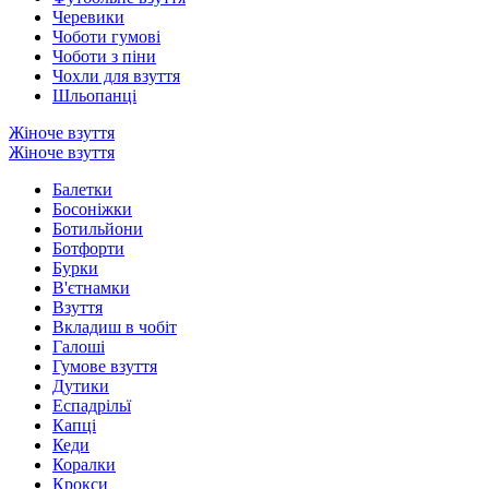
Черевики
Чоботи гумові
Чоботи з піни
Чохли для взуття
Шльопанці
Жіноче взуття
Жіноче взуття
Балетки
Босоніжки
Ботильйони
Ботфорти
Бурки
В'єтнамки
Взуття
Вкладиш в чобіт
Галоші
Гумове взуття
Дутики
Еспадрільї
Капці
Кеди
Коралки
Крокси