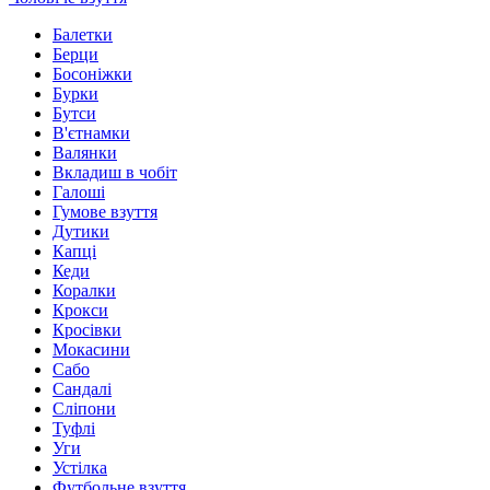
Балетки
Берци
Босоніжки
Бурки
Бутси
В'єтнамки
Валянки
Вкладиш в чобіт
Галоші
Гумове взуття
Дутики
Капці
Кеди
Коралки
Крокси
Кросівки
Мокасини
Сабо
Сандалі
Сліпони
Туфлі
Уги
Устілка
Футбольне взуття