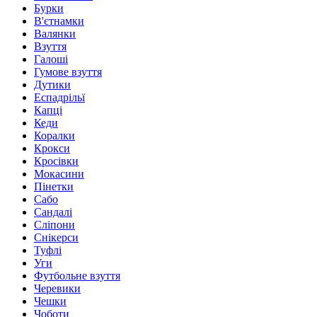
Бурки
В'єтнамки
Валянки
Взуття
Галоші
Гумове взуття
Дутики
Еспадрільї
Капці
Кеди
Коралки
Крокси
Кросівки
Мокасини
Пінетки
Сабо
Сандалі
Сліпони
Снікерси
Туфлі
Уги
Футбольне взуття
Черевики
Чешки
Чоботи