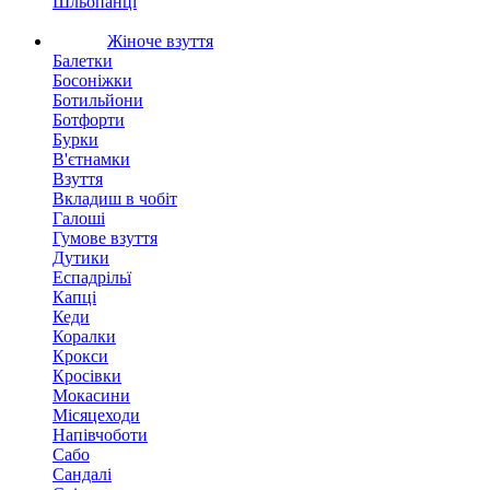
Шльопанці
Жіноче взуття
Балетки
Босоніжки
Ботильйони
Ботфорти
Бурки
В'єтнамки
Взуття
Вкладиш в чобіт
Галоші
Гумове взуття
Дутики
Еспадрільї
Капці
Кеди
Коралки
Крокси
Кросівки
Мокасини
Місяцеходи
Напівчоботи
Сабо
Сандалі