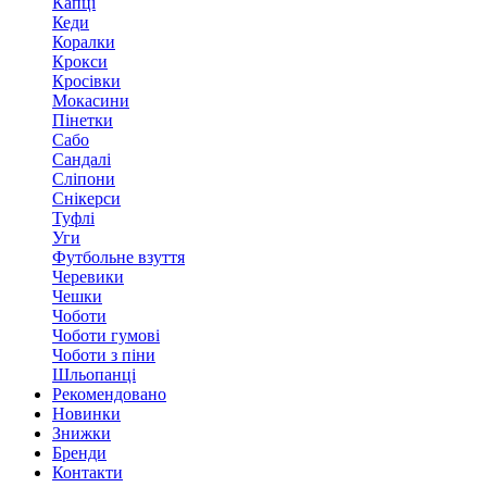
Капці
Кеди
Коралки
Крокси
Кросівки
Мокасини
Пінетки
Сабо
Сандалі
Сліпони
Снікерси
Туфлі
Уги
Футбольне взуття
Черевики
Чешки
Чоботи
Чоботи гумові
Чоботи з піни
Шльопанці
Рекомендовано
Новинки
Знижки
Бренди
Контакти