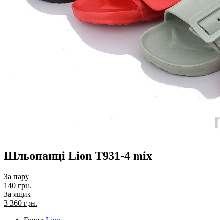
Шльопанці Lion T931-4 mix
За пару
140 грн.
За ящик
3 360
грн.
Бренд
Lion