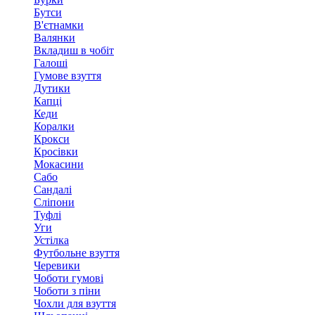
Бутси
В'єтнамки
Валянки
Вкладиш в чобіт
Галоші
Гумове взуття
Дутики
Капці
Кеди
Коралки
Крокси
Кросівки
Мокасини
Сабо
Сандалі
Сліпони
Туфлі
Уги
Устілка
Футбольне взуття
Черевики
Чоботи гумові
Чоботи з піни
Чохли для взуття