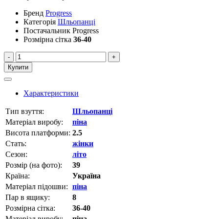
Бренд
Progress
Категорія
Шльопанці
Постачальник
Progress
Розмірна сітка
36-40
-
+
Купити
Характеристики
Тип взуття:
Шльопанці
Матеріал виробу:
піна
Висота платформи:
2.5
Стать:
жінки
Сезон:
літо
Розмір (на фото):
39
Країна:
Україна
Матеріал підошви:
піна
Пар в ящику:
8
Розмірна сітка:
36-40
Матеріал виробу:
піна