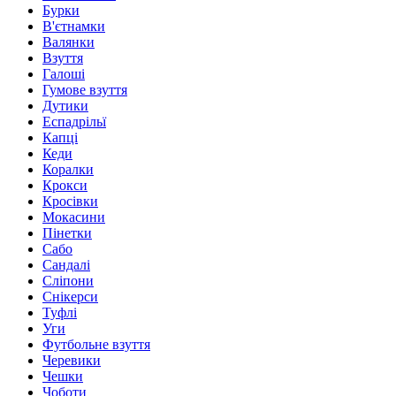
Бурки
В'єтнамки
Валянки
Взуття
Галоші
Гумове взуття
Дутики
Еспадрільї
Капці
Кеди
Коралки
Крокси
Кросівки
Мокасини
Пінетки
Сабо
Сандалі
Сліпони
Снікерси
Туфлі
Уги
Футбольне взуття
Черевики
Чешки
Чоботи