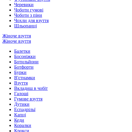
Черевики
Чоботи гумові
Чоботи з піни
Чохли для взуття
Шльопанці
Жіноче взуття
Жіноче взуття
Балетки
Босоніжки
Ботильйони
Ботфорти
Бурки
В'єтнамки
Взуття
Вкладиш в чобіт
Галоші
Гумове взуття
Дутики
Еспадрільї
Капці
Кеди
Коралки
Крокси