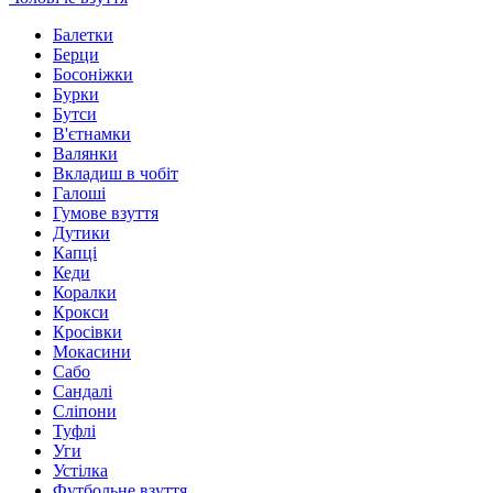
Балетки
Берци
Босоніжки
Бурки
Бутси
В'єтнамки
Валянки
Вкладиш в чобіт
Галоші
Гумове взуття
Дутики
Капці
Кеди
Коралки
Крокси
Кросівки
Мокасини
Сабо
Сандалі
Сліпони
Туфлі
Уги
Устілка
Футбольне взуття