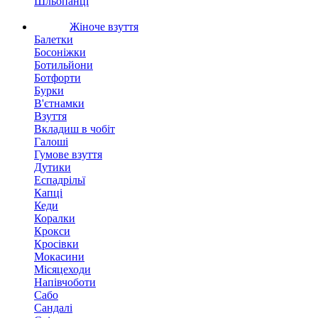
Шльопанці
Жіноче взуття
Балетки
Босоніжки
Ботильйони
Ботфорти
Бурки
В'єтнамки
Взуття
Вкладиш в чобіт
Галоші
Гумове взуття
Дутики
Еспадрільї
Капці
Кеди
Коралки
Крокси
Кросівки
Мокасини
Місяцеходи
Напівчоботи
Сабо
Сандалі