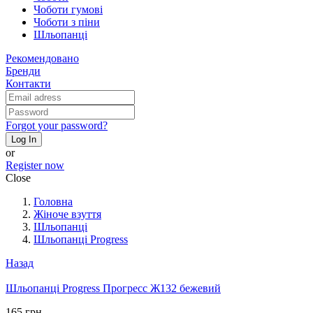
Чоботи гумові
Чоботи з піни
Шльопанці
Рекомендовано
Бренди
Контакти
Forgot your password?
Log In
or
Register now
Close
Головна
Жіноче взуття
Шльопанці
Шльопанці Progress
Назад
Шльопанці Progress Прогресс Ж132 бежевий
165 грн.