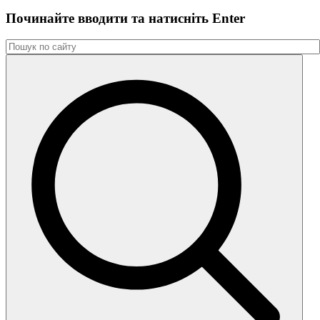
Починайте вводити та натиснiть Enter