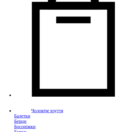
Чоловіче взуття
Балетки
Берци
Босоніжки
Бурки