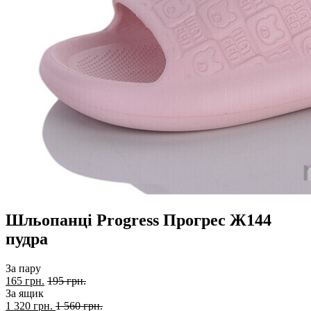
Шльопанці Progress Прогрес Ж144
пудра
За пару
165 грн.
195 грн.
За ящик
1 320
грн.
1 560 грн.