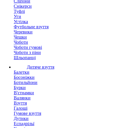
Сліпони
Снікерси
Туфлі
Уги
Устілка
Футбольне взуття
Черевики
Чешки
Чоботи
Чоботи гумові
Чоботи з піни
Шльопанці
Дитяче взуття
Балетки
Босоніжки
Ботильйони
Бурки
В'єтнамки
Валянки
Взуття
Галоші
Гумове взуття
Дутики
Еспадрільї