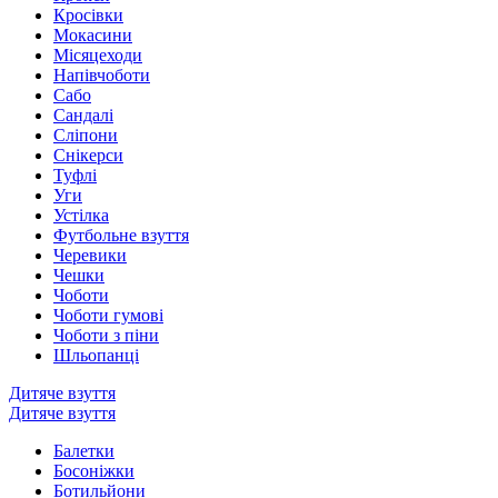
Кросівки
Мокасини
Місяцеходи
Напівчоботи
Сабо
Сандалі
Сліпони
Снікерси
Туфлі
Уги
Устілка
Футбольне взуття
Черевики
Чешки
Чоботи
Чоботи гумові
Чоботи з піни
Шльопанці
Дитяче взуття
Дитяче взуття
Балетки
Босоніжки
Ботильйони