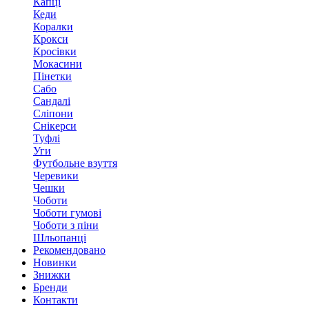
Капці
Кеди
Коралки
Крокси
Кросівки
Мокасини
Пінетки
Сабо
Сандалі
Сліпони
Снікерси
Туфлі
Уги
Футбольне взуття
Черевики
Чешки
Чоботи
Чоботи гумові
Чоботи з піни
Шльопанці
Рекомендовано
Новинки
Знижки
Бренди
Контакти