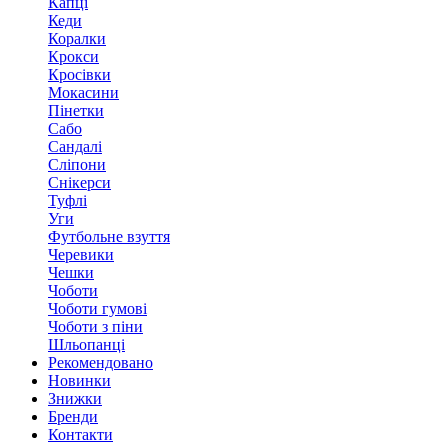
Капці
Кеди
Коралки
Крокси
Кросівки
Мокасини
Пінетки
Сабо
Сандалі
Сліпони
Снікерси
Туфлі
Уги
Футбольне взуття
Черевики
Чешки
Чоботи
Чоботи гумові
Чоботи з піни
Шльопанці
Рекомендовано
Новинки
Знижки
Бренди
Контакти