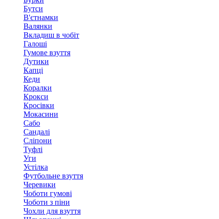
Бутси
В'єтнамки
Валянки
Вкладиш в чобіт
Галоші
Гумове взуття
Дутики
Капці
Кеди
Коралки
Крокси
Кросівки
Мокасини
Сабо
Сандалі
Сліпони
Туфлі
Уги
Устілка
Футбольне взуття
Черевики
Чоботи гумові
Чоботи з піни
Чохли для взуття