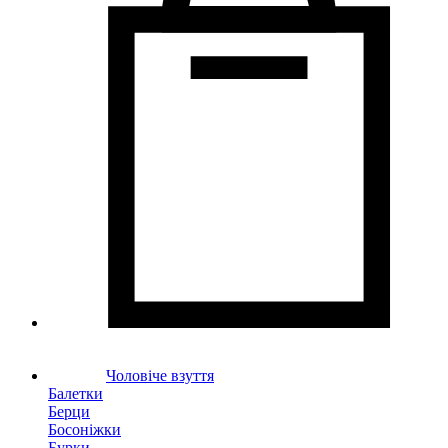
Чоловіче взуття
Балетки
Берци
Босоніжки
Бурки