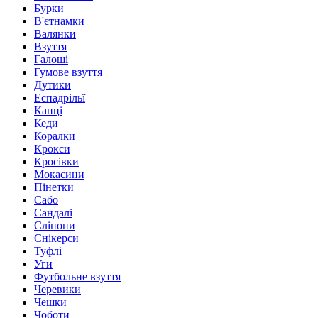
Бурки
В'єтнамки
Валянки
Взуття
Галоші
Гумове взуття
Дутики
Еспадрільї
Капці
Кеди
Коралки
Крокси
Кросівки
Мокасини
Пінетки
Сабо
Сандалі
Сліпони
Снікерси
Туфлі
Уги
Футбольне взуття
Черевики
Чешки
Чоботи