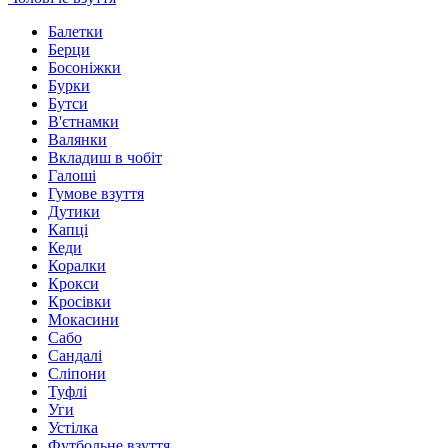
Балетки
Берци
Босоніжки
Бурки
Бутси
В'єтнамки
Валянки
Вкладиш в чобіт
Галоші
Гумове взуття
Дутики
Капці
Кеди
Коралки
Крокси
Кросівки
Мокасини
Сабо
Сандалі
Сліпони
Туфлі
Уги
Устілка
Футбольне взуття