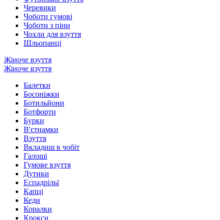
Черевики
Чоботи гумові
Чоботи з піни
Чохли для взуття
Шльопанці
Жіноче взуття
Жіноче взуття
Балетки
Босоніжки
Ботильйони
Ботфорти
Бурки
В'єтнамки
Взуття
Вкладиш в чобіт
Галоші
Гумове взуття
Дутики
Еспадрільї
Капці
Кеди
Коралки
Крокси