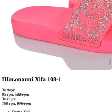
Шльопанці Xifa 108-1
За пару
95 грн.
122 грн.
За ящик
760
грн.
976 грн.
Бренд
Xifa