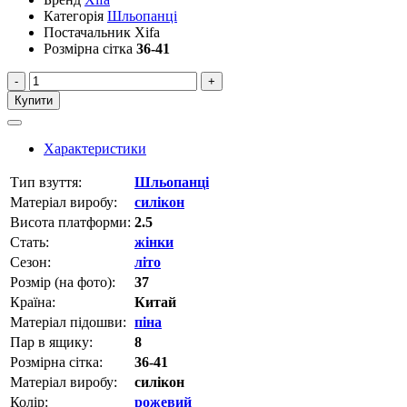
Категорія
Шльопанці
Постачальник
Xifa
Розмірна сітка
36-41
-
+
Купити
Характеристики
Тип взуття:
Шльопанці
Матеріал виробу:
силікон
Висота платформи:
2.5
Стать:
жінки
Сезон:
літо
Розмір (на фото):
37
Країна:
Китай
Матеріал підошви:
піна
Пар в ящику:
8
Розмірна сітка:
36-41
Матеріал виробу:
силікон
Колір:
рожевий