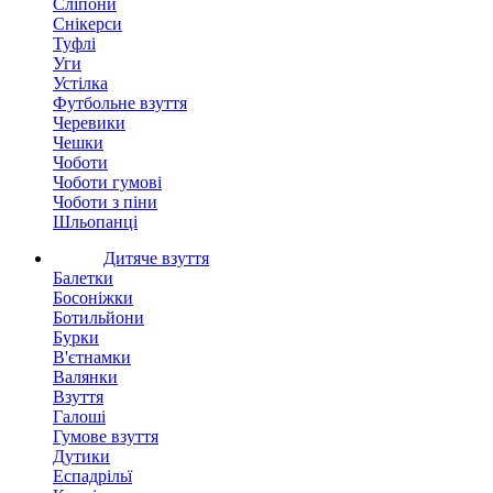
Сліпони
Снікерси
Туфлі
Уги
Устілка
Футбольне взуття
Черевики
Чешки
Чоботи
Чоботи гумові
Чоботи з піни
Шльопанці
Дитяче взуття
Балетки
Босоніжки
Ботильйони
Бурки
В'єтнамки
Валянки
Взуття
Галоші
Гумове взуття
Дутики
Еспадрільї