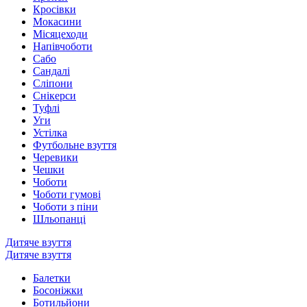
Кросівки
Мокасини
Місяцеходи
Напівчоботи
Сабо
Сандалі
Сліпони
Снікерси
Туфлі
Уги
Устілка
Футбольне взуття
Черевики
Чешки
Чоботи
Чоботи гумові
Чоботи з піни
Шльопанці
Дитяче взуття
Дитяче взуття
Балетки
Босоніжки
Ботильйони