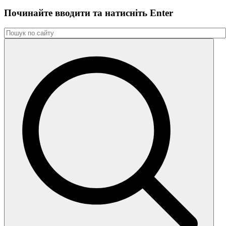
Починайте вводити та натиснiть Enter