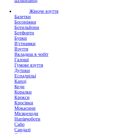
Шльопанці
Жіноче взуття
Балетки
Босоніжки
Ботильйони
Ботфорти
Бурки
В'єтнамки
Взуття
Вкладиш в чобіт
Галоші
Гумове взуття
Дутики
Еспадрільї
Капці
Кеди
Коралки
Крокси
Кросівки
Мокасини
Місяцеходи
Напівчоботи
Сабо
Сандалі