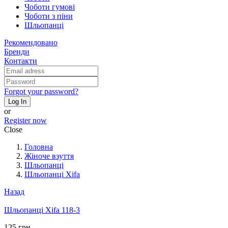
Чоботи гумові
Чоботи з піни
Шльопанці
Рекомендовано
Бренди
Контакти
Forgot your password?
Log In
or
Register now
Close
Головна
Жіноче взуття
Шльопанці
Шльопанці Xifa
Назад
Шльопанці Xifa 118-3
125 грн.