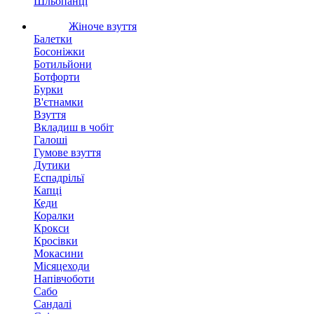
Шльопанці
Жіноче взуття
Балетки
Босоніжки
Ботильйони
Ботфорти
Бурки
В'єтнамки
Взуття
Вкладиш в чобіт
Галоші
Гумове взуття
Дутики
Еспадрільї
Капці
Кеди
Коралки
Крокси
Кросівки
Мокасини
Місяцеходи
Напівчоботи
Сабо
Сандалі