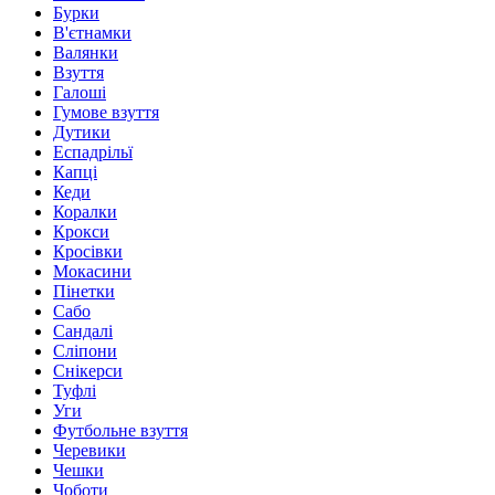
Бурки
В'єтнамки
Валянки
Взуття
Галоші
Гумове взуття
Дутики
Еспадрільї
Капці
Кеди
Коралки
Крокси
Кросівки
Мокасини
Пінетки
Сабо
Сандалі
Сліпони
Снікерси
Туфлі
Уги
Футбольне взуття
Черевики
Чешки
Чоботи