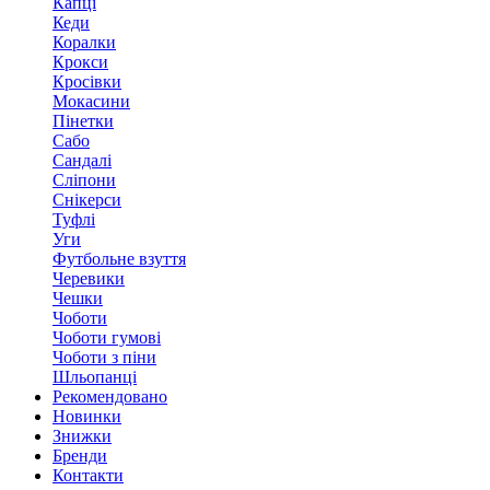
Капці
Кеди
Коралки
Крокси
Кросівки
Мокасини
Пінетки
Сабо
Сандалі
Сліпони
Снікерси
Туфлі
Уги
Футбольне взуття
Черевики
Чешки
Чоботи
Чоботи гумові
Чоботи з піни
Шльопанці
Рекомендовано
Новинки
Знижки
Бренди
Контакти