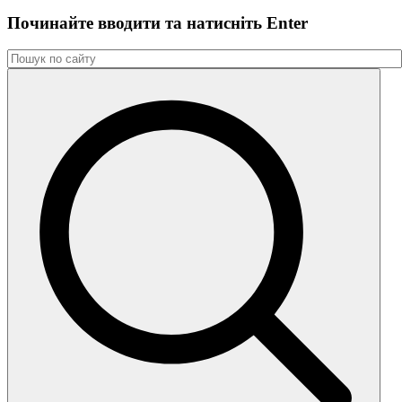
Починайте вводити та натиснiть Enter