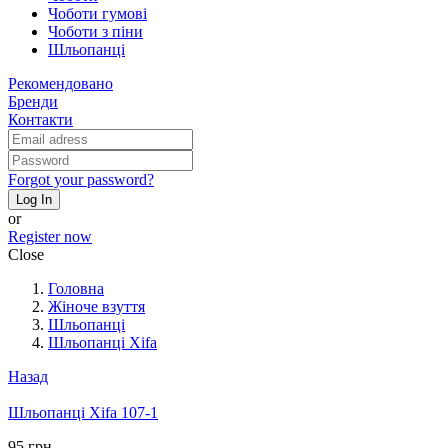
Чоботи гумові
Чоботи з піни
Шльопанці
Рекомендовано
Бренди
Контакти
Forgot your password?
Log In
or
Register now
Close
Головна
Жіноче взуття
Шльопанці
Шльопанці Xifa
Назад
Шльопанці Xifa 107-1
95 грн.