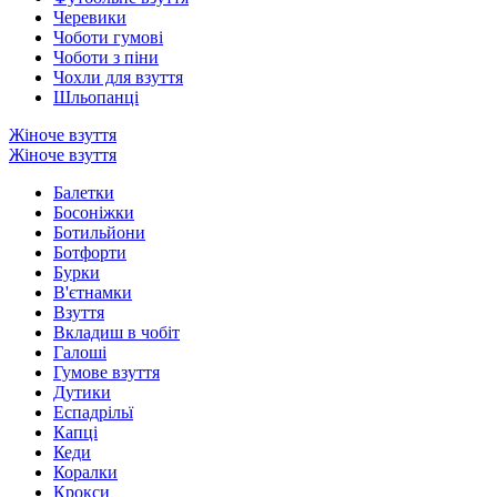
Черевики
Чоботи гумові
Чоботи з піни
Чохли для взуття
Шльопанці
Жіноче взуття
Жіноче взуття
Балетки
Босоніжки
Ботильйони
Ботфорти
Бурки
В'єтнамки
Взуття
Вкладиш в чобіт
Галоші
Гумове взуття
Дутики
Еспадрільї
Капці
Кеди
Коралки
Крокси