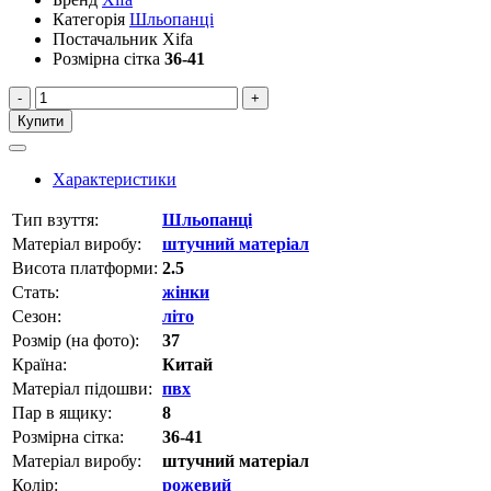
Категорія
Шльопанці
Постачальник
Xifa
Розмірна сітка
36-41
-
+
Купити
Характеристики
Тип взуття:
Шльопанці
Матеріал виробу:
штучний матеріал
Висота платформи:
2.5
Стать:
жінки
Сезон:
літо
Розмір (на фото):
37
Країна:
Китай
Матеріал підошви:
пвх
Пар в ящику:
8
Розмірна сітка:
36-41
Матеріал виробу:
штучний матеріал
Колір:
рожевий