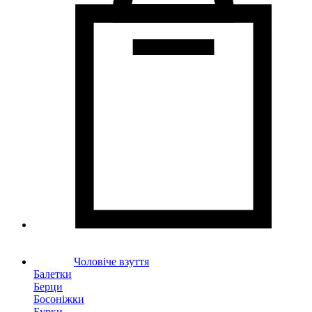
Чоловіче взуття
Балетки
Берци
Босоніжки
Бурки