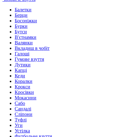
Балетки
Берци
Босоніжки
Бурки
Бутси
В'єтнамки
Валянки
Вкладиш в чобіт
Галоші
Гумове взуття
Дутики
Капці
Кеди
Коралки
Крокси
Кросівки
Мокасини
Сабо
Сандалі
Сліпони
Туфлі
Уги
Устілка
Футбольне взуття