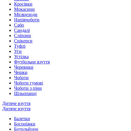
Кросівки
Мокасини
Місяцеходи
Напівчоботи
Сабо
Сандалі
Сліпони
Снікерси
Туфлі
Уги
Устілка
Футбольне взуття
Черевики
Чешки
Чоботи
Чоботи гумові
Чоботи з піни
Шльопанці
Дитяче взуття
Дитяче взуття
Балетки
Босоніжки
Ботильйони