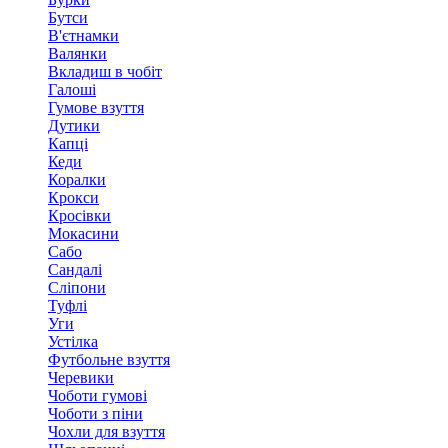
Бутси
В'єтнамки
Валянки
Вкладиш в чобіт
Галоші
Гумове взуття
Дутики
Капці
Кеди
Коралки
Крокси
Кросівки
Мокасини
Сабо
Сандалі
Сліпони
Туфлі
Уги
Устілка
Футбольне взуття
Черевики
Чоботи гумові
Чоботи з піни
Чохли для взуття