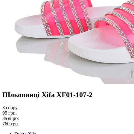
Шльопанці Xifa XF01-107-2
За пару
95 грн.
За ящик
760
грн.
Бренд
Xifa