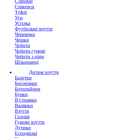
Сліпони
Снікерси
Туфлі
Уги
Устілка
Футбольне взуття
Черевики
Чешки
Чоботи
Чоботи гумові
Чоботи з піни
Шльопанці
Дитяче взуття
Балетки
Босоніжки
Ботильйони
Бурки
В'єтнамки
Валянки
Взуття
Галоші
Гумове взуття
Дутики
Еспадрільї