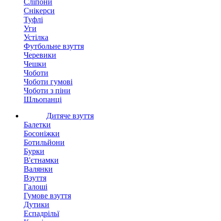
Сліпони
Снікерси
Туфлі
Уги
Устілка
Футбольне взуття
Черевики
Чешки
Чоботи
Чоботи гумові
Чоботи з піни
Шльопанці
Дитяче взуття
Балетки
Босоніжки
Ботильйони
Бурки
В'єтнамки
Валянки
Взуття
Галоші
Гумове взуття
Дутики
Еспадрільї