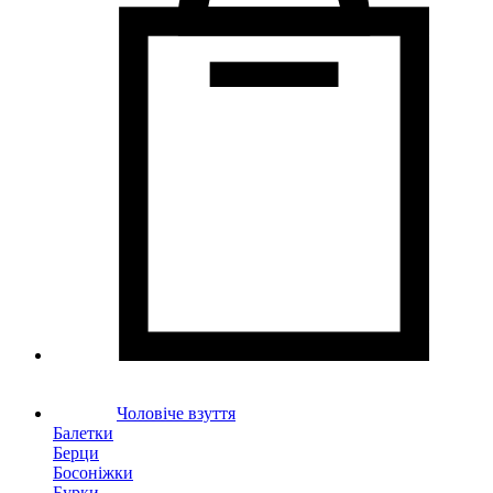
Чоловіче взуття
Балетки
Берци
Босоніжки
Бурки