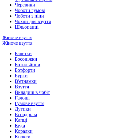
Черевики
Чоботи гумові
Чоботи з піни
Чохли для взуття
Шльопанці
Жіноче взуття
Жіноче взуття
Балетки
Босоніжки
Ботильйони
Ботфорти
Бурки
В'єтнамки
Взуття
Вкладиш в чобіт
Галоші
Гумове взуття
Дутики
Еспадрільї
Капці
Кеди
Коралки
Крокси