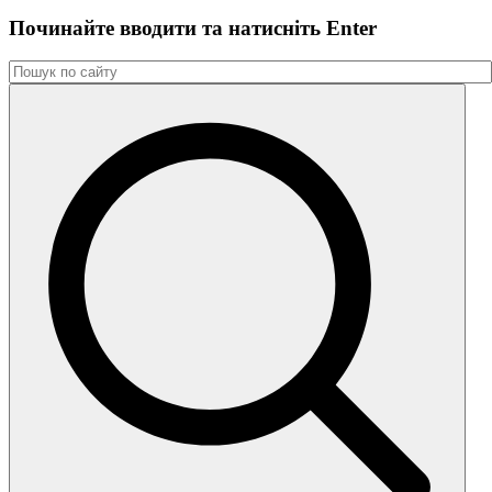
Починайте вводити та натиснiть Enter