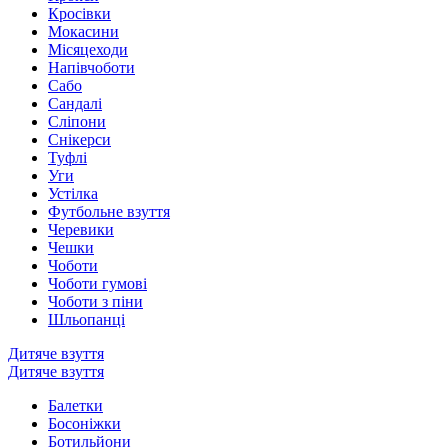
Кросівки
Мокасини
Місяцеходи
Напівчоботи
Сабо
Сандалі
Сліпони
Снікерси
Туфлі
Уги
Устілка
Футбольне взуття
Черевики
Чешки
Чоботи
Чоботи гумові
Чоботи з піни
Шльопанці
Дитяче взуття
Дитяче взуття
Балетки
Босоніжки
Ботильйони