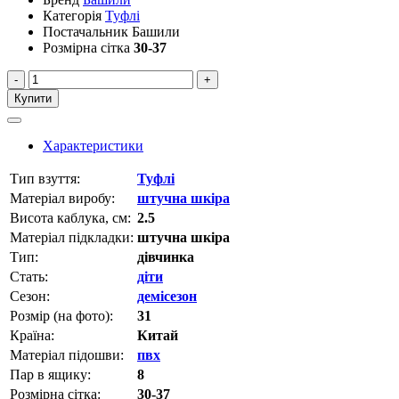
Категорія
Туфлі
Постачальник
Башили
Розмірна сітка
30-37
-
+
Купити
Характеристики
Тип взуття:
Туфлі
Матеріал виробу:
штучна шкіра
Висота каблука, см:
2.5
Матеріал підкладки:
штучна шкіра
Тип:
дівчинка
Стать:
діти
Сезон:
демісезон
Розмір (на фото):
31
Країна:
Китай
Матеріал підошви:
пвх
Пар в ящику:
8
Розмірна сітка:
30-37