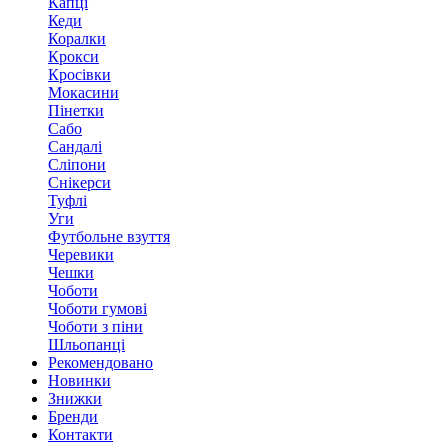
Капці
Кеди
Коралки
Крокси
Кросівки
Мокасини
Пінетки
Сабо
Сандалі
Сліпони
Снікерси
Туфлі
Уги
Футбольне взуття
Черевики
Чешки
Чоботи
Чоботи гумові
Чоботи з піни
Шльопанці
Рекомендовано
Новинки
Знижки
Бренди
Контакти