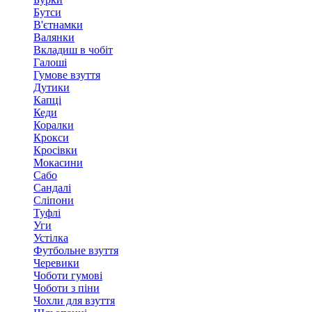
Бутси
В'єтнамки
Валянки
Вкладиш в чобіт
Галоші
Гумове взуття
Дутики
Капці
Кеди
Коралки
Крокси
Кросівки
Мокасини
Сабо
Сандалі
Сліпони
Туфлі
Уги
Устілка
Футбольне взуття
Черевики
Чоботи гумові
Чоботи з піни
Чохли для взуття