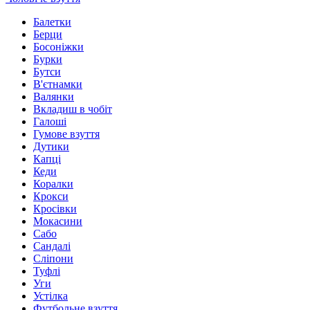
Балетки
Берци
Босоніжки
Бурки
Бутси
В'єтнамки
Валянки
Вкладиш в чобіт
Галоші
Гумове взуття
Дутики
Капці
Кеди
Коралки
Крокси
Кросівки
Мокасини
Сабо
Сандалі
Сліпони
Туфлі
Уги
Устілка
Футбольне взуття