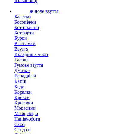
Шльопанці
Жіноче взуття
Балетки
Босоніжки
Ботильйони
Ботфорти
Бурки
В'єтнамки
Взуття
Вкладиш в чобіт
Галоші
Гумове взуття
Дутики
Еспадрільї
Капці
Кеди
Коралки
Крокси
Кросівки
Мокасини
Місяцеходи
Напівчоботи
Сабо
Сандалі