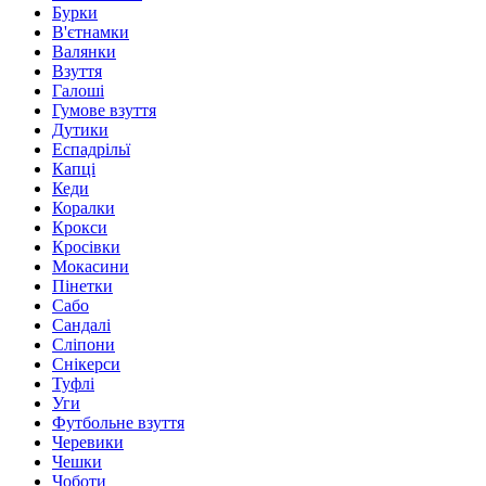
Бурки
В'єтнамки
Валянки
Взуття
Галоші
Гумове взуття
Дутики
Еспадрільї
Капці
Кеди
Коралки
Крокси
Кросівки
Мокасини
Пінетки
Сабо
Сандалі
Сліпони
Снікерси
Туфлі
Уги
Футбольне взуття
Черевики
Чешки
Чоботи