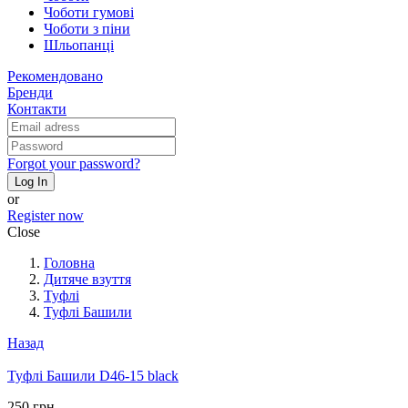
Чоботи гумові
Чоботи з піни
Шльопанці
Рекомендовано
Бренди
Контакти
Forgot your password?
Log In
or
Register now
Close
Головна
Дитяче взуття
Туфлі
Туфлі Башили
Назад
Туфлі Башили D46-15 black
250 грн.