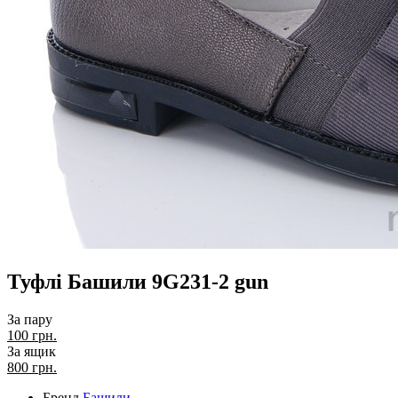
Туфлі Башили 9G231-2 gun
За пару
100 грн.
За ящик
800
грн.
Бренд
Башили