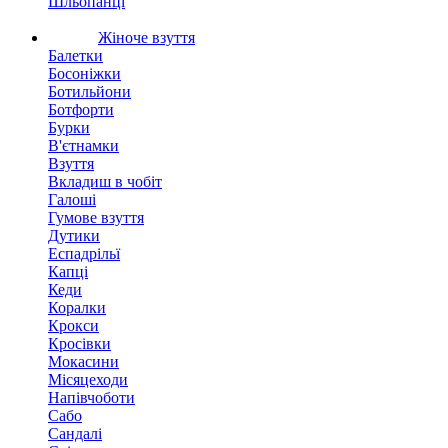
Шльопанці
Жіноче взуття
Балетки
Босоніжки
Ботильйони
Ботфорти
Бурки
В'єтнамки
Взуття
Вкладиш в чобіт
Галоші
Гумове взуття
Дутики
Еспадрільї
Капці
Кеди
Коралки
Крокси
Кросівки
Мокасини
Місяцеходи
Напівчоботи
Сабо
Сандалі