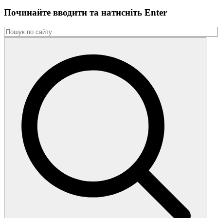
Починайте вводити та натиснiть Enter