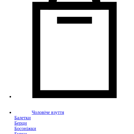
Чоловіче взуття
Балетки
Берци
Босоніжки
Бурки