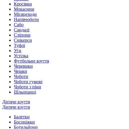
Кросівки
Мокасини
Місяцеходи
Напівчоботи
Сабо
Сандалі
Сліпони
Снікерси
Туфлі
Уги
Устілка
Футбольне взуття
Черевики
Чешки
Чоботи
Чоботи гумові
Чоботи з піни
Шльопанці
Дитяче взуття
Дитяче взуття
Балетки
Босоніжки
Ботильйони