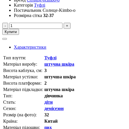
Категорія
Туфлі
Постачальник
Солнце-Kimbo-o
Розмірна сітка
32-37
-
+
Купити
Характеристики
Тип взуття:
Туфлі
Матеріал виробу:
штучна шкіра
Висота каблука, см:
3
Матеріал устілки:
штучша шкіра
Висота платформи:
2
Матеріал підкладки:
штучна шкіра
Тип:
дівчинка
Стать:
діти
Сезон:
демісезон
Розмір (на фото):
32
Країна:
Китай
Матеріал підошви:
пвх