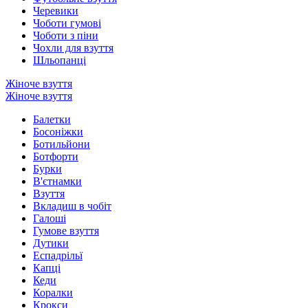
Черевики
Чоботи гумові
Чоботи з піни
Чохли для взуття
Шльопанці
Жіноче взуття
Жіноче взуття
Балетки
Босоніжки
Ботильйони
Ботфорти
Бурки
В'єтнамки
Взуття
Вкладиш в чобіт
Галоші
Гумове взуття
Дутики
Еспадрільї
Капці
Кеди
Коралки
Крокси