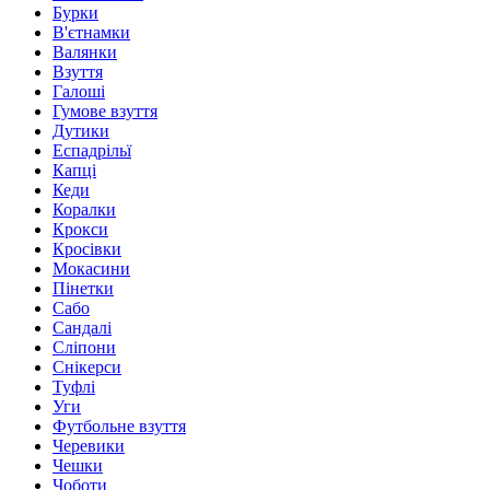
Бурки
В'єтнамки
Валянки
Взуття
Галоші
Гумове взуття
Дутики
Еспадрільї
Капці
Кеди
Коралки
Крокси
Кросівки
Мокасини
Пінетки
Сабо
Сандалі
Сліпони
Снікерси
Туфлі
Уги
Футбольне взуття
Черевики
Чешки
Чоботи