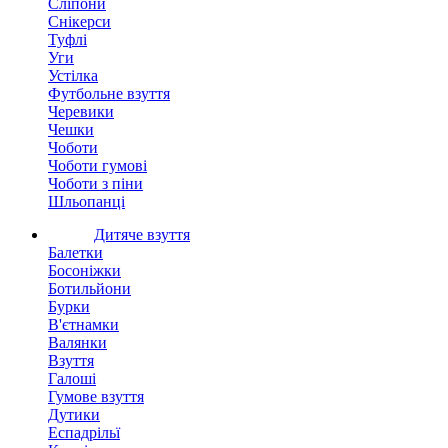
Сліпони
Снікерси
Туфлі
Уги
Устілка
Футбольне взуття
Черевики
Чешки
Чоботи
Чоботи гумові
Чоботи з піни
Шльопанці
Дитяче взуття
Балетки
Босоніжки
Ботильйони
Бурки
В'єтнамки
Валянки
Взуття
Галоші
Гумове взуття
Дутики
Еспадрільї