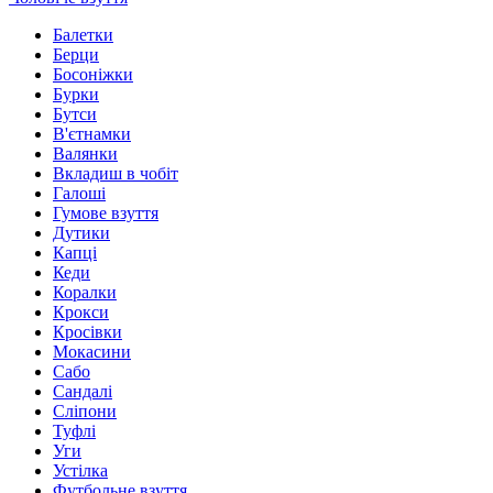
Балетки
Берци
Босоніжки
Бурки
Бутси
В'єтнамки
Валянки
Вкладиш в чобіт
Галоші
Гумове взуття
Дутики
Капці
Кеди
Коралки
Крокси
Кросівки
Мокасини
Сабо
Сандалі
Сліпони
Туфлі
Уги
Устілка
Футбольне взуття