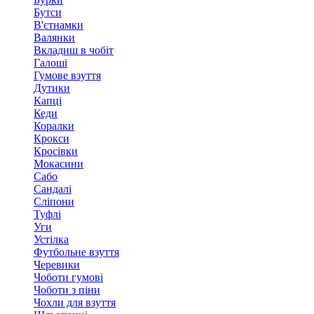
Бутси
В'єтнамки
Валянки
Вкладиш в чобіт
Галоші
Гумове взуття
Дутики
Капці
Кеди
Коралки
Крокси
Кросівки
Мокасини
Сабо
Сандалі
Сліпони
Туфлі
Уги
Устілка
Футбольне взуття
Черевики
Чоботи гумові
Чоботи з піни
Чохли для взуття