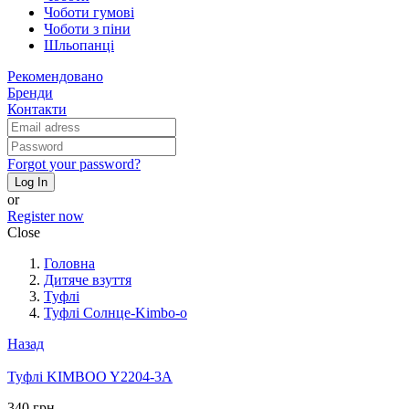
Чоботи гумові
Чоботи з піни
Шльопанці
Рекомендовано
Бренди
Контакти
Forgot your password?
Log In
or
Register now
Close
Головна
Дитяче взуття
Туфлі
Туфлі Солнце-Kimbo-o
Назад
Туфлі KIMBOO Y2204-3A
340 грн.