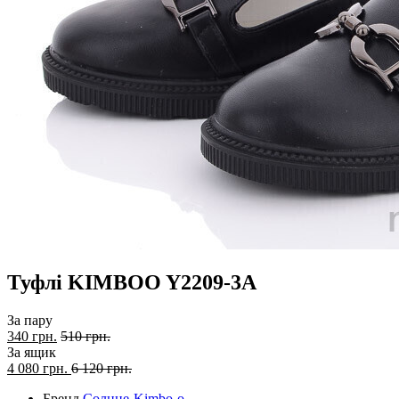
Туфлі KIMBOO Y2209-3A
За пару
340 грн.
510 грн.
За ящик
4 080
грн.
6 120 грн.
Бренд
Солнце-Kimbo-o