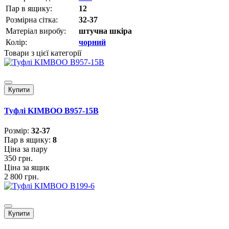
Пар в ящику:
12
Розмірна сітка:
32-37
Матеріал виробу:
штучна шкіра
Колір:
чорний
Товари з цієї категорії
Купити
Туфлі KIMBOO B957-15B
Розмiр:
32-37
Пар в ящику:
8
Ціна за пару
350 грн.
Ціна за ящик
2 800 грн.
Купити