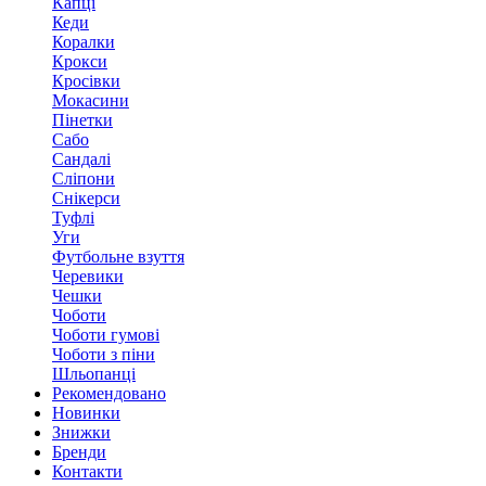
Капці
Кеди
Коралки
Крокси
Кросівки
Мокасини
Пінетки
Сабо
Сандалі
Сліпони
Снікерси
Туфлі
Уги
Футбольне взуття
Черевики
Чешки
Чоботи
Чоботи гумові
Чоботи з піни
Шльопанці
Рекомендовано
Новинки
Знижки
Бренди
Контакти