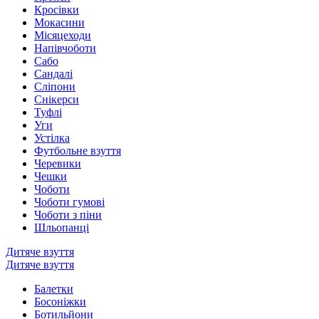
Кросівки
Мокасини
Місяцеходи
Напівчоботи
Сабо
Сандалі
Сліпони
Снікерси
Туфлі
Уги
Устілка
Футбольне взуття
Черевики
Чешки
Чоботи
Чоботи гумові
Чоботи з піни
Шльопанці
Дитяче взуття
Дитяче взуття
Балетки
Босоніжки
Ботильйони