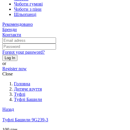
Чоботи гумові
Чоботи з піни
Шльопанці
Рекомендовано
Бренди
Контакти
Forgot your password?
Log In
or
Register now
Close
Головна
Дитяче взуття
Туфлі
Туфлі Башили
Назад
Туфлі Башили 9G239-3
100 грн.