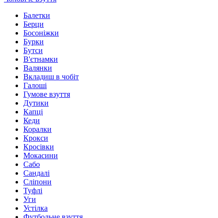
Балетки
Берци
Босоніжки
Бурки
Бутси
В'єтнамки
Валянки
Вкладиш в чобіт
Галоші
Гумове взуття
Дутики
Капці
Кеди
Коралки
Крокси
Кросівки
Мокасини
Сабо
Сандалі
Сліпони
Туфлі
Уги
Устілка
Футбольне взуття