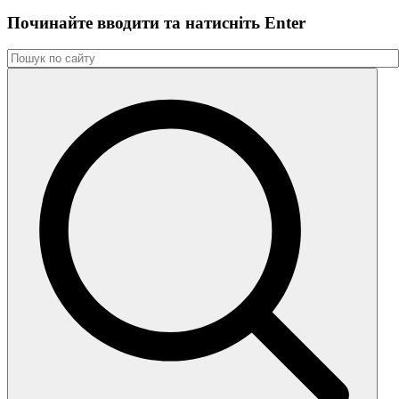
Починайте вводити та натиснiть Enter