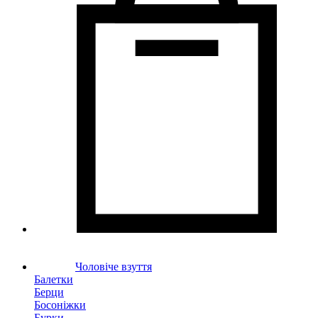
Чоловіче взуття
Балетки
Берци
Босоніжки
Бурки