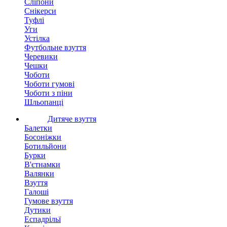
Сліпони
Снікерси
Туфлі
Уги
Устілка
Футбольне взуття
Черевики
Чешки
Чоботи
Чоботи гумові
Чоботи з піни
Шльопанці
Дитяче взуття
Балетки
Босоніжки
Ботильйони
Бурки
В'єтнамки
Валянки
Взуття
Галоші
Гумове взуття
Дутики
Еспадрільї