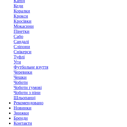
Капці
Кеди
Коралки
Крокси
Кросівки
Мокасини
Пінетки
Сабо
Сандалі
Сліпони
Снікерси
Туфлі
Уги
Футбольне взуття
Черевики
Чешки
Чоботи
Чоботи гумові
Чоботи з піни
Шльопанці
Рекомендовано
Новинки
Знижки
Бренди
Контакти