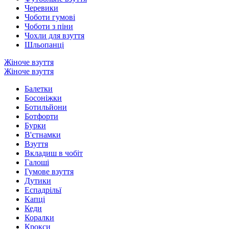
Черевики
Чоботи гумові
Чоботи з піни
Чохли для взуття
Шльопанці
Жіноче взуття
Жіноче взуття
Балетки
Босоніжки
Ботильйони
Ботфорти
Бурки
В'єтнамки
Взуття
Вкладиш в чобіт
Галоші
Гумове взуття
Дутики
Еспадрільї
Капці
Кеди
Коралки
Крокси