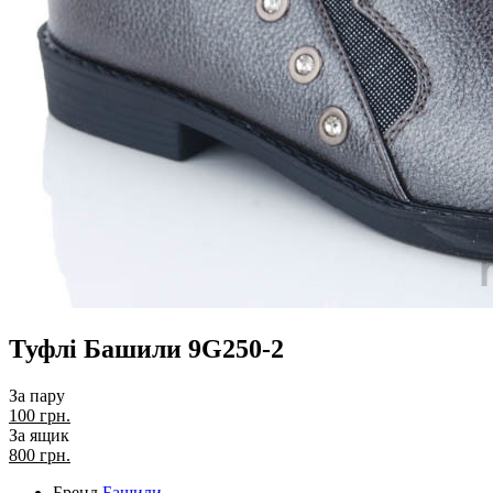
Туфлі Башили 9G250-2
За пару
100 грн.
За ящик
800
грн.
Бренд
Башили