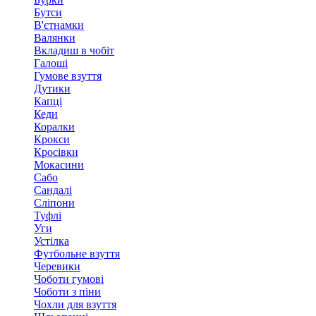
Бутси
В'єтнамки
Валянки
Вкладиш в чобіт
Галоші
Гумове взуття
Дутики
Капці
Кеди
Коралки
Крокси
Кросівки
Мокасини
Сабо
Сандалі
Сліпони
Туфлі
Уги
Устілка
Футбольне взуття
Черевики
Чоботи гумові
Чоботи з піни
Чохли для взуття