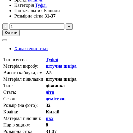
Категорія
Туфлі
Постачальник
Башили
Розмірна сітка
31-37
-
+
Купити
Характеристики
Тип взуття:
Туфлі
Матеріал виробу:
штучна шкіра
Висота каблука, см:
2.5
Матеріал підкладки:
штучна шкіра
Тип:
дівчинка
Стать:
діти
Сезон:
демісезон
Розмір (на фото):
32
Країна:
Китай
Матеріал підошви:
пвх
Пар в ящику:
8
Розмірна сітка:
31-37