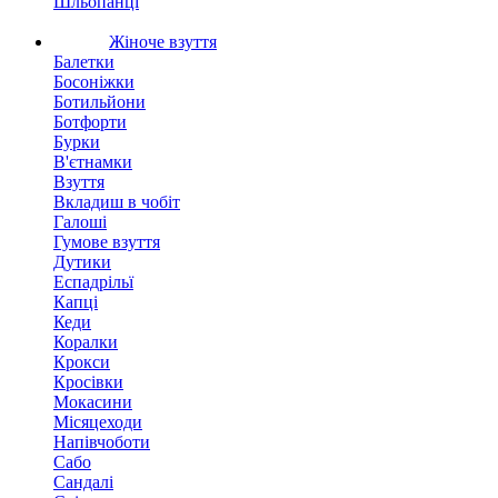
Шльопанці
Жіноче взуття
Балетки
Босоніжки
Ботильйони
Ботфорти
Бурки
В'єтнамки
Взуття
Вкладиш в чобіт
Галоші
Гумове взуття
Дутики
Еспадрільї
Капці
Кеди
Коралки
Крокси
Кросівки
Мокасини
Місяцеходи
Напівчоботи
Сабо
Сандалі