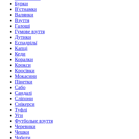
Бурки
В'єтнамки
Валянки
Взуття
Галоші
Гумове взуття
Дутики
Еспадрільї
Капці
Кеди
Коралки
Крокси
Кросівки
Мокасини
Пінетки
Сабо
Сандалі
Сліпони
Снікерси
Туфлі
Уги
Футбольне взуття
Черевики
Чешки
Чоботи