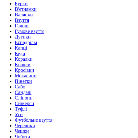
Бурки
В'єтнамки
Валянки
Взуття
Галоші
Гумове взуття
Дутики
Еспадрільї
Капці
Кеди
Коралки
Крокси
Кросівки
Мокасини
Пінетки
Сабо
Сандалі
Сліпони
Снікерси
Туфлі
Уги
Футбольне взуття
Черевики
Чешки
Чоботи