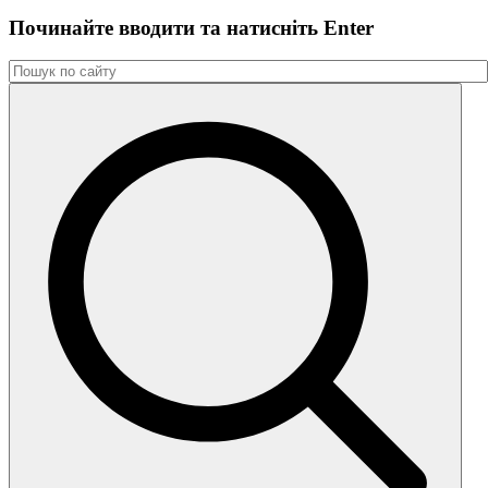
Починайте вводити та натиснiть Enter