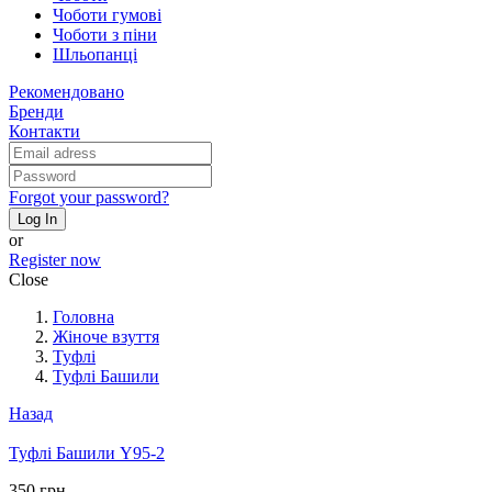
Чоботи гумові
Чоботи з піни
Шльопанці
Рекомендовано
Бренди
Контакти
Forgot your password?
Log In
or
Register now
Close
Головна
Жіноче взуття
Туфлі
Туфлі Башили
Назад
Туфлі Башили Y95-2
350 грн.