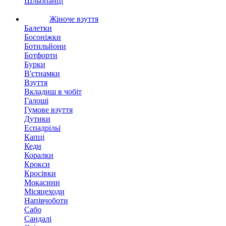
Шльопанці
Жіноче взуття
Балетки
Босоніжки
Ботильйони
Ботфорти
Бурки
В'єтнамки
Взуття
Вкладиш в чобіт
Галоші
Гумове взуття
Дутики
Еспадрільї
Капці
Кеди
Коралки
Крокси
Кросівки
Мокасини
Місяцеходи
Напівчоботи
Сабо
Сандалі