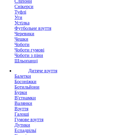
Сліпони
Снікерси
Туфлі
Уги
Устілка
Футбольне взуття
Черевики
Чешки
Чоботи
Чоботи гумові
Чоботи з піни
Шльопанці
Дитяче взуття
Балетки
Босоніжки
Ботильйони
Бурки
В'єтнамки
Валянки
Взуття
Галоші
Гумове взуття
Дутики
Еспадрільї