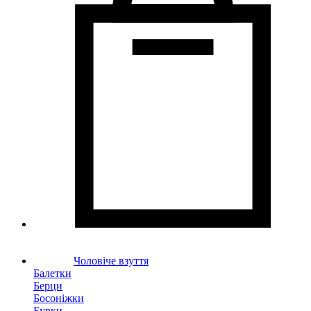
Чоловіче взуття
Балетки
Берци
Босоніжки
Бурки