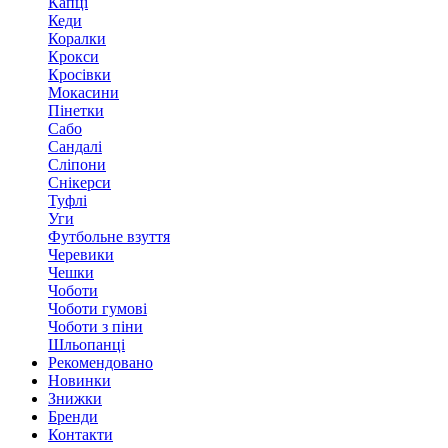
Капці
Кеди
Коралки
Крокси
Кросівки
Мокасини
Пінетки
Сабо
Сандалі
Сліпони
Снікерси
Туфлі
Уги
Футбольне взуття
Черевики
Чешки
Чоботи
Чоботи гумові
Чоботи з піни
Шльопанці
Рекомендовано
Новинки
Знижки
Бренди
Контакти