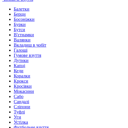
Балетки
Берци
Босоніжки
Бурки
Бутси
В'єтнамки
Валянки
Вкладиш в чобіт
Галоші
Гумове взуття
Дутики
Капці
Кеди
Коралки
Крокси
Кросівки
Мокасини
Сабо
Сандалі
Сліпони
Туфлі
Уги
Устілка
Футбольне взуття