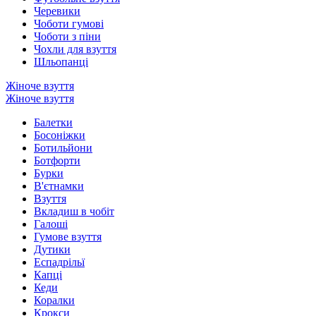
Черевики
Чоботи гумові
Чоботи з піни
Чохли для взуття
Шльопанці
Жіноче взуття
Жіноче взуття
Балетки
Босоніжки
Ботильйони
Ботфорти
Бурки
В'єтнамки
Взуття
Вкладиш в чобіт
Галоші
Гумове взуття
Дутики
Еспадрільї
Капці
Кеди
Коралки
Крокси