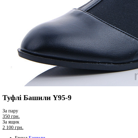
Туфлі Башили Y95-9
За пару
350 грн.
За ящик
2 100
грн.
Бренд
Башили