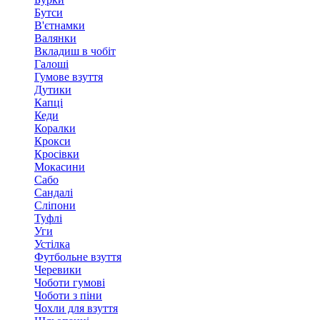
Бутси
В'єтнамки
Валянки
Вкладиш в чобіт
Галоші
Гумове взуття
Дутики
Капці
Кеди
Коралки
Крокси
Кросівки
Мокасини
Сабо
Сандалі
Сліпони
Туфлі
Уги
Устілка
Футбольне взуття
Черевики
Чоботи гумові
Чоботи з піни
Чохли для взуття