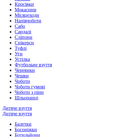
Кросівки
Мокасини
Місяцеходи
Напівчоботи
Сабо
Сандалі
Сліпони
Снікерси
Туфлі
Уги
Устілка
Футбольне взуття
Черевики
Чешки
Чоботи
Чоботи гумові
Чоботи з піни
Шльопанці
Дитяче взуття
Дитяче взуття
Балетки
Босоніжки
Ботильйони