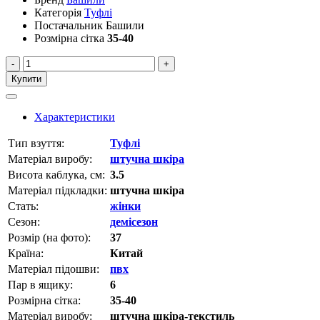
Категорія
Туфлі
Постачальник
Башили
Розмірна сітка
35-40
-
+
Купити
Характеристики
Тип взуття:
Туфлі
Матеріал виробу:
штучна шкіра
Висота каблука, см:
3.5
Матеріал підкладки:
штучна шкіра
Стать:
жінки
Сезон:
демісезон
Розмір (на фото):
37
Країна:
Китай
Матеріал підошви:
пвх
Пар в ящику:
6
Розмірна сітка:
35-40
Матеріал виробу:
штучна шкіра-текстиль