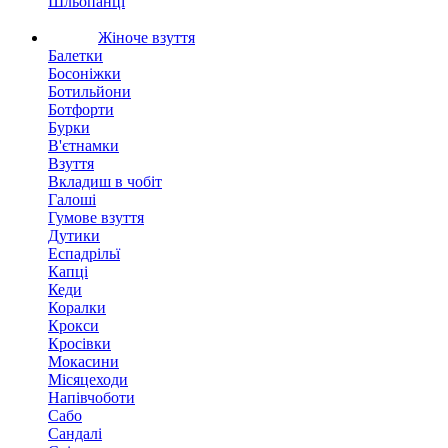
Шльопанці
Жіноче взуття
Балетки
Босоніжки
Ботильйони
Ботфорти
Бурки
В'єтнамки
Взуття
Вкладиш в чобіт
Галоші
Гумове взуття
Дутики
Еспадрільї
Капці
Кеди
Коралки
Крокси
Кросівки
Мокасини
Місяцеходи
Напівчоботи
Сабо
Сандалі