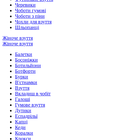
Черевики
Чоботи гумові
Чоботи з піни
Чохли для взуття
Шльопанці
Жіноче взуття
Жіноче взуття
Балетки
Босоніжки
Ботильйони
Ботфорти
Бурки
В'єтнамки
Взуття
Вкладиш в чобіт
Галоші
Гумове взуття
Дутики
Еспадрільї
Капці
Кеди
Коралки
Крокси