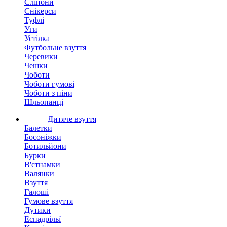
Сліпони
Снікерси
Туфлі
Уги
Устілка
Футбольне взуття
Черевики
Чешки
Чоботи
Чоботи гумові
Чоботи з піни
Шльопанці
Дитяче взуття
Балетки
Босоніжки
Ботильйони
Бурки
В'єтнамки
Валянки
Взуття
Галоші
Гумове взуття
Дутики
Еспадрільї