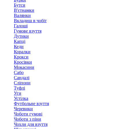
Бутси
В'єтнамки
Валянки
Вкладиш в чобіт
Галоші
Гумове взуття
Дутики
Капці
Кеди
Коралки
Крокси
Кросівки
Мокасини
Сабо
Сандалі
Сліпони
Туфлі
Уги
Устілка
Футбольне взуття
Черевики
Чоботи гумові
Чоботи з піни
Чохли для взуття