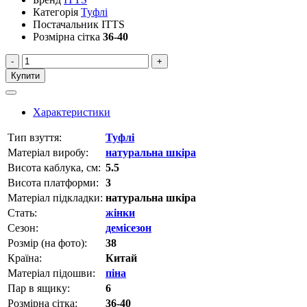
Категорія
Туфлі
Постачальник
ITTS
Розмірна сітка
36-40
-
+
Купити
Характеристики
Тип взуття:
Туфлі
Матеріал виробу:
натуральна шкіра
Висота каблука, см:
5.5
Висота платформи:
3
Матеріал підкладки:
натуральна шкіра
Стать:
жінки
Сезон:
демісезон
Розмір (на фото):
38
Країна:
Китай
Матеріал підошви:
піна
Пар в ящику:
6
Розмірна сітка:
36-40