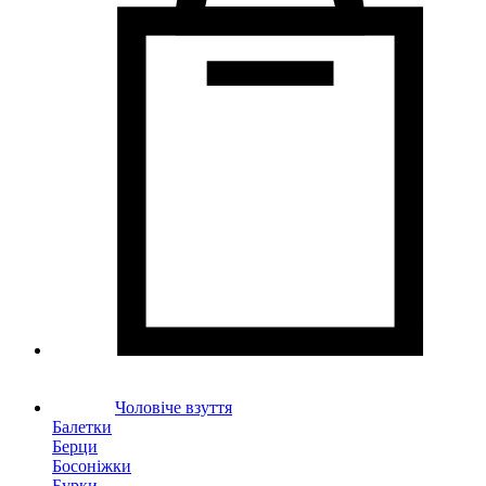
Чоловіче взуття
Балетки
Берци
Босоніжки
Бурки