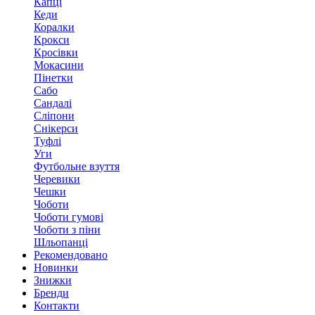
Капці
Кеди
Коралки
Крокси
Кросівки
Мокасини
Пінетки
Сабо
Сандалі
Сліпони
Снікерси
Туфлі
Уги
Футбольне взуття
Черевики
Чешки
Чоботи
Чоботи гумові
Чоботи з піни
Шльопанці
Рекомендовано
Новинки
Знижки
Бренди
Контакти