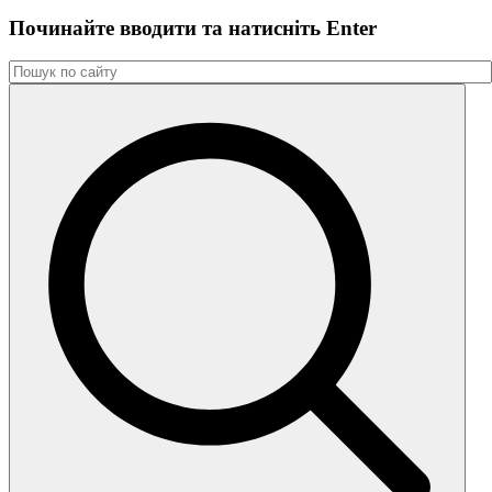
Починайте вводити та натиснiть Enter