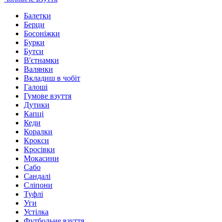
Балетки
Берци
Босоніжки
Бурки
Бутси
В'єтнамки
Валянки
Вкладиш в чобіт
Галоші
Гумове взуття
Дутики
Капці
Кеди
Коралки
Крокси
Кросівки
Мокасини
Сабо
Сандалі
Сліпони
Туфлі
Уги
Устілка
Футбольне взуття