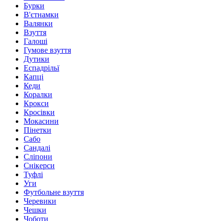
Бурки
В'єтнамки
Валянки
Взуття
Галоші
Гумове взуття
Дутики
Еспадрільї
Капці
Кеди
Коралки
Крокси
Кросівки
Мокасини
Пінетки
Сабо
Сандалі
Сліпони
Снікерси
Туфлі
Уги
Футбольне взуття
Черевики
Чешки
Чоботи