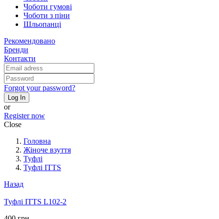
Чоботи гумові
Чоботи з піни
Шльопанці
Рекомендовано
Бренди
Контакти
Forgot your password?
Log In
or
Register now
Close
Головна
Жіноче взуття
Туфлі
Туфлі ITTS
Назад
Туфлі ITTS L102-2
400 грн.