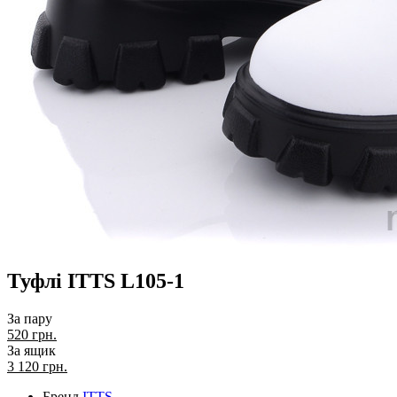
Туфлі ITTS L105-1
За пару
520 грн.
За ящик
3 120
грн.
Бренд
ITTS