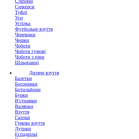
Сліпони
Снікерси
Туфлі
Уги
Устілка
Футбольне взуття
Черевики
Чешки
Чоботи
Чоботи гумові
Чоботи з піни
Шльопанці
Дитяче взуття
Балетки
Босоніжки
Ботильйони
Бурки
В'єтнамки
Валянки
Взуття
Галоші
Гумове взуття
Дутики
Еспадрільї