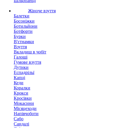
Шльопанці
Жіноче взуття
Балетки
Босоніжки
Ботильйони
Ботфорти
Бурки
В'єтнамки
Взуття
Вкладиш в чобіт
Галоші
Гумове взуття
Дутики
Еспадрільї
Капці
Кеди
Коралки
Крокси
Кросівки
Мокасини
Місяцеходи
Напівчоботи
Сабо
Сандалі