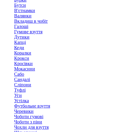
Бутси
В'єтнамки
Валянки
Вкладиш в чобіт
Галоші
Гумове взуття
Дутики
Капці
Кеди
Коралки
Крокси
Кросівки
Мокасини
Сабо
Сандалі
Сліпони
Туфлі
Уги
Устілка
Футбольне взуття
Черевики
Чоботи гумові
Чоботи з піни
Чохли для взуття