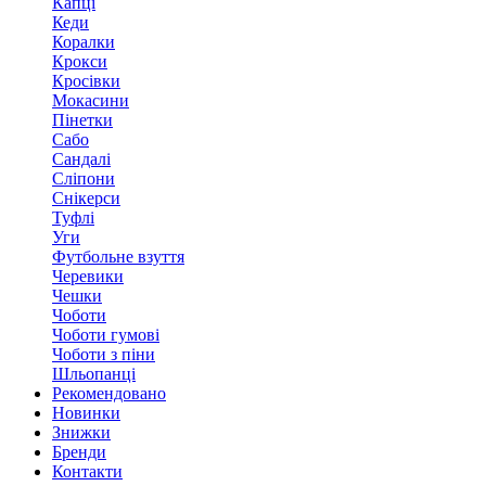
Капці
Кеди
Коралки
Крокси
Кросівки
Мокасини
Пінетки
Сабо
Сандалі
Сліпони
Снікерси
Туфлі
Уги
Футбольне взуття
Черевики
Чешки
Чоботи
Чоботи гумові
Чоботи з піни
Шльопанці
Рекомендовано
Новинки
Знижки
Бренди
Контакти