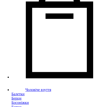
Чоловіче взуття
Балетки
Берци
Босоніжки
Бурки