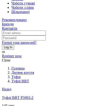
Чоботи гумові
Чоботи з піни
Шльопанці
Рекомендовано
Бренди
Контакти
Forgot your password?
Log In
or
Register now
Close
Головна
Дитяче взуття
Туфлі
Туфлі BBT
Назад
Туфлі BBT P5993-2
145 грн.