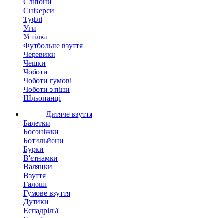
Сліпони
Снікерси
Туфлі
Уги
Устілка
Футбольне взуття
Черевики
Чешки
Чоботи
Чоботи гумові
Чоботи з піни
Шльопанці
Дитяче взуття
Балетки
Босоніжки
Ботильйони
Бурки
В'єтнамки
Валянки
Взуття
Галоші
Гумове взуття
Дутики
Еспадрільї