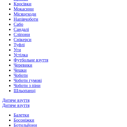
Кросівки
Мокасини
Місяцеходи
Напівчоботи
Сабо
Сандалі
Сліпони
Снікерси
Туфлі
Уги
Устілка
Футбольне взуття
Черевики
Чешки
Чоботи
Чоботи гумові
Чоботи з піни
Шльопанці
Дитяче взуття
Дитяче взуття
Балетки
Босоніжки
Ботильйони