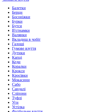
Балетки
Берци
Босоніжки
Бурки
Бутси
В'єтнамки
Валянки
Вкладиш в чобіт
Галоші
Гумове взуття
Дутики
Капці
Кеди
Коралки
Крокси
Кросівки
Мокасини
Сабо
Сандалі
Сліпони
Туфлі
Уги
Устілка
Футбольне взуття