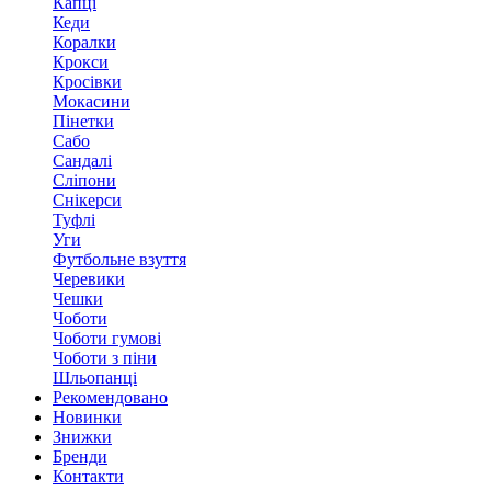
Капці
Кеди
Коралки
Крокси
Кросівки
Мокасини
Пінетки
Сабо
Сандалі
Сліпони
Снікерси
Туфлі
Уги
Футбольне взуття
Черевики
Чешки
Чоботи
Чоботи гумові
Чоботи з піни
Шльопанці
Рекомендовано
Новинки
Знижки
Бренди
Контакти