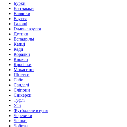
Бурки
В'єтнамки
Валянки
Взуття
Галоші
Гумове взуття
Дутики
Еспадрільї
Капці
Кеди
Коралки
Крокси
Кросівки
Мокасини
Пінетки
Сабо
Сандалі
Сліпони
Снікерси
Туфлі
Уги
Футбольне взуття
Черевики
Чешки
Чоботи