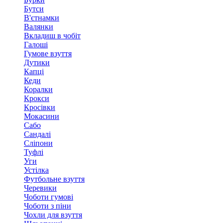
Бутси
В'єтнамки
Валянки
Вкладиш в чобіт
Галоші
Гумове взуття
Дутики
Капці
Кеди
Коралки
Крокси
Кросівки
Мокасини
Сабо
Сандалі
Сліпони
Туфлі
Уги
Устілка
Футбольне взуття
Черевики
Чоботи гумові
Чоботи з піни
Чохли для взуття