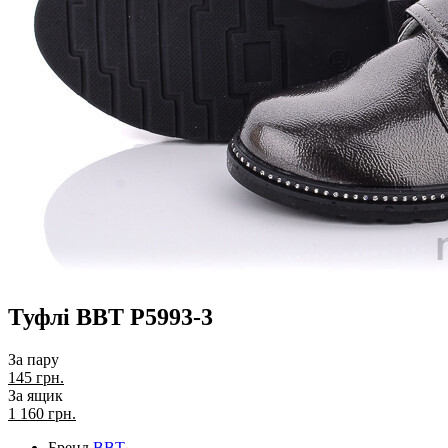
Туфлі BBT P5993-3
За пару
145 грн.
За ящик
1 160
грн.
Бренд
BBT