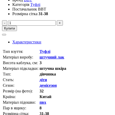
Категорія
Туфлі
Постачальник
BBT
Розмірна сітка
31-38
-
+
Купити
Характеристики
Тип взуття:
Туфлі
Матеріал виробу:
штучний лак
Висота каблука, см:
3
Матеріал підкладки:
штучна шкіра
Тип:
дівчинка
Стать:
діти
Сезон:
демісезон
Розмір (на фото):
32
Країна:
Китай
Матеріал підошви:
пвх
Пар в ящику:
8
Розмірна сітка:
31-38