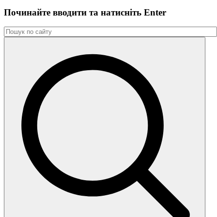
Починайте вводити та натиснiть Enter