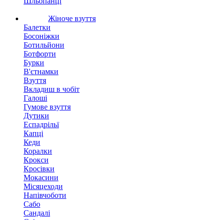
Шльопанці
Жіноче взуття
Балетки
Босоніжки
Ботильйони
Ботфорти
Бурки
В'єтнамки
Взуття
Вкладиш в чобіт
Галоші
Гумове взуття
Дутики
Еспадрільї
Капці
Кеди
Коралки
Крокси
Кросівки
Мокасини
Місяцеходи
Напівчоботи
Сабо
Сандалі