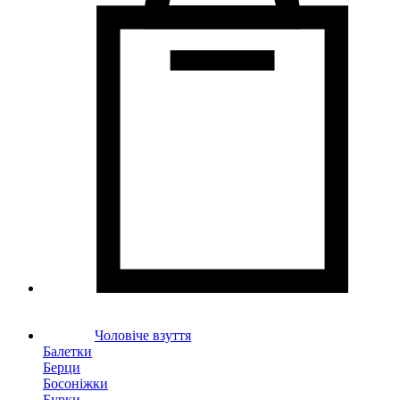
Чоловіче взуття
Балетки
Берци
Босоніжки
Бурки