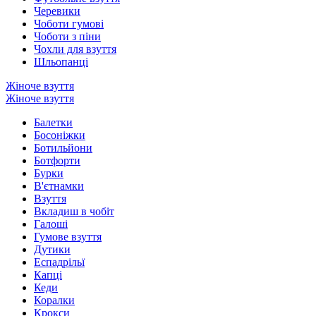
Черевики
Чоботи гумові
Чоботи з піни
Чохли для взуття
Шльопанці
Жіноче взуття
Жіноче взуття
Балетки
Босоніжки
Ботильйони
Ботфорти
Бурки
В'єтнамки
Взуття
Вкладиш в чобіт
Галоші
Гумове взуття
Дутики
Еспадрільї
Капці
Кеди
Коралки
Крокси