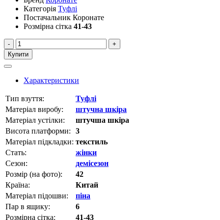
Категорія
Туфлі
Постачальник
Коронате
Розмірна сітка
41-43
-
+
Купити
Характеристики
Тип взуття:
Туфлі
Матеріал виробу:
штучна шкіра
Матеріал устілки:
штучша шкіра
Висота платформи:
3
Матеріал підкладки:
текстиль
Стать:
жінки
Сезон:
демісезон
Розмір (на фото):
42
Країна:
Китай
Матеріал підошви:
піна
Пар в ящику:
6
Розмірна сітка:
41-43