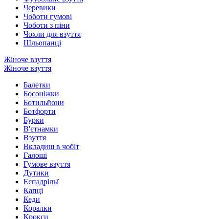
Черевики
Чоботи гумові
Чоботи з піни
Чохли для взуття
Шльопанці
Жіноче взуття
Жіноче взуття
Балетки
Босоніжки
Ботильйони
Ботфорти
Бурки
В'єтнамки
Взуття
Вкладиш в чобіт
Галоші
Гумове взуття
Дутики
Еспадрільї
Капці
Кеди
Коралки
Крокси