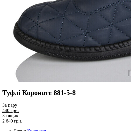
Туфлі Коронате 881-5-8
За пару
440 грн.
За ящик
2 640
грн.
Бренд
Коронате