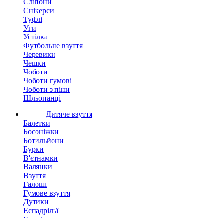
Сліпони
Снікерси
Туфлі
Уги
Устілка
Футбольне взуття
Черевики
Чешки
Чоботи
Чоботи гумові
Чоботи з піни
Шльопанці
Дитяче взуття
Балетки
Босоніжки
Ботильйони
Бурки
В'єтнамки
Валянки
Взуття
Галоші
Гумове взуття
Дутики
Еспадрільї