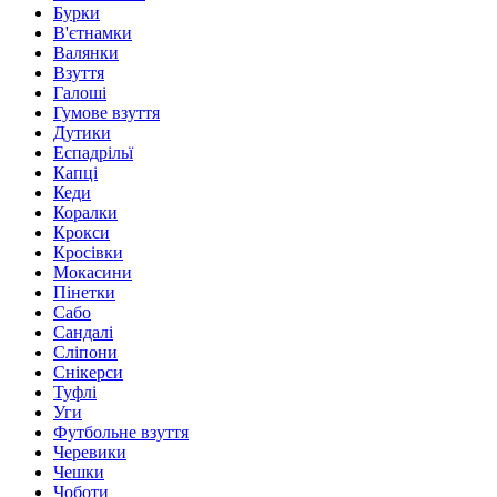
Бурки
В'єтнамки
Валянки
Взуття
Галоші
Гумове взуття
Дутики
Еспадрільї
Капці
Кеди
Коралки
Крокси
Кросівки
Мокасини
Пінетки
Сабо
Сандалі
Сліпони
Снікерси
Туфлі
Уги
Футбольне взуття
Черевики
Чешки
Чоботи