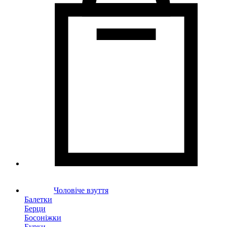
Чоловіче взуття
Балетки
Берци
Босоніжки
Бурки