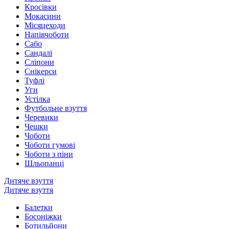
Кросівки
Мокасини
Місяцеходи
Напівчоботи
Сабо
Сандалі
Сліпони
Снікерси
Туфлі
Уги
Устілка
Футбольне взуття
Черевики
Чешки
Чоботи
Чоботи гумові
Чоботи з піни
Шльопанці
Дитяче взуття
Дитяче взуття
Балетки
Босоніжки
Ботильйони