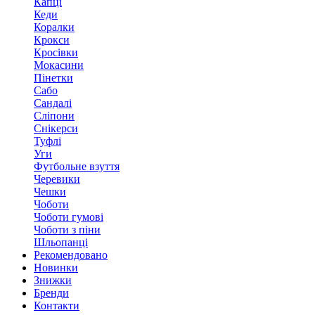
Капці
Кеди
Коралки
Крокси
Кросівки
Мокасини
Пінетки
Сабо
Сандалі
Сліпони
Снікерси
Туфлі
Уги
Футбольне взуття
Черевики
Чешки
Чоботи
Чоботи гумові
Чоботи з піни
Шльопанці
Рекомендовано
Новинки
Знижки
Бренди
Контакти