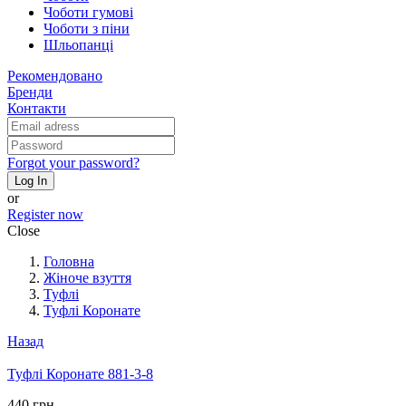
Чоботи гумові
Чоботи з піни
Шльопанці
Рекомендовано
Бренди
Контакти
Forgot your password?
Log In
or
Register now
Close
Головна
Жіноче взуття
Туфлі
Туфлі Коронате
Назад
Туфлі Коронате 881-3-8
440 грн.