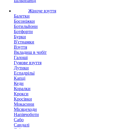
Шльопанці
Жіноче взуття
Балетки
Босоніжки
Ботильйони
Ботфорти
Бурки
В'єтнамки
Взуття
Вкладиш в чобіт
Галоші
Гумове взуття
Дутики
Еспадрільї
Капці
Кеди
Коралки
Крокси
Кросівки
Мокасини
Місяцеходи
Напівчоботи
Сабо
Сандалі