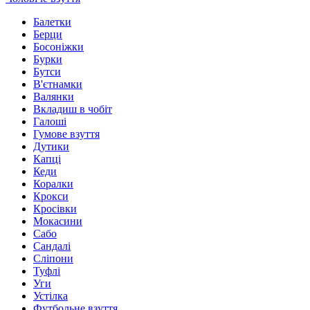
Балетки
Берци
Босоніжки
Бурки
Бутси
В'єтнамки
Валянки
Вкладиш в чобіт
Галоші
Гумове взуття
Дутики
Капці
Кеди
Коралки
Крокси
Кросівки
Мокасини
Сабо
Сандалі
Сліпони
Туфлі
Уги
Устілка
Футбольне взуття