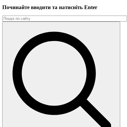
Починайте вводити та натиснiть Enter