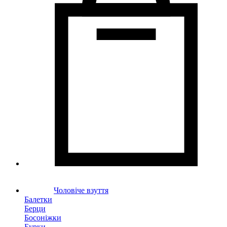
Чоловіче взуття
Балетки
Берци
Босоніжки
Бурки