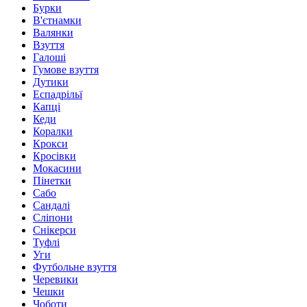
Бурки
В'єтнамки
Валянки
Взуття
Галоші
Гумове взуття
Дутики
Еспадрільї
Капці
Кеди
Коралки
Крокси
Кросівки
Мокасини
Пінетки
Сабо
Сандалі
Сліпони
Снікерси
Туфлі
Уги
Футбольне взуття
Черевики
Чешки
Чоботи