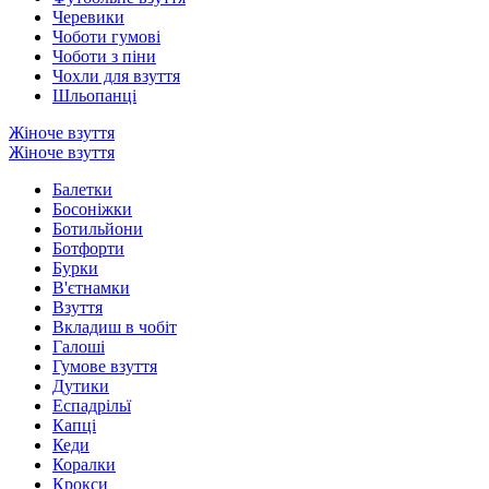
Черевики
Чоботи гумові
Чоботи з піни
Чохли для взуття
Шльопанці
Жіноче взуття
Жіноче взуття
Балетки
Босоніжки
Ботильйони
Ботфорти
Бурки
В'єтнамки
Взуття
Вкладиш в чобіт
Галоші
Гумове взуття
Дутики
Еспадрільї
Капці
Кеди
Коралки
Крокси