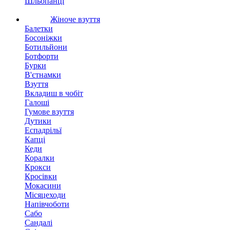
Шльопанці
Жіноче взуття
Балетки
Босоніжки
Ботильйони
Ботфорти
Бурки
В'єтнамки
Взуття
Вкладиш в чобіт
Галоші
Гумове взуття
Дутики
Еспадрільї
Капці
Кеди
Коралки
Крокси
Кросівки
Мокасини
Місяцеходи
Напівчоботи
Сабо
Сандалі