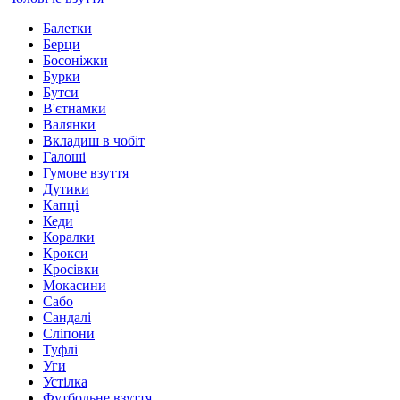
Балетки
Берци
Босоніжки
Бурки
Бутси
В'єтнамки
Валянки
Вкладиш в чобіт
Галоші
Гумове взуття
Дутики
Капці
Кеди
Коралки
Крокси
Кросівки
Мокасини
Сабо
Сандалі
Сліпони
Туфлі
Уги
Устілка
Футбольне взуття