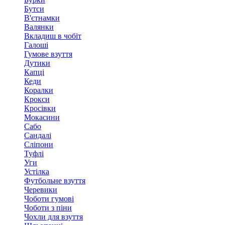
Бутси
В'єтнамки
Валянки
Вкладиш в чобіт
Галоші
Гумове взуття
Дутики
Капці
Кеди
Коралки
Крокси
Кросівки
Мокасини
Сабо
Сандалі
Сліпони
Туфлі
Уги
Устілка
Футбольне взуття
Черевики
Чоботи гумові
Чоботи з піни
Чохли для взуття