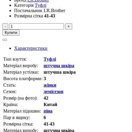
Категорія
Туфлі
Постачальник
LR.Brother
Розмірна сітка
41-43
-
+
Купити
Характеристики
Тип взуття:
Туфлі
Матеріал виробу:
штучна шкіра
Матеріал устілки:
штучша шкіра
Висота платформи:
3
Стать:
жінки
Сезон:
демісезон
Розмір (на фото):
42
Країна:
Китай
Матеріал підошви:
піна
Пар в ящику:
6
Розмірна сітка:
41-43
Матеріал виробу:
штучна шкіра