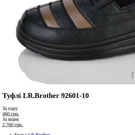
Туфлі LR.Brother 92601-10
За пару
460 грн.
За ящик
2 760
грн.
Бренд
LR.Brother