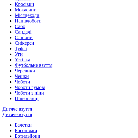
Кросівки
Мокасини
Місяцеходи
Напівчоботи
Сабо
Сандалі
Сліпони
Снікерси
Туфлі
Уги
Устілка
Футбольне взуття
Черевики
Чешки
Чоботи
Чоботи гумові
Чоботи з піни
Шльопанці
Дитяче взуття
Дитяче взуття
Балетки
Босоніжки
Ботильйони