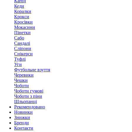
Капці
Кеди
Коралки
Крокси
Кросівки
Мокасини
Пінетки
Сабо
Сандалі
Сліпони
Снікерси
Туфлі
Уги
Футбольне взуття
Черевики
Чешки
Чоботи
Чоботи гумові
Чоботи з піни
Шльопанці
Рекомендовано
Новинки
Знижки
Бренди
Контакти