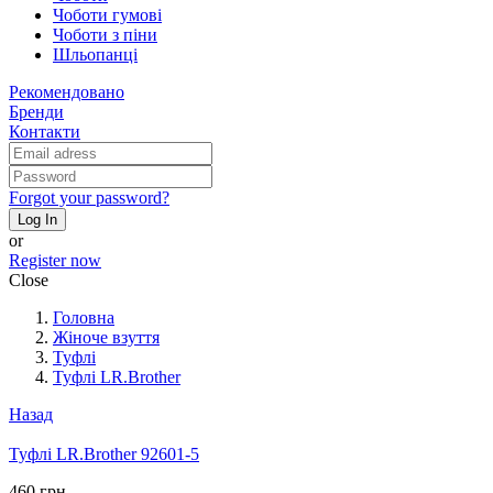
Чоботи гумові
Чоботи з піни
Шльопанці
Рекомендовано
Бренди
Контакти
Forgot your password?
Log In
or
Register now
Close
Головна
Жіноче взуття
Туфлі
Туфлі LR.Brother
Назад
Туфлі LR.Brother 92601-5
460 грн.