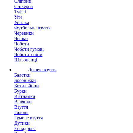
Сліпони
Снікерси
Туфлі
Уги
Устілка
Футбольне взуття
Черевики
Чешки
Чоботи
Чоботи гумові
Чоботи з піни
Шльопанці
Дитяче взуття
Балетки
Босоніжки
Ботильйони
Бурки
В'єтнамки
Валянки
Взуття
Галоші
Гумове взуття
Дутики
Еспадрільї