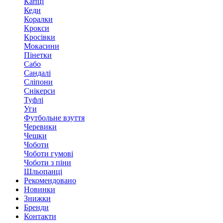
Капці
Кеди
Коралки
Крокси
Кросівки
Мокасини
Пінетки
Сабо
Сандалі
Сліпони
Снікерси
Туфлі
Уги
Футбольне взуття
Черевики
Чешки
Чоботи
Чоботи гумові
Чоботи з піни
Шльопанці
Рекомендовано
Новинки
Знижки
Бренди
Контакти