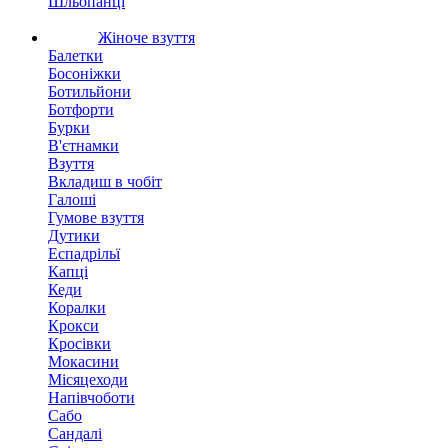
Шльопанці
Жіноче взуття
Балетки
Босоніжки
Ботильйони
Ботфорти
Бурки
В'єтнамки
Взуття
Вкладиш в чобіт
Галоші
Гумове взуття
Дутики
Еспадрільї
Капці
Кеди
Коралки
Крокси
Кросівки
Мокасини
Місяцеходи
Напівчоботи
Сабо
Сандалі