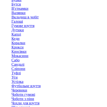
Бутси
В'єтнамки
Валянки
Вкладиш в чобіт
Галоші
Гумове взуття
Дутики
Капці
Кеди
Коралки
Крокси
Кросівки
Мокасини
Сабо
Сандалі
Сліпони
Туфлі
Уги
Устілка
Футбольне взуття
Черевики
Чоботи гумові
Чоботи з піни
Чохли для взуття