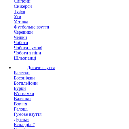
Сліпони
Снікерси
Туфлі
Уги
Устілка
Футбольне взуття
Черевики
Чешки
Чоботи
Чоботи гумові
Чоботи з піни
Шльопанці
Дитяче взуття
Балетки
Босоніжки
Ботильйони
Бурки
В'єтнамки
Валянки
Взуття
Галоші
Гумове взуття
Дутики
Еспадрільї