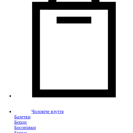
Чоловіче взуття
Балетки
Берци
Босоніжки
Бурки