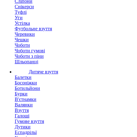
Сліпони
Снікерси
Туфлі
Уги
Устілка
Футбольне взуття
Черевики
Чешки
Чоботи
Чоботи гумові
Чоботи з піни
Шльопанці
Дитяче взуття
Балетки
Босоніжки
Ботильйони
Бурки
В'єтнамки
Валянки
Взуття
Галоші
Гумове взуття
Дутики
Еспадрільї