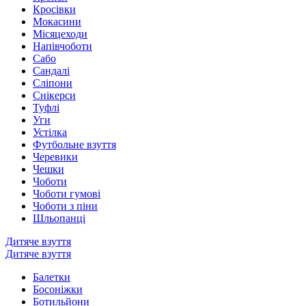
Кросівки
Мокасини
Місяцеходи
Напівчоботи
Сабо
Сандалі
Сліпони
Снікерси
Туфлі
Уги
Устілка
Футбольне взуття
Черевики
Чешки
Чоботи
Чоботи гумові
Чоботи з піни
Шльопанці
Дитяче взуття
Дитяче взуття
Балетки
Босоніжки
Ботильйони