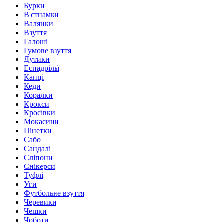
Бурки
В'єтнамки
Валянки
Взуття
Галоші
Гумове взуття
Дутики
Еспадрільї
Капці
Кеди
Коралки
Крокси
Кросівки
Мокасини
Пінетки
Сабо
Сандалі
Сліпони
Снікерси
Туфлі
Уги
Футбольне взуття
Черевики
Чешки
Чоботи