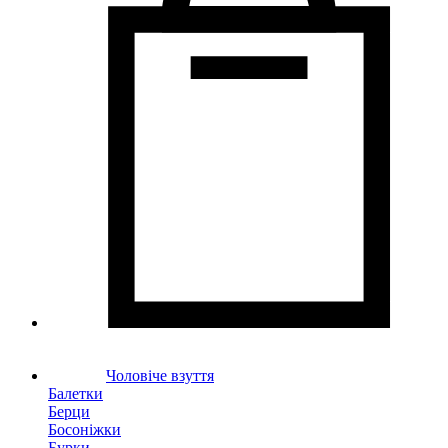
Чоловіче взуття
Балетки
Берци
Босоніжки
Бурки