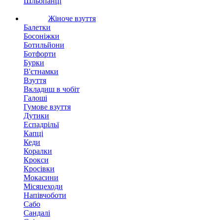
Шльопанці
Жіноче взуття
Балетки
Босоніжки
Ботильйони
Ботфорти
Бурки
В'єтнамки
Взуття
Вкладиш в чобіт
Галоші
Гумове взуття
Дутики
Еспадрільї
Капці
Кеди
Коралки
Крокси
Кросівки
Мокасини
Місяцеходи
Напівчоботи
Сабо
Сандалі