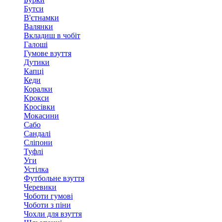
Бутси
В'єтнамки
Валянки
Вкладиш в чобіт
Галоші
Гумове взуття
Дутики
Капці
Кеди
Коралки
Крокси
Кросівки
Мокасини
Сабо
Сандалі
Сліпони
Туфлі
Уги
Устілка
Футбольне взуття
Черевики
Чоботи гумові
Чоботи з піни
Чохли для взуття