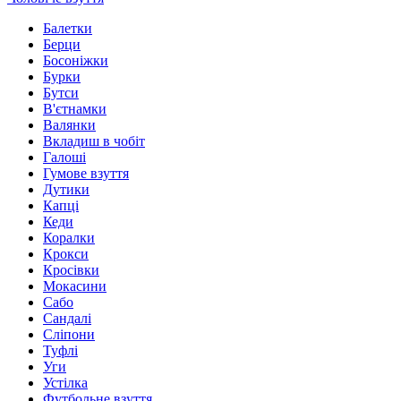
Балетки
Берци
Босоніжки
Бурки
Бутси
В'єтнамки
Валянки
Вкладиш в чобіт
Галоші
Гумове взуття
Дутики
Капці
Кеди
Коралки
Крокси
Кросівки
Мокасини
Сабо
Сандалі
Сліпони
Туфлі
Уги
Устілка
Футбольне взуття