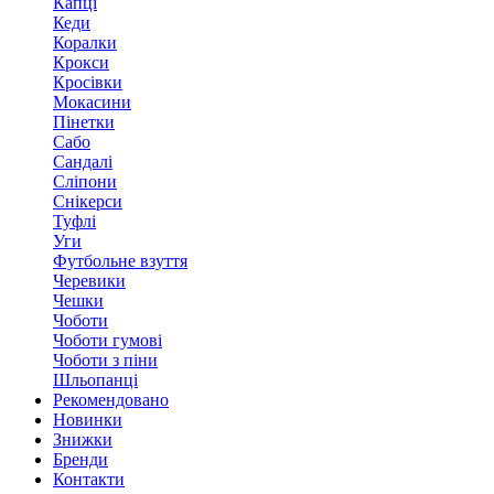
Капці
Кеди
Коралки
Крокси
Кросівки
Мокасини
Пінетки
Сабо
Сандалі
Сліпони
Снікерси
Туфлі
Уги
Футбольне взуття
Черевики
Чешки
Чоботи
Чоботи гумові
Чоботи з піни
Шльопанці
Рекомендовано
Новинки
Знижки
Бренди
Контакти