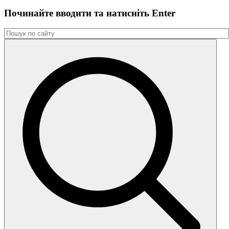
Починайте вводити та натиснiть Enter