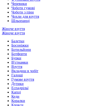
Черевики
Чоботи гумові
Чоботи з піни
Чохли для взуття
Шльопанці
Жіноче взуття
Жіноче взуття
Балетки
Босоніжки
Ботильйони
Ботфорти
Бурки
В'єтнамки
Взуття
Вкладиш в чобіт
Галоші
Гумове взуття
Дутики
Еспадрільї
Капці
Кеди
Коралки
Крокси