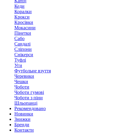
Капці
Кеди
Коралки
Крокси
Кросівки
Мокасини
Пінетки
Сабо
Сандалі
Сліпони
Снікерси
Туфлі
Уги
Футбольне взуття
Черевики
Чешки
Чоботи
Чоботи гумові
Чоботи з піни
Шльопанці
Рекомендовано
Новинки
Знижки
Бренди
Контакти