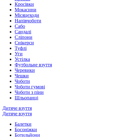
Кросівки
Мокасини
Місяцеходи
Напівчоботи
Сабо
Сандалі
Сліпони
Снікерси
Туфлі
Уги
Устілка
Футбольне взуття
Черевики
Чешки
Чоботи
Чоботи гумові
Чоботи з піни
Шльопанці
Дитяче взуття
Дитяче взуття
Балетки
Босоніжки
Ботильйони