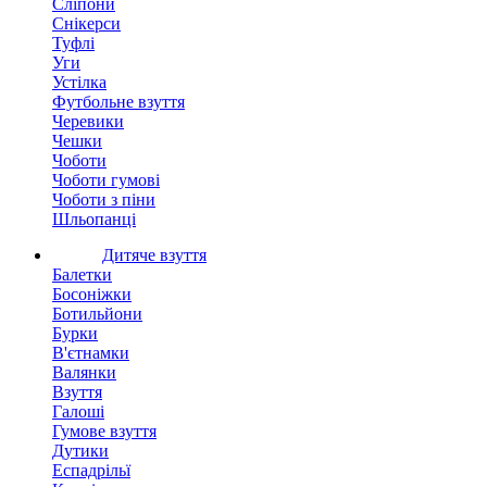
Сліпони
Снікерси
Туфлі
Уги
Устілка
Футбольне взуття
Черевики
Чешки
Чоботи
Чоботи гумові
Чоботи з піни
Шльопанці
Дитяче взуття
Балетки
Босоніжки
Ботильйони
Бурки
В'єтнамки
Валянки
Взуття
Галоші
Гумове взуття
Дутики
Еспадрільї