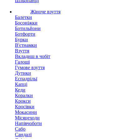
Шльопанці
Жіноче взуття
Балетки
Босоніжки
Ботильйони
Ботфорти
Бурки
В'єтнамки
Взуття
Вкладиш в чобіт
Галоші
Гумове взуття
Дутики
Еспадрільї
Капці
Кеди
Коралки
Крокси
Кросівки
Мокасини
Місяцеходи
Напівчоботи
Сабо
Сандалі