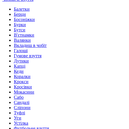
Балетки
Берци
Босоніжки
Бурки
Бутси
В'єтнамки
Валянки
Вкладиш в чобіт
Галоші
Гумове взуття
Дутики
Капці
Кеди
Коралки
Крокси
Кросівки
Мокасини
Сабо
Сандалі
Сліпони
Туфлі
Уги
Устілка
Футбольне взуття