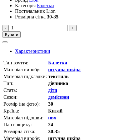
Категорія
Балетки
Постачальник
Lion
Розмірна сітка
30-35
-
+
Купити
Характеристики
Тип взуття:
Балетки
Матеріал виробу:
штучна шкіра
Матеріал підкладки:
текстиль
Тип:
дівчинка
Стать:
діти
Сезон:
демісезон
Розмір (на фото):
30
Країна:
Китай
Матеріал підошви:
пвх
Пар в ящику:
24
Розмірна сітка:
30-35
Матеріал виробу:
штучна шкіра