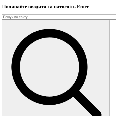
Починайте вводити та натиснiть Enter