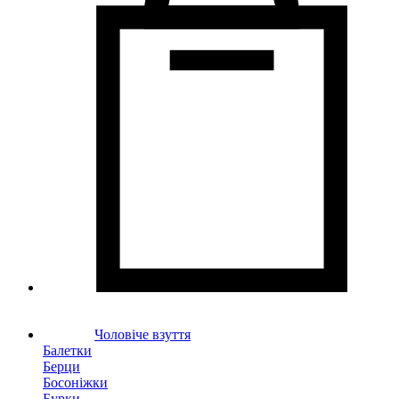
Чоловіче взуття
Балетки
Берци
Босоніжки
Бурки