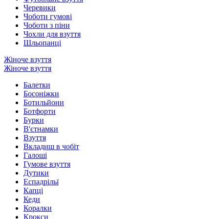
Черевики
Чоботи гумові
Чоботи з піни
Чохли для взуття
Шльопанці
Жіноче взуття
Жіноче взуття
Балетки
Босоніжки
Ботильйони
Ботфорти
Бурки
В'єтнамки
Взуття
Вкладиш в чобіт
Галоші
Гумове взуття
Дутики
Еспадрільї
Капці
Кеди
Коралки
Крокси