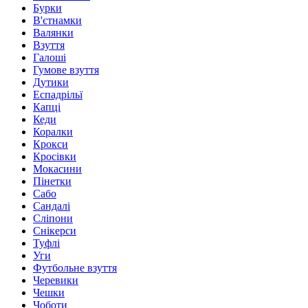
Бурки
В'єтнамки
Валянки
Взуття
Галоші
Гумове взуття
Дутики
Еспадрільї
Капці
Кеди
Коралки
Крокси
Кросівки
Мокасини
Пінетки
Сабо
Сандалі
Сліпони
Снікерси
Туфлі
Уги
Футбольне взуття
Черевики
Чешки
Чоботи