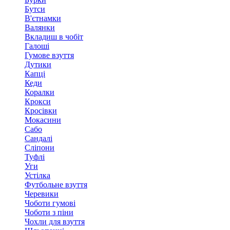
Бутси
В'єтнамки
Валянки
Вкладиш в чобіт
Галоші
Гумове взуття
Дутики
Капці
Кеди
Коралки
Крокси
Кросівки
Мокасини
Сабо
Сандалі
Сліпони
Туфлі
Уги
Устілка
Футбольне взуття
Черевики
Чоботи гумові
Чоботи з піни
Чохли для взуття