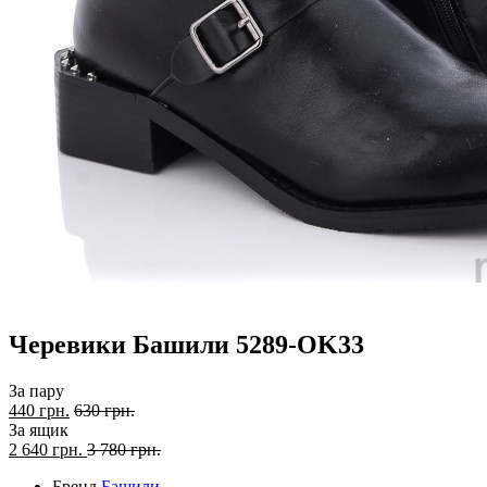
Черевики Башили 5289-OK33
За пару
440 грн.
630 грн.
За ящик
2 640
грн.
3 780 грн.
Бренд
Башили