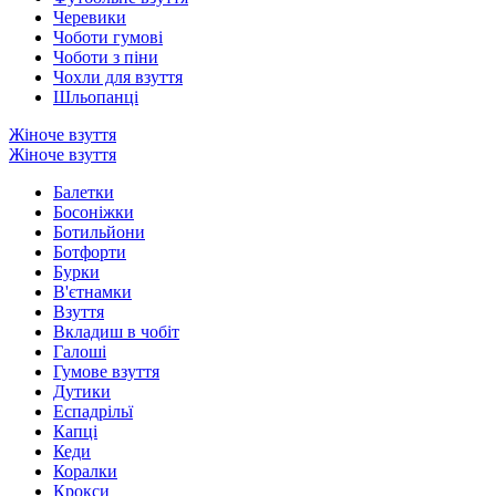
Черевики
Чоботи гумові
Чоботи з піни
Чохли для взуття
Шльопанці
Жіноче взуття
Жіноче взуття
Балетки
Босоніжки
Ботильйони
Ботфорти
Бурки
В'єтнамки
Взуття
Вкладиш в чобіт
Галоші
Гумове взуття
Дутики
Еспадрільї
Капці
Кеди
Коралки
Крокси