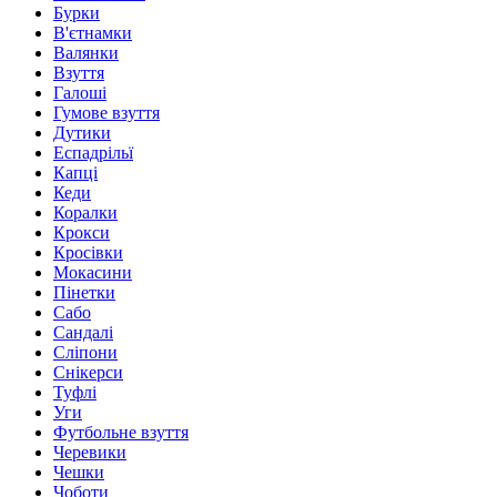
Бурки
В'єтнамки
Валянки
Взуття
Галоші
Гумове взуття
Дутики
Еспадрільї
Капці
Кеди
Коралки
Крокси
Кросівки
Мокасини
Пінетки
Сабо
Сандалі
Сліпони
Снікерси
Туфлі
Уги
Футбольне взуття
Черевики
Чешки
Чоботи