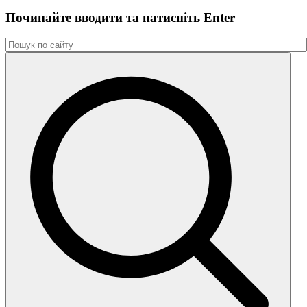
Починайте вводити та натиснiть Enter