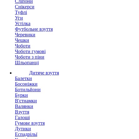
Сліпони
Снікерси
Туфлі
Уги
Устілка
Футбольне взуття
Черевики
Чешки
Чоботи
Чоботи гумові
Чоботи з піни
Шльопанці
Дитяче взуття
Балетки
Босоніжки
Ботильйони
Бурки
В'єтнамки
Валянки
Взуття
Галоші
Гумове взуття
Дутики
Еспадрільї