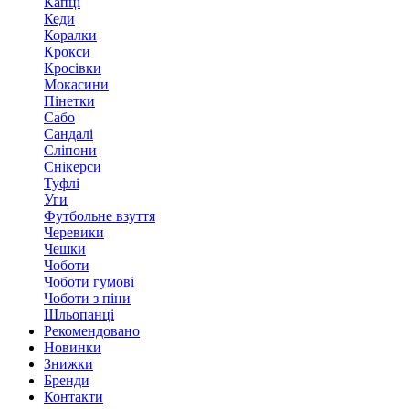
Капці
Кеди
Коралки
Крокси
Кросівки
Мокасини
Пінетки
Сабо
Сандалі
Сліпони
Снікерси
Туфлі
Уги
Футбольне взуття
Черевики
Чешки
Чоботи
Чоботи гумові
Чоботи з піни
Шльопанці
Рекомендовано
Новинки
Знижки
Бренди
Контакти