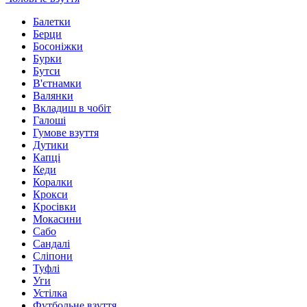
Балетки
Берци
Босоніжки
Бурки
Бутси
В'єтнамки
Валянки
Вкладиш в чобіт
Галоші
Гумове взуття
Дутики
Капці
Кеди
Коралки
Крокси
Кросівки
Мокасини
Сабо
Сандалі
Сліпони
Туфлі
Уги
Устілка
Футбольне взуття