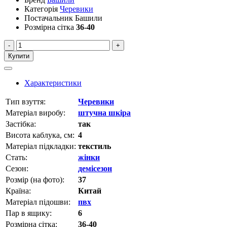
Категорія
Черевики
Постачальник
Башили
Розмірна сітка
36-40
-
+
Купити
Характеристики
Тип взуття:
Черевики
Матеріал виробу:
штучна шкіра
Застібка:
так
Висота каблука, см:
4
Матеріал підкладки:
текстиль
Стать:
жінки
Сезон:
демісезон
Розмір (на фото):
37
Країна:
Китай
Матеріал підошви:
пвх
Пар в ящику:
6
Розмірна сітка:
36-40