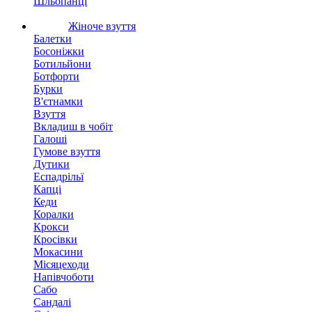
Шльопанці
Жіноче взуття
Балетки
Босоніжки
Ботильйони
Ботфорти
Бурки
В'єтнамки
Взуття
Вкладиш в чобіт
Галоші
Гумове взуття
Дутики
Еспадрільї
Капці
Кеди
Коралки
Крокси
Кросівки
Мокасини
Місяцеходи
Напівчоботи
Сабо
Сандалі