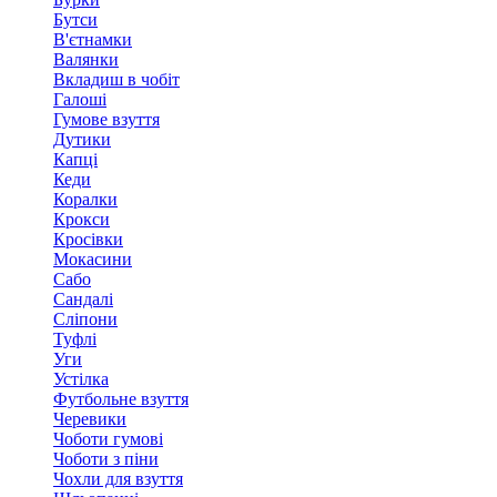
Бутси
В'єтнамки
Валянки
Вкладиш в чобіт
Галоші
Гумове взуття
Дутики
Капці
Кеди
Коралки
Крокси
Кросівки
Мокасини
Сабо
Сандалі
Сліпони
Туфлі
Уги
Устілка
Футбольне взуття
Черевики
Чоботи гумові
Чоботи з піни
Чохли для взуття