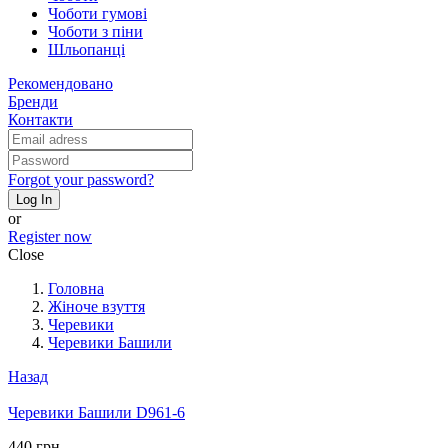
Чоботи гумові
Чоботи з піни
Шльопанці
Рекомендовано
Бренди
Контакти
Forgot your password?
Log In
or
Register now
Close
Головна
Жіноче взуття
Черевики
Черевики Башили
Назад
Черевики Башили D961-6
440 грн.