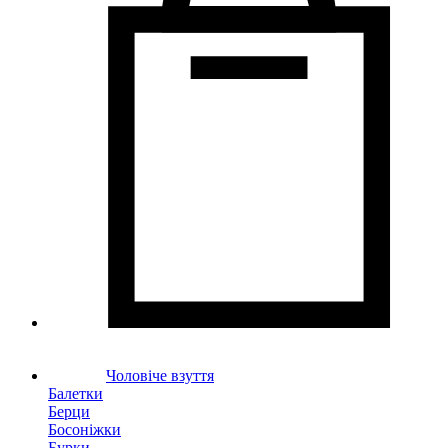
Чоловіче взуття
Балетки
Берци
Босоніжки
Бурки