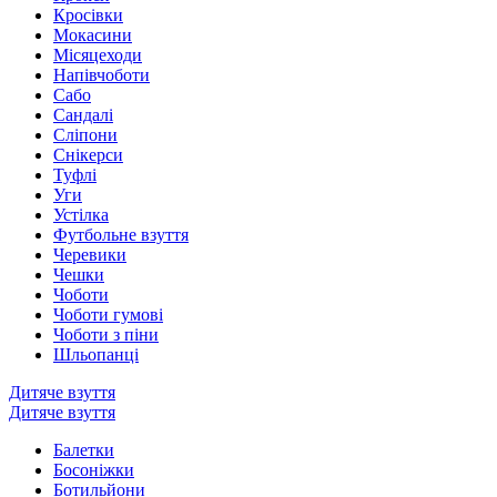
Кросівки
Мокасини
Місяцеходи
Напівчоботи
Сабо
Сандалі
Сліпони
Снікерси
Туфлі
Уги
Устілка
Футбольне взуття
Черевики
Чешки
Чоботи
Чоботи гумові
Чоботи з піни
Шльопанці
Дитяче взуття
Дитяче взуття
Балетки
Босоніжки
Ботильйони