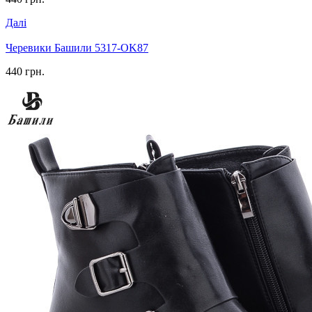
Далі
Черевики Башили 5317-OK87
440 грн.