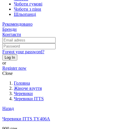
Чоботи гумові
Чоботи з піни
Шльопанці
Рекомендовано
Бренди
Контакти
Forgot your password?
Log In
or
Register now
Close
Головна
Жіноче взуття
Черевики
Черевики ITTS
Назад
Черевики ITTS TY406A
900 грн.