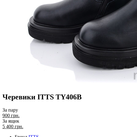
Черевики ITTS TY406B
За пару
900 грн.
За ящик
5 400
грн.
Бренд
ITTS