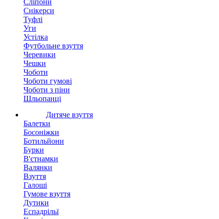
Сліпони
Снікерси
Туфлі
Уги
Устілка
Футбольне взуття
Черевики
Чешки
Чоботи
Чоботи гумові
Чоботи з піни
Шльопанці
Дитяче взуття
Балетки
Босоніжки
Ботильйони
Бурки
В'єтнамки
Валянки
Взуття
Галоші
Гумове взуття
Дутики
Еспадрільї