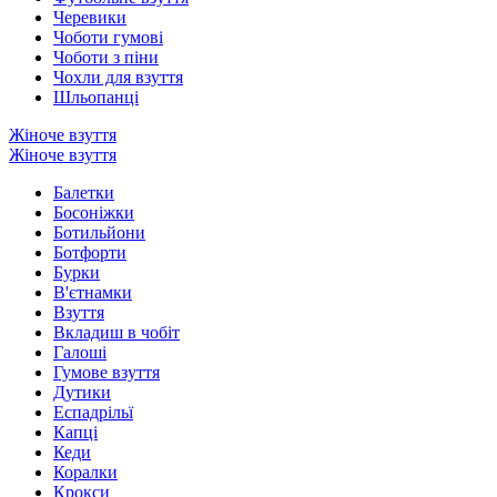
Черевики
Чоботи гумові
Чоботи з піни
Чохли для взуття
Шльопанці
Жіноче взуття
Жіноче взуття
Балетки
Босоніжки
Ботильйони
Ботфорти
Бурки
В'єтнамки
Взуття
Вкладиш в чобіт
Галоші
Гумове взуття
Дутики
Еспадрільї
Капці
Кеди
Коралки
Крокси