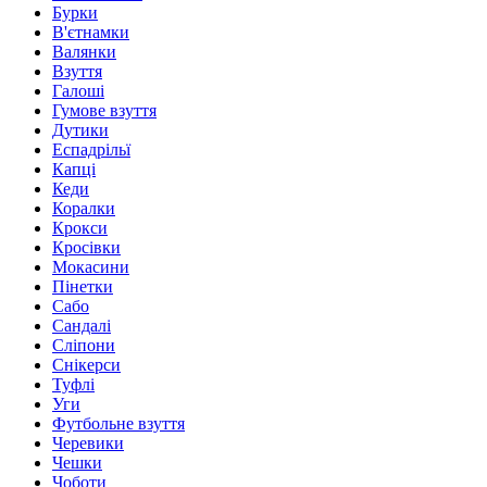
Бурки
В'єтнамки
Валянки
Взуття
Галоші
Гумове взуття
Дутики
Еспадрільї
Капці
Кеди
Коралки
Крокси
Кросівки
Мокасини
Пінетки
Сабо
Сандалі
Сліпони
Снікерси
Туфлі
Уги
Футбольне взуття
Черевики
Чешки
Чоботи