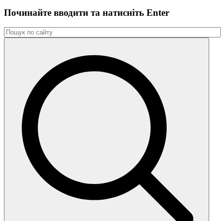
Починайте вводити та натиснiть Enter