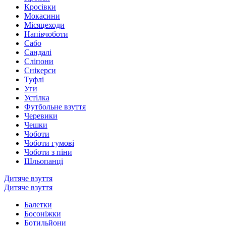
Кросівки
Мокасини
Місяцеходи
Напівчоботи
Сабо
Сандалі
Сліпони
Снікерси
Туфлі
Уги
Устілка
Футбольне взуття
Черевики
Чешки
Чоботи
Чоботи гумові
Чоботи з піни
Шльопанці
Дитяче взуття
Дитяче взуття
Балетки
Босоніжки
Ботильйони