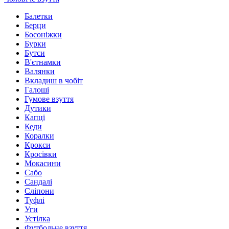
Балетки
Берци
Босоніжки
Бурки
Бутси
В'єтнамки
Валянки
Вкладиш в чобіт
Галоші
Гумове взуття
Дутики
Капці
Кеди
Коралки
Крокси
Кросівки
Мокасини
Сабо
Сандалі
Сліпони
Туфлі
Уги
Устілка
Футбольне взуття