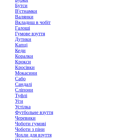
Бутси
В'єтнамки
Валянки
Вкладиш в чобіт
Галоші
Гумове взуття
Дутики
Капці
Кеди
Коралки
Крокси
Кросівки
Мокасини
Сабо
Сандалі
Сліпони
Туфлі
Уги
Устілка
Футбольне взуття
Черевики
Чоботи гумові
Чоботи з піни
Чохли для взуття