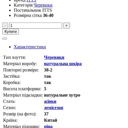
Категорія
Черевики
Постачальник
ITTS
Розмірна сітка
36-40
-
+
Купити
Характеристики
Тип взуття:
Черевики
Матеріал виробу:
натуральна шкіра
Повторні розміри:
38-2
Застібка:
так
Коробка:
так
Висота платформи:
5
Матеріал підкладки:
натуральне хутро
Стать:
жінки
Сезон:
демісезон
Розмір (на фото):
37
Країна:
Китай
Матеріал підошви:
піна