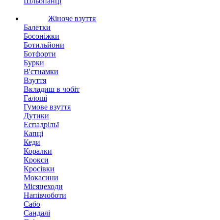
Шльопанці
Жіноче взуття
Балетки
Босоніжки
Ботильйони
Ботфорти
Бурки
В'єтнамки
Взуття
Вкладиш в чобіт
Галоші
Гумове взуття
Дутики
Еспадрільї
Капці
Кеди
Коралки
Крокси
Кросівки
Мокасини
Місяцеходи
Напівчоботи
Сабо
Сандалі