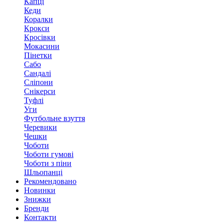
Капці
Кеди
Коралки
Крокси
Кросівки
Мокасини
Пінетки
Сабо
Сандалі
Сліпони
Снікерси
Туфлі
Уги
Футбольне взуття
Черевики
Чешки
Чоботи
Чоботи гумові
Чоботи з піни
Шльопанці
Рекомендовано
Новинки
Знижки
Бренди
Контакти