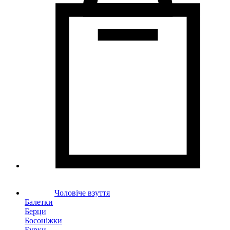
Чоловіче взуття
Балетки
Берци
Босоніжки
Бурки