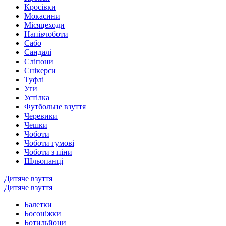
Кросівки
Мокасини
Місяцеходи
Напівчоботи
Сабо
Сандалі
Сліпони
Снікерси
Туфлі
Уги
Устілка
Футбольне взуття
Черевики
Чешки
Чоботи
Чоботи гумові
Чоботи з піни
Шльопанці
Дитяче взуття
Дитяче взуття
Балетки
Босоніжки
Ботильйони