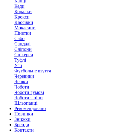
Капці
Кеди
Коралки
Крокси
Кросівки
Мокасини
Пінетки
Сабо
Сандалі
Сліпони
Снікерси
Туфлі
Уги
Футбольне взуття
Черевики
Чешки
Чоботи
Чоботи гумові
Чоботи з піни
Шльопанці
Рекомендовано
Новинки
Знижки
Бренди
Контакти