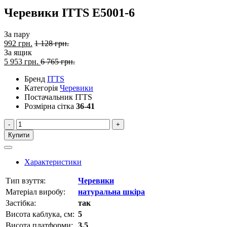
Черевики ITTS E5001-6
За пару
992 грн.
1 128 грн.
За ящик
5 953
грн.
6 765 грн.
Бренд
ITTS
Категорія
Черевики
Постачальник
ITTS
Розмірна сітка
36-41
-
+
Купити
Характеристики
Тип взуття:
Черевики
Матеріал виробу:
натуральна шкіра
Застібка:
так
Висота каблука, см:
5
Висота платформи:
3.5