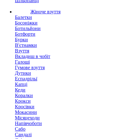
Шльопанці
Жіноче взуття
Балетки
Босоніжки
Ботильйони
Ботфорти
Бурки
В'єтнамки
Взуття
Вкладиш в чобіт
Галоші
Гумове взуття
Дутики
Еспадрільї
Капці
Кеди
Коралки
Крокси
Кросівки
Мокасини
Місяцеходи
Напівчоботи
Сабо
Сандалі