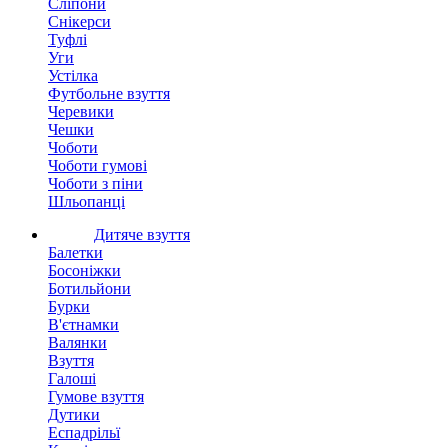
Сліпони
Снікерси
Туфлі
Уги
Устілка
Футбольне взуття
Черевики
Чешки
Чоботи
Чоботи гумові
Чоботи з піни
Шльопанці
Дитяче взуття
Балетки
Босоніжки
Ботильйони
Бурки
В'єтнамки
Валянки
Взуття
Галоші
Гумове взуття
Дутики
Еспадрільї