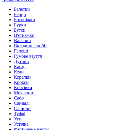
Балетки
Берци
Босоніжки
Бурки
Бутси
В'єтнамки
Валянки
Вкладиш в чобіт
Галоші
Гумове взуття
Дутики
Капці
Кеди
Коралки
Крокси
Кросівки
Мокасини
Сабо
Сандалі
Сліпони
Туфлі
Уги
Устілка
Футбольне взуття