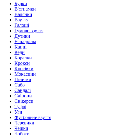
Бурки
В'єтнамки
Валянки
Взуття
Галоші
Гумове взуття
Дутики
Еспадрільї
Капці
Кеди
Коралки
Крокси
Кросівки
Мокасини
Пінетки
Сабо
Сандалі
Сліпони
Снікерси
Туфлі
Уги
Футбольне взуття
Черевики
Чешки
Чоботи