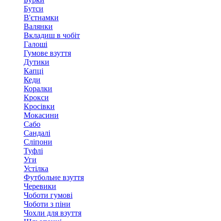
Бутси
В'єтнамки
Валянки
Вкладиш в чобіт
Галоші
Гумове взуття
Дутики
Капці
Кеди
Коралки
Крокси
Кросівки
Мокасини
Сабо
Сандалі
Сліпони
Туфлі
Уги
Устілка
Футбольне взуття
Черевики
Чоботи гумові
Чоботи з піни
Чохли для взуття