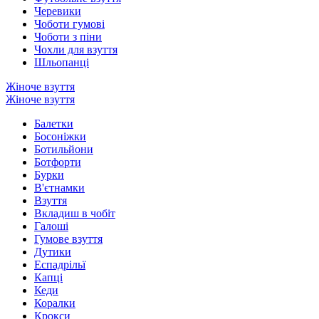
Черевики
Чоботи гумові
Чоботи з піни
Чохли для взуття
Шльопанці
Жіноче взуття
Жіноче взуття
Балетки
Босоніжки
Ботильйони
Ботфорти
Бурки
В'єтнамки
Взуття
Вкладиш в чобіт
Галоші
Гумове взуття
Дутики
Еспадрільї
Капці
Кеди
Коралки
Крокси