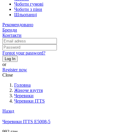
Чоботи гумові
Чоботи з піни
Шльопанці
Рекомендовано
Бренди
Контакти
Forgot your password?
Log In
or
Register now
Close
Головна
Жіноче взуття
Черевики
Черевики ITTS
Назад
Черевики ITTS E5008-5
992 грн.