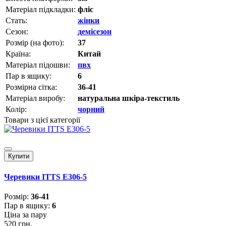
Матеріал підкладки:
фліс
Стать:
жінки
Сезон:
демісезон
Розмір (на фото):
37
Країна:
Китай
Матеріал підошви:
пвх
Пар в ящику:
6
Розмірна сітка:
36-41
Матеріал виробу:
натуральна шкіра-текстиль
Колір:
чорний
Товари з цієї категорії
Купити
Черевики ITTS E306-5
Розмiр:
36-41
Пар в ящику:
6
Ціна за пару
520 грн.