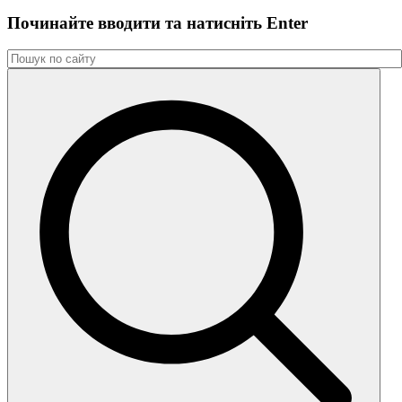
Починайте вводити та натиснiть Enter