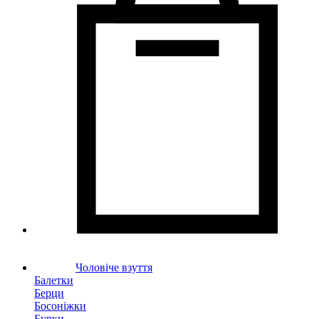
Чоловіче взуття
Балетки
Берци
Босоніжки
Бурки