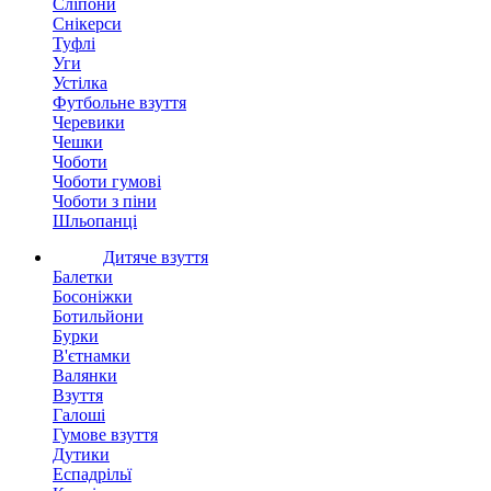
Сліпони
Снікерси
Туфлі
Уги
Устілка
Футбольне взуття
Черевики
Чешки
Чоботи
Чоботи гумові
Чоботи з піни
Шльопанці
Дитяче взуття
Балетки
Босоніжки
Ботильйони
Бурки
В'єтнамки
Валянки
Взуття
Галоші
Гумове взуття
Дутики
Еспадрільї