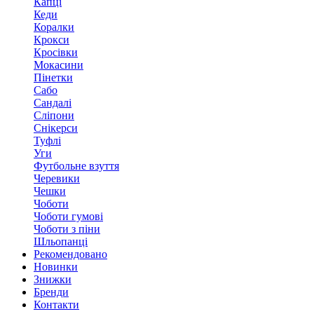
Капці
Кеди
Коралки
Крокси
Кросівки
Мокасини
Пінетки
Сабо
Сандалі
Сліпони
Снікерси
Туфлі
Уги
Футбольне взуття
Черевики
Чешки
Чоботи
Чоботи гумові
Чоботи з піни
Шльопанці
Рекомендовано
Новинки
Знижки
Бренди
Контакти