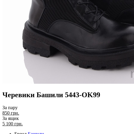
Черевики Башили 5443-OK99
За пару
850 грн.
За ящик
5 100
грн.
Бренд
Башили