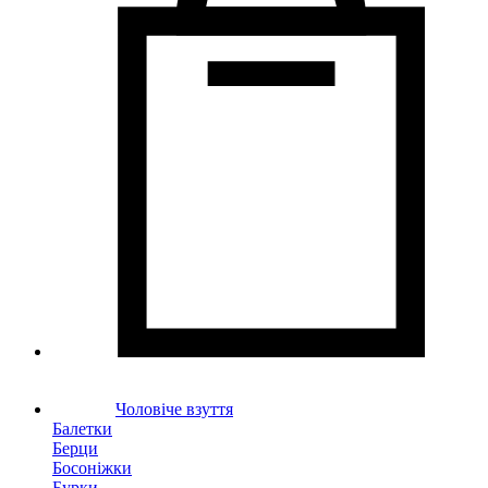
Чоловіче взуття
Балетки
Берци
Босоніжки
Бурки