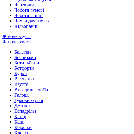
Черевики
Чоботи гумові
Чоботи з піни
Чохли для взуття
Шльопанці
Жіноче взуття
Жіноче взуття
Балетки
Босоніжки
Ботильйони
Ботфорти
Бурки
В'єтнамки
Взуття
Вкладиш в чобіт
Галоші
Гумове взуття
Дутики
Еспадрільї
Капці
Кеди
Коралки
Крокси