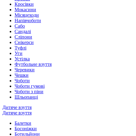
Кросівки
Мокасини
Місяцеходи
Напівчоботи
Сабо
Сандалі
Сліпони
Снікерси
Туфлі
Уги
Устілка
Футбольне взуття
Черевики
Чешки
Чоботи
Чоботи гумові
Чоботи з піни
Шльопанці
Дитяче взуття
Дитяче взуття
Балетки
Босоніжки
Ботильйони