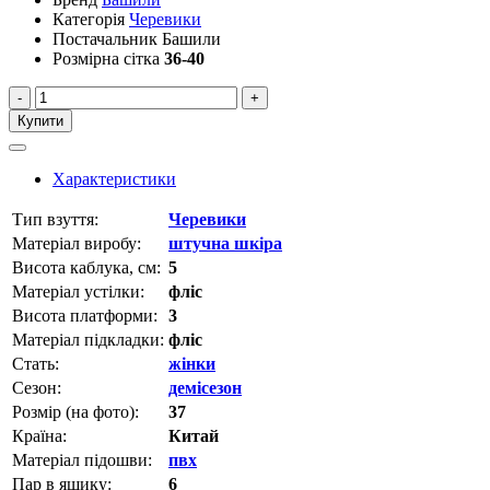
Категорія
Черевики
Постачальник
Башили
Розмірна сітка
36-40
-
+
Купити
Характеристики
Тип взуття:
Черевики
Матеріал виробу:
штучна шкіра
Висота каблука, см:
5
Матеріал устілки:
фліс
Висота платформи:
3
Матеріал підкладки:
фліс
Стать:
жінки
Сезон:
демісезон
Розмір (на фото):
37
Країна:
Китай
Матеріал підошви:
пвх
Пар в ящику:
6