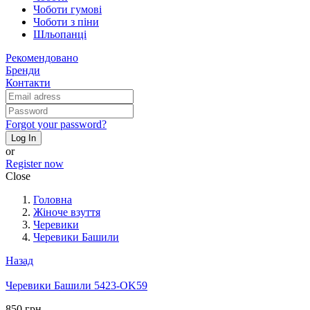
Чоботи гумові
Чоботи з піни
Шльопанці
Рекомендовано
Бренди
Контакти
Forgot your password?
Log In
or
Register now
Close
Головна
Жіноче взуття
Черевики
Черевики Башили
Назад
Черевики Башили 5423-OK59
850 грн.