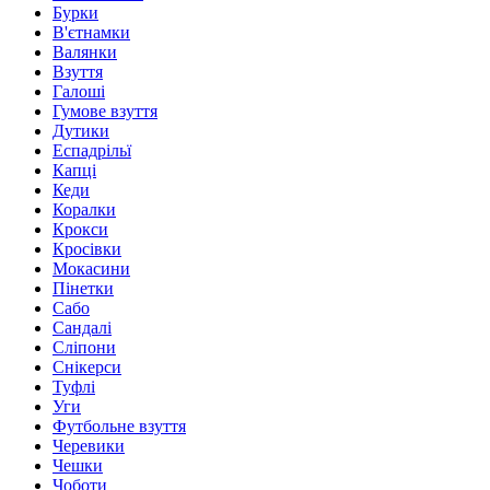
Бурки
В'єтнамки
Валянки
Взуття
Галоші
Гумове взуття
Дутики
Еспадрільї
Капці
Кеди
Коралки
Крокси
Кросівки
Мокасини
Пінетки
Сабо
Сандалі
Сліпони
Снікерси
Туфлі
Уги
Футбольне взуття
Черевики
Чешки
Чоботи