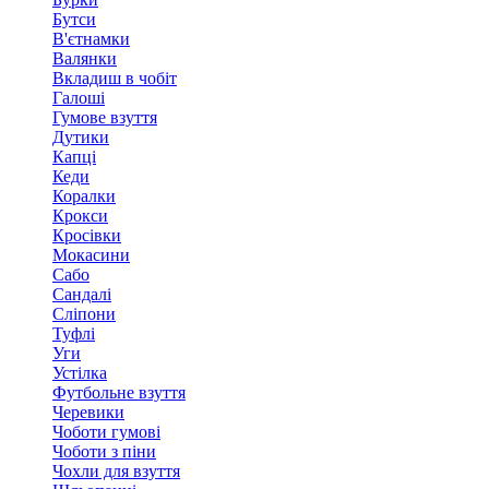
Бутси
В'єтнамки
Валянки
Вкладиш в чобіт
Галоші
Гумове взуття
Дутики
Капці
Кеди
Коралки
Крокси
Кросівки
Мокасини
Сабо
Сандалі
Сліпони
Туфлі
Уги
Устілка
Футбольне взуття
Черевики
Чоботи гумові
Чоботи з піни
Чохли для взуття