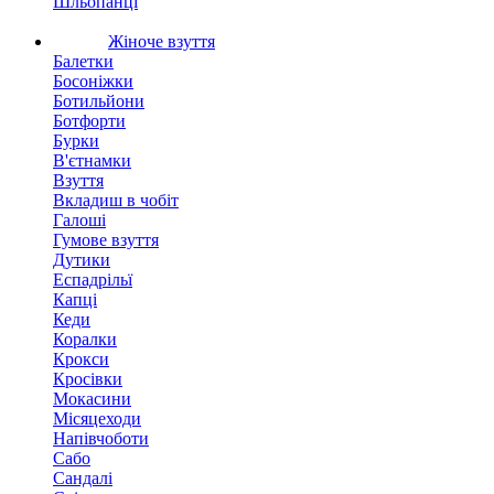
Шльопанці
Жіноче взуття
Балетки
Босоніжки
Ботильйони
Ботфорти
Бурки
В'єтнамки
Взуття
Вкладиш в чобіт
Галоші
Гумове взуття
Дутики
Еспадрільї
Капці
Кеди
Коралки
Крокси
Кросівки
Мокасини
Місяцеходи
Напівчоботи
Сабо
Сандалі