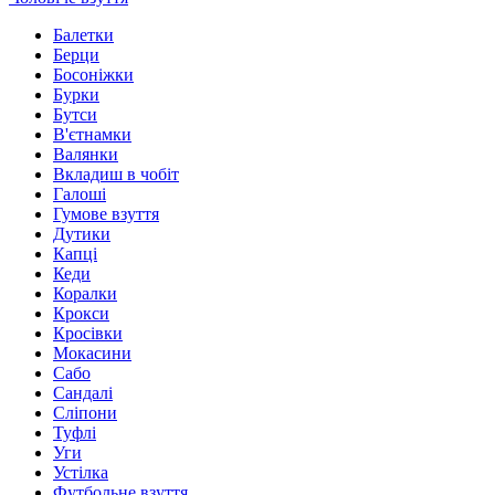
Балетки
Берци
Босоніжки
Бурки
Бутси
В'єтнамки
Валянки
Вкладиш в чобіт
Галоші
Гумове взуття
Дутики
Капці
Кеди
Коралки
Крокси
Кросівки
Мокасини
Сабо
Сандалі
Сліпони
Туфлі
Уги
Устілка
Футбольне взуття