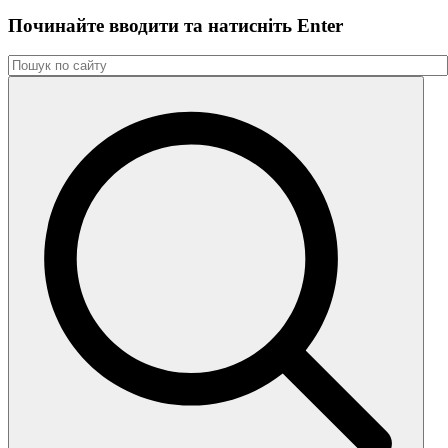
Починайте вводити та натиснiть Enter