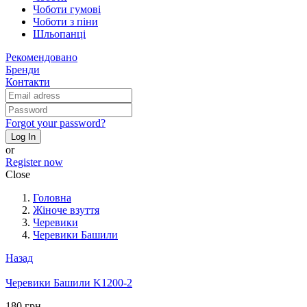
Чоботи гумові
Чоботи з піни
Шльопанці
Рекомендовано
Бренди
Контакти
Forgot your password?
Log In
or
Register now
Close
Головна
Жіноче взуття
Черевики
Черевики Башили
Назад
Черевики Башили K1200-2
180 грн.