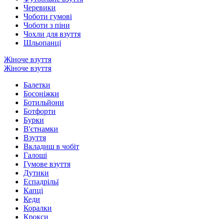
Черевики
Чоботи гумові
Чоботи з піни
Чохли для взуття
Шльопанці
Жіноче взуття
Жіноче взуття
Балетки
Босоніжки
Ботильйони
Ботфорти
Бурки
В'єтнамки
Взуття
Вкладиш в чобіт
Галоші
Гумове взуття
Дутики
Еспадрільї
Капці
Кеди
Коралки
Крокси