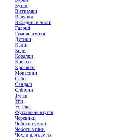
Бутси
В'єтнамки
Валянки
Вкладиш в чобіт
Галоші
Гумове взуття
Дутики
Капці
Кеди
Коралки
Крокси
Кросівки
Мокасини
Сабо
Сандалі
Сліпони
Туфлі
Уги
Устілка
Футбольне взуття
Черевики
Чоботи гумові
Чоботи з піни
Чохли для взуття