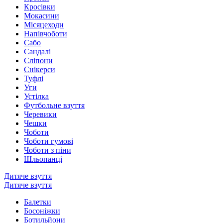
Кросівки
Мокасини
Місяцеходи
Напівчоботи
Сабо
Сандалі
Сліпони
Снікерси
Туфлі
Уги
Устілка
Футбольне взуття
Черевики
Чешки
Чоботи
Чоботи гумові
Чоботи з піни
Шльопанці
Дитяче взуття
Дитяче взуття
Балетки
Босоніжки
Ботильйони