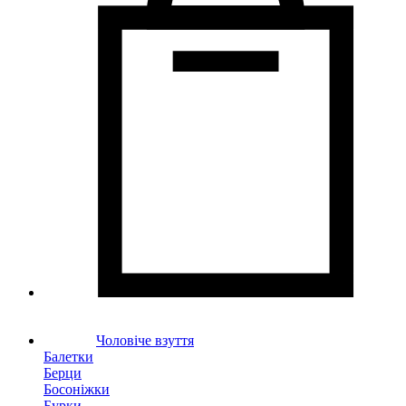
Чоловіче взуття
Балетки
Берци
Босоніжки
Бурки