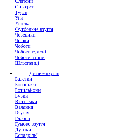
Сліпони
Снікерси
Туфлі
Уги
Устілка
Футбольне взуття
Черевики
Чешки
Чоботи
Чоботи гумові
Чоботи з піни
Шльопанці
Дитяче взуття
Балетки
Босоніжки
Ботильйони
Бурки
В'єтнамки
Валянки
Взуття
Галоші
Гумове взуття
Дутики
Еспадрільї