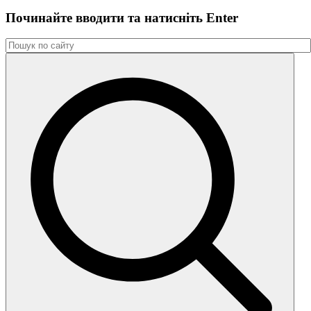
Починайте вводити та натиснiть Enter