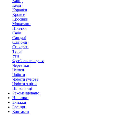
Капці
Кеди
Коралки
Крокси
Кросівки
Мокасини
Пінетки
Сабо
Сандалі
Сліпони
Снікерси
Туфлі
Уги
Футбольне взуття
Черевики
Чешки
Чоботи
Чоботи гумові
Чоботи з піни
Шльопанці
Рекомендовано
Новинки
Знижки
Бренди
Контакти