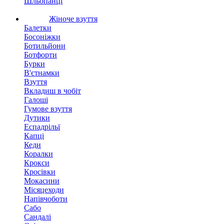
Шльопанці
Жіноче взуття
Балетки
Босоніжки
Ботильйони
Ботфорти
Бурки
В'єтнамки
Взуття
Вкладиш в чобіт
Галоші
Гумове взуття
Дутики
Еспадрільї
Капці
Кеди
Коралки
Крокси
Кросівки
Мокасини
Місяцеходи
Напівчоботи
Сабо
Сандалі