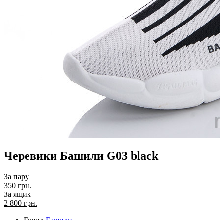
Черевики Башили G03 black
За пару
350 грн.
За ящик
2 800
грн.
Бренд
Башили