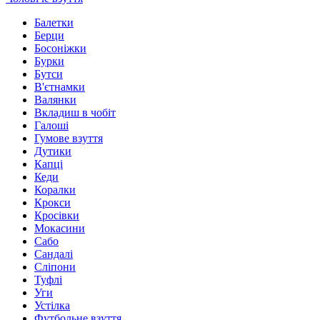
Балетки
Берци
Босоніжки
Бурки
Бутси
В'єтнамки
Валянки
Вкладиш в чобіт
Галоші
Гумове взуття
Дутики
Капці
Кеди
Коралки
Крокси
Кросівки
Мокасини
Сабо
Сандалі
Сліпони
Туфлі
Уги
Устілка
Футбольне взуття