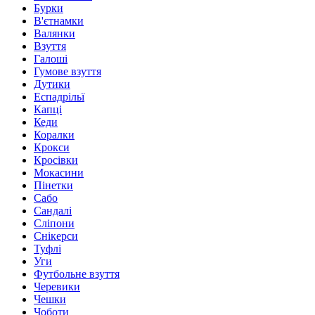
Бурки
В'єтнамки
Валянки
Взуття
Галоші
Гумове взуття
Дутики
Еспадрільї
Капці
Кеди
Коралки
Крокси
Кросівки
Мокасини
Пінетки
Сабо
Сандалі
Сліпони
Снікерси
Туфлі
Уги
Футбольне взуття
Черевики
Чешки
Чоботи