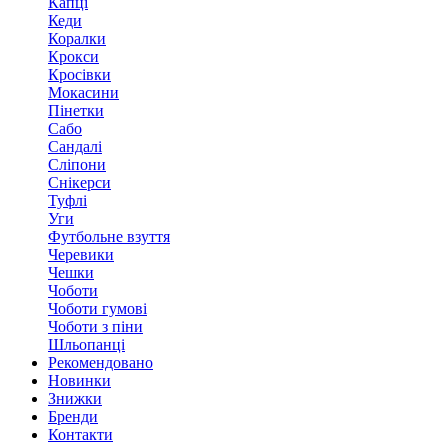
Капці
Кеди
Коралки
Крокси
Кросівки
Мокасини
Пінетки
Сабо
Сандалі
Сліпони
Снікерси
Туфлі
Уги
Футбольне взуття
Черевики
Чешки
Чоботи
Чоботи гумові
Чоботи з піни
Шльопанці
Рекомендовано
Новинки
Знижки
Бренди
Контакти