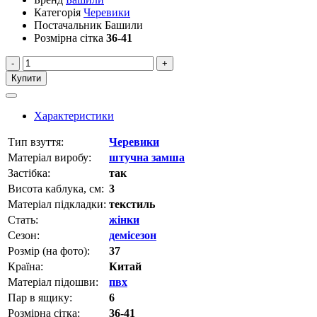
Категорія
Черевики
Постачальник
Башили
Розмірна сітка
36-41
-
+
Купити
Характеристики
Тип взуття:
Черевики
Матеріал виробу:
штучна замша
Застібка:
так
Висота каблука, см:
3
Матеріал підкладки:
текстиль
Стать:
жінки
Сезон:
демісезон
Розмір (на фото):
37
Країна:
Китай
Матеріал підошви:
пвх
Пар в ящику:
6
Розмірна сітка:
36-41