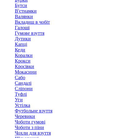
Бутси
В'єтнамки
Валянки
Вкладиш в чобіт
Галоші
Гумове взуття
Дутики
Капці
Кеди
Коралки
Крокси
Кросівки
Мокасини
Сабо
Сандалі
Сліпони
Туфлі
Уги
Устілка
Футбольне взуття
Черевики
Чоботи гумові
Чоботи з піни
Чохли для взуття