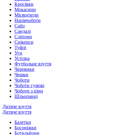
Кросівки
Мокасини
Місяцеходи
Напівчоботи
Сабо
Сандалі
Сліпони
Снікерси
Туфлі
Уги
Устілка
Футбольне взуття
Черевики
Чешки
Чоботи
Чоботи гумові
Чоботи з піни
Шльопанці
Дитяче взуття
Дитяче взуття
Балетки
Босоніжки
Ботильйони