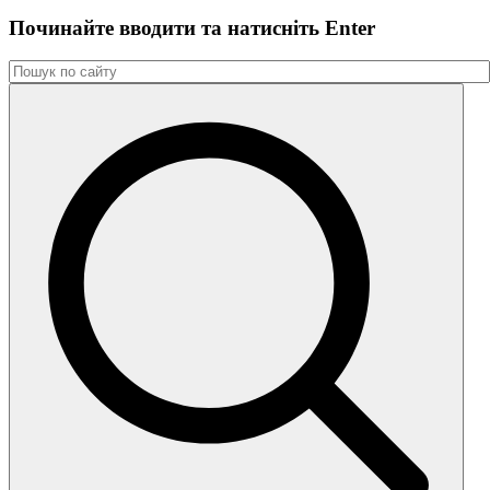
Починайте вводити та натиснiть Enter