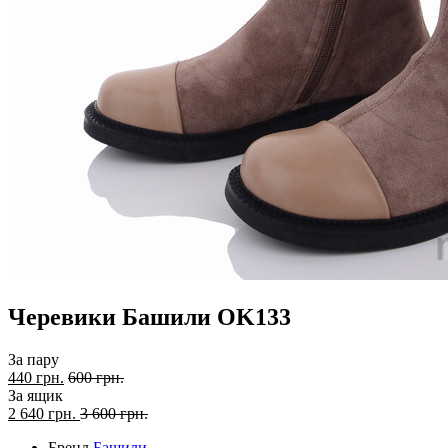
Черевики Башили OK133
За пару
440 грн.
600 грн.
За ящик
2 640
грн.
3 600 грн.
Бренд
Башили