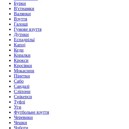
Бурки
В'єтнамки
Валянки
Взуття
Галоші
Гумове взуття
Дутики
Еспадрільї
Капці
Кеди
Коралки
Крокси
Кросівки
Мокасини
Пінетки
Сабо
Сандалі
Сліпони
Снікерси
Туфлі
Уги
Футбольне взуття
Черевики
Чешки
Чоботи