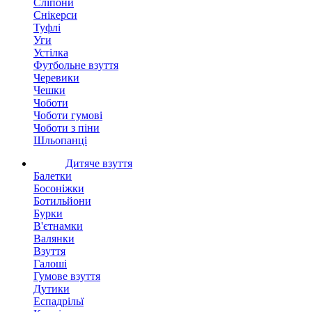
Сліпони
Снікерси
Туфлі
Уги
Устілка
Футбольне взуття
Черевики
Чешки
Чоботи
Чоботи гумові
Чоботи з піни
Шльопанці
Дитяче взуття
Балетки
Босоніжки
Ботильйони
Бурки
В'єтнамки
Валянки
Взуття
Галоші
Гумове взуття
Дутики
Еспадрільї