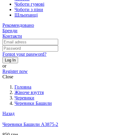
Чоботи гумові
Чоботи з піни
Шльопанці
Рекомендовано
Бренди
Контакти
Forgot your password?
Log In
or
Register now
Close
Головна
Жіноче взуття
Черевики
Черевики Башили
Назад
Черевики Башили A3875-2
850 грн.