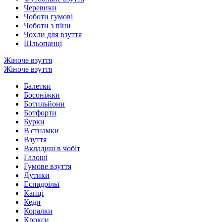
Черевики
Чоботи гумові
Чоботи з піни
Чохли для взуття
Шльопанці
Жіноче взуття
Жіноче взуття
Балетки
Босоніжки
Ботильйони
Ботфорти
Бурки
В'єтнамки
Взуття
Вкладиш в чобіт
Галоші
Гумове взуття
Дутики
Еспадрільї
Капці
Кеди
Коралки
Крокси