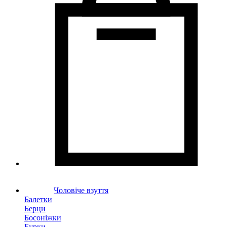
Чоловіче взуття
Балетки
Берци
Босоніжки
Бурки