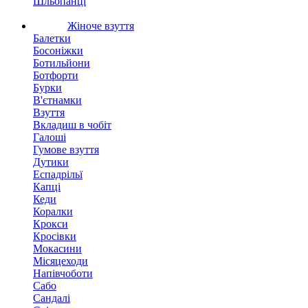
Шльопанці
Жіноче взуття
Балетки
Босоніжки
Ботильйони
Ботфорти
Бурки
В'єтнамки
Взуття
Вкладиш в чобіт
Галоші
Гумове взуття
Дутики
Еспадрільї
Капці
Кеди
Коралки
Крокси
Кросівки
Мокасини
Місяцеходи
Напівчоботи
Сабо
Сандалі