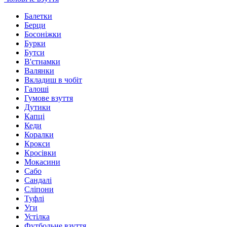
Балетки
Берци
Босоніжки
Бурки
Бутси
В'єтнамки
Валянки
Вкладиш в чобіт
Галоші
Гумове взуття
Дутики
Капці
Кеди
Коралки
Крокси
Кросівки
Мокасини
Сабо
Сандалі
Сліпони
Туфлі
Уги
Устілка
Футбольне взуття