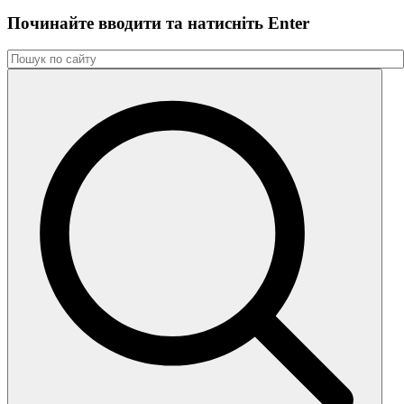
Починайте вводити та натиснiть Enter