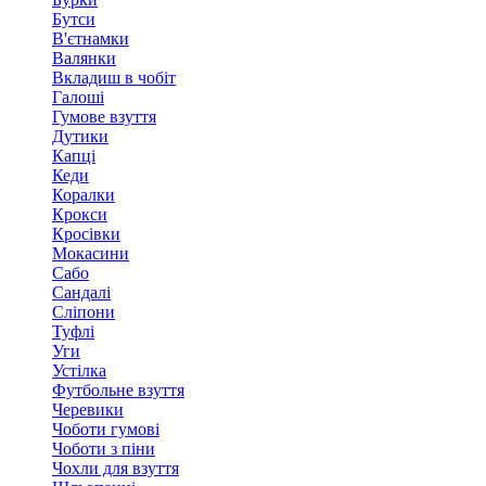
Бутси
В'єтнамки
Валянки
Вкладиш в чобіт
Галоші
Гумове взуття
Дутики
Капці
Кеди
Коралки
Крокси
Кросівки
Мокасини
Сабо
Сандалі
Сліпони
Туфлі
Уги
Устілка
Футбольне взуття
Черевики
Чоботи гумові
Чоботи з піни
Чохли для взуття