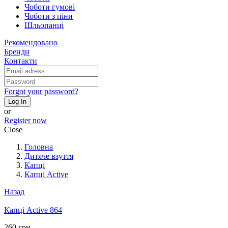
Чоботи гумові
Чоботи з піни
Шльопанці
Рекомендовано
Бренди
Контакти
Forgot your password?
Log In
or
Register now
Close
Головна
Дитяче взуття
Капці
Капці Active
Назад
Капці Active 864
260 грн.