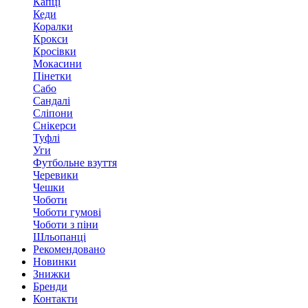
Капці
Кеди
Коралки
Крокси
Кросівки
Мокасини
Пінетки
Сабо
Сандалі
Сліпони
Снікерси
Туфлі
Уги
Футбольне взуття
Черевики
Чешки
Чоботи
Чоботи гумові
Чоботи з піни
Шльопанці
Рекомендовано
Новинки
Знижки
Бренди
Контакти