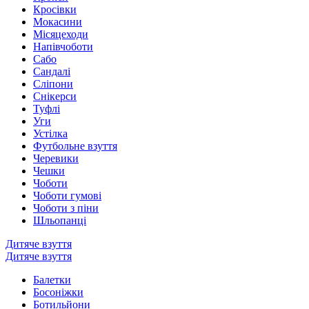
Кросівки
Мокасини
Місяцеходи
Напівчоботи
Сабо
Сандалі
Сліпони
Снікерси
Туфлі
Уги
Устілка
Футбольне взуття
Черевики
Чешки
Чоботи
Чоботи гумові
Чоботи з піни
Шльопанці
Дитяче взуття
Дитяче взуття
Балетки
Босоніжки
Ботильйони