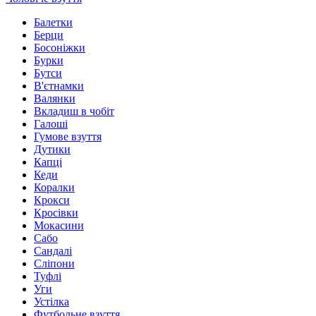
Балетки
Берци
Босоніжки
Бурки
Бутси
В'єтнамки
Валянки
Вкладиш в чобіт
Галоші
Гумове взуття
Дутики
Капці
Кеди
Коралки
Крокси
Кросівки
Мокасини
Сабо
Сандалі
Сліпони
Туфлі
Уги
Устілка
Футбольне взуття