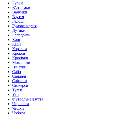
Бурки
В'єтнамки
Валянки
Взуття
Галоші
Гумове взуття
Дутики
Еспадрільї
Капці
Кеди
Коралки
Крокси
Кросівки
Мокасини
Пінетки
Сабо
Сандалі
Сліпони
Снікерси
Туфлі
Уги
Футбольне взуття
Черевики
Чешки
Чоботи