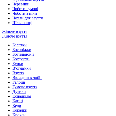
Черевики
Чоботи гумові
Чоботи з піни
Чохли для взуття
Шльопанці
Жіноче взуття
Жіноче взуття
Балетки
Босоніжки
Ботильйони
Ботфорти
Бурки
В'єтнамки
Взуття
Вкладиш в чобіт
Галоші
Гумове взуття
Дутики
Еспадрільї
Капці
Кеди
Коралки
Крокси