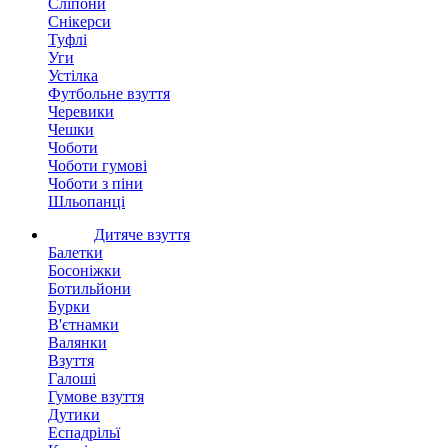
Сліпони
Снікерси
Туфлі
Уги
Устілка
Футбольне взуття
Черевики
Чешки
Чоботи
Чоботи гумові
Чоботи з піни
Шльопанці
Дитяче взуття
Балетки
Босоніжки
Ботильйони
Бурки
В'єтнамки
Валянки
Взуття
Галоші
Гумове взуття
Дутики
Еспадрільї