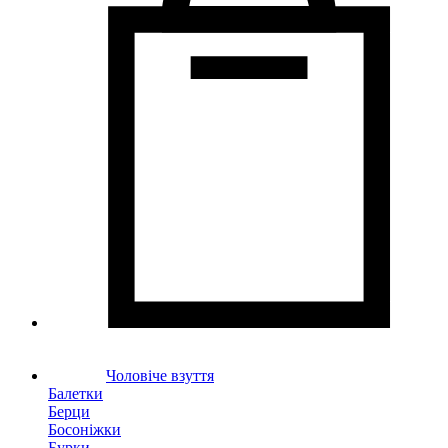
Чоловіче взуття
Балетки
Берци
Босоніжки
Бурки