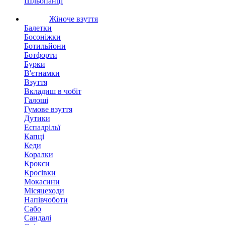
Шльопанці
Жіноче взуття
Балетки
Босоніжки
Ботильйони
Ботфорти
Бурки
В'єтнамки
Взуття
Вкладиш в чобіт
Галоші
Гумове взуття
Дутики
Еспадрільї
Капці
Кеди
Коралки
Крокси
Кросівки
Мокасини
Місяцеходи
Напівчоботи
Сабо
Сандалі