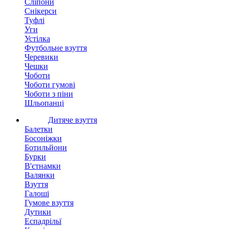
Сліпони
Снікерси
Туфлі
Уги
Устілка
Футбольне взуття
Черевики
Чешки
Чоботи
Чоботи гумові
Чоботи з піни
Шльопанці
Дитяче взуття
Балетки
Босоніжки
Ботильйони
Бурки
В'єтнамки
Валянки
Взуття
Галоші
Гумове взуття
Дутики
Еспадрільї