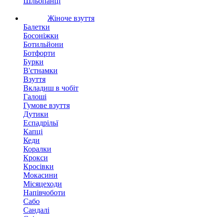
Шльопанці
Жіноче взуття
Балетки
Босоніжки
Ботильйони
Ботфорти
Бурки
В'єтнамки
Взуття
Вкладиш в чобіт
Галоші
Гумове взуття
Дутики
Еспадрільї
Капці
Кеди
Коралки
Крокси
Кросівки
Мокасини
Місяцеходи
Напівчоботи
Сабо
Сандалі