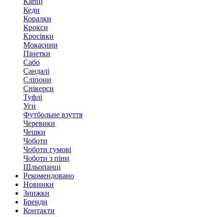
Капці
Кеди
Коралки
Крокси
Кросівки
Мокасини
Пінетки
Сабо
Сандалі
Сліпони
Снікерси
Туфлі
Уги
Футбольне взуття
Черевики
Чешки
Чоботи
Чоботи гумові
Чоботи з піни
Шльопанці
Рекомендовано
Новинки
Знижки
Бренди
Контакти