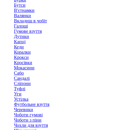
Бутси
В'єтнамки
Валянки
Вкладиш в чобіт
Галоші
Гумове взуття
Дутики
Капці
Кеди
Коралки
Крокси
Кросівки
Мокасини
Сабо
Сандалі
Сліпони
Туфлі
Уги
Устілка
Футбольне взуття
Черевики
Чоботи гумові
Чоботи з піни
Чохли для взуття