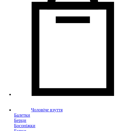
Чоловіче взуття
Балетки
Берци
Босоніжки
Бурки