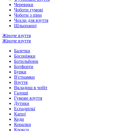
Черевики
Чоботи гумові
Чоботи з піни
Чохли для взуття
Шльопанці
Жіноче взуття
Жіноче взуття
Балетки
Босоніжки
Ботильйони
Ботфорти
Бурки
В'єтнамки
Взуття
Вкладиш в чобіт
Галоші
Гумове взуття
Дутики
Еспадрільї
Капці
Кеди
Коралки
Крокси