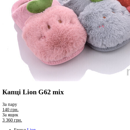
Капці Lion G62 mix
За пару
140 грн.
За ящик
3 360
грн.
Бренд
Lion