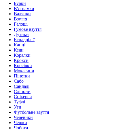
Бурки
В'єтнамки
Валянки
Взуття
Галоші
Гумове взуття
Дутики
Еспадрільї
Капці
Кеди
Коралки
Крокси
Кросівки
Мокасини
Пінетки
Сабо
Сандалі
Сліпони
Снікерси
Туфлі
Уги
Футбольне взуття
Черевики
Чешки
Чоботи