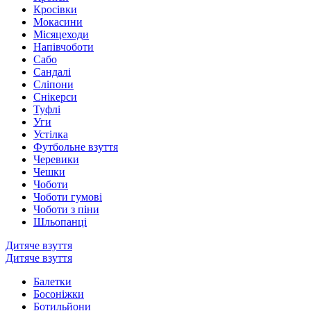
Кросівки
Мокасини
Місяцеходи
Напівчоботи
Сабо
Сандалі
Сліпони
Снікерси
Туфлі
Уги
Устілка
Футбольне взуття
Черевики
Чешки
Чоботи
Чоботи гумові
Чоботи з піни
Шльопанці
Дитяче взуття
Дитяче взуття
Балетки
Босоніжки
Ботильйони