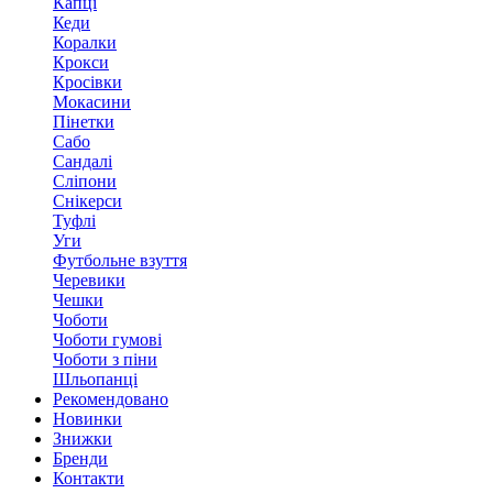
Капці
Кеди
Коралки
Крокси
Кросівки
Мокасини
Пінетки
Сабо
Сандалі
Сліпони
Снікерси
Туфлі
Уги
Футбольне взуття
Черевики
Чешки
Чоботи
Чоботи гумові
Чоботи з піни
Шльопанці
Рекомендовано
Новинки
Знижки
Бренди
Контакти