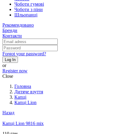
Чоботи гумові
Чоботи з піни
Шльопанці
Рекомендовано
Бренди
Контакти
Forgot your password?
Log In
or
Register now
Close
Головна
Дитяче взуття
Капці
Капці Lion
Назад
Капці Lion 9816 mix
110 грн.