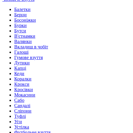
Балетки
Берци
Босоніжки
Бурки
Бутси
В'єтнамки
Валянки
Вкладиш в чобіт
Галоші
Гумове взуття
Дутики
Капці
Кеди
Коралки
Крокси
Кросівки
Мокасини
Сабо
Сандалі
Сліпони
Туфлі
Уги
Устілка
Футбольне взуття