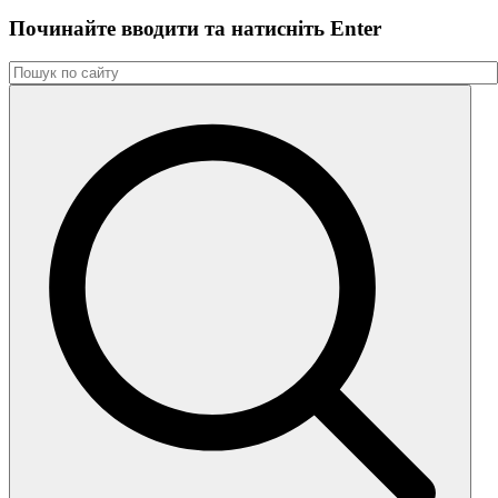
Починайте вводити та натиснiть Enter