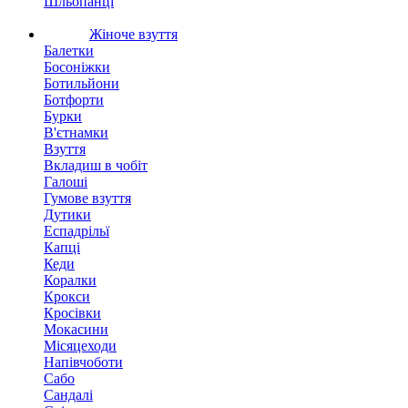
Шльопанці
Жіноче взуття
Балетки
Босоніжки
Ботильйони
Ботфорти
Бурки
В'єтнамки
Взуття
Вкладиш в чобіт
Галоші
Гумове взуття
Дутики
Еспадрільї
Капці
Кеди
Коралки
Крокси
Кросівки
Мокасини
Місяцеходи
Напівчоботи
Сабо
Сандалі