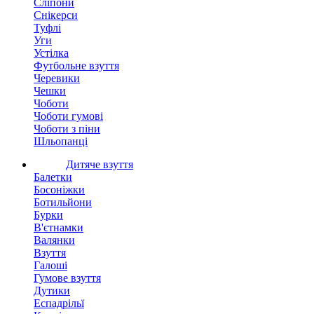
Сліпони
Снікерси
Туфлі
Уги
Устілка
Футбольне взуття
Черевики
Чешки
Чоботи
Чоботи гумові
Чоботи з піни
Шльопанці
Дитяче взуття
Балетки
Босоніжки
Ботильйони
Бурки
В'єтнамки
Валянки
Взуття
Галоші
Гумове взуття
Дутики
Еспадрільї