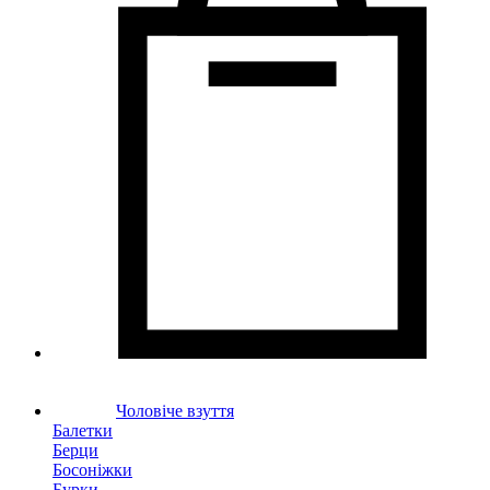
Чоловіче взуття
Балетки
Берци
Босоніжки
Бурки