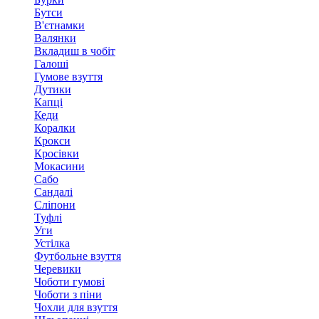
Бутси
В'єтнамки
Валянки
Вкладиш в чобіт
Галоші
Гумове взуття
Дутики
Капці
Кеди
Коралки
Крокси
Кросівки
Мокасини
Сабо
Сандалі
Сліпони
Туфлі
Уги
Устілка
Футбольне взуття
Черевики
Чоботи гумові
Чоботи з піни
Чохли для взуття