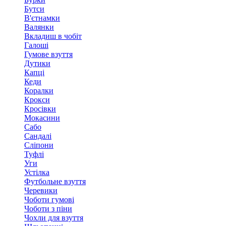
Бутси
В'єтнамки
Валянки
Вкладиш в чобіт
Галоші
Гумове взуття
Дутики
Капці
Кеди
Коралки
Крокси
Кросівки
Мокасини
Сабо
Сандалі
Сліпони
Туфлі
Уги
Устілка
Футбольне взуття
Черевики
Чоботи гумові
Чоботи з піни
Чохли для взуття