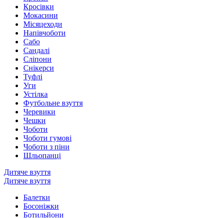
Кросівки
Мокасини
Місяцеходи
Напівчоботи
Сабо
Сандалі
Сліпони
Снікерси
Туфлі
Уги
Устілка
Футбольне взуття
Черевики
Чешки
Чоботи
Чоботи гумові
Чоботи з піни
Шльопанці
Дитяче взуття
Дитяче взуття
Балетки
Босоніжки
Ботильйони