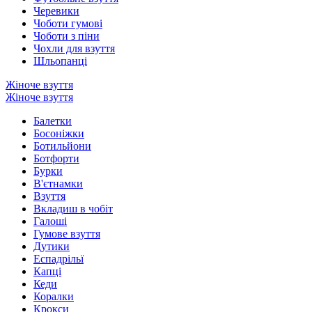
Черевики
Чоботи гумові
Чоботи з піни
Чохли для взуття
Шльопанці
Жіноче взуття
Жіноче взуття
Балетки
Босоніжки
Ботильйони
Ботфорти
Бурки
В'єтнамки
Взуття
Вкладиш в чобіт
Галоші
Гумове взуття
Дутики
Еспадрільї
Капці
Кеди
Коралки
Крокси