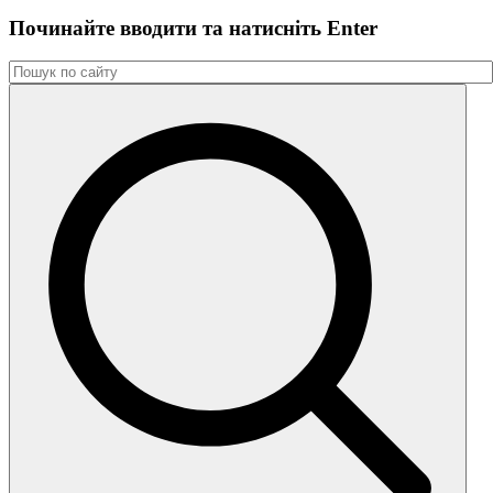
Починайте вводити та натиснiть Enter