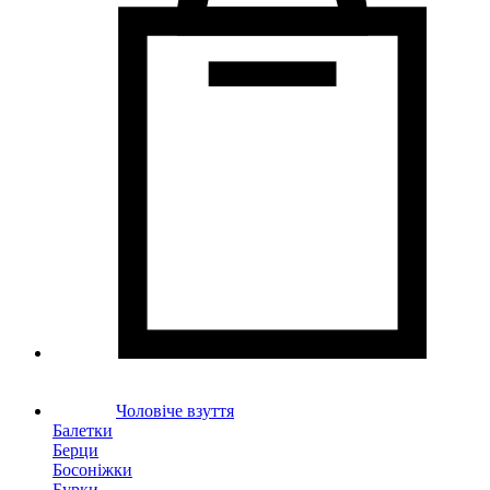
Чоловіче взуття
Балетки
Берци
Босоніжки
Бурки