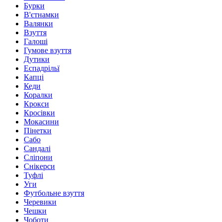
Бурки
В'єтнамки
Валянки
Взуття
Галоші
Гумове взуття
Дутики
Еспадрільї
Капці
Кеди
Коралки
Крокси
Кросівки
Мокасини
Пінетки
Сабо
Сандалі
Сліпони
Снікерси
Туфлі
Уги
Футбольне взуття
Черевики
Чешки
Чоботи