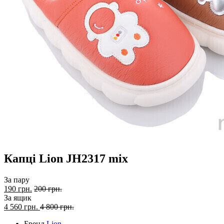
Капці Lion JH2317 mix
За пару
190 грн.
200 грн.
За ящик
4 560
грн.
4 800 грн.
Бренд
Lion