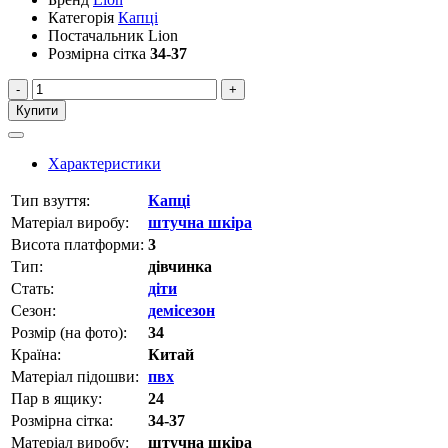
Категорія
Капці
Постачальник
Lion
Розмірна сітка
34-37
-
+
Купити
Характеристики
Тип взуття:
Капці
Матеріал виробу:
штучна шкіра
Висота платформи:
3
Тип:
дівчинка
Стать:
діти
Сезон:
демісезон
Розмір (на фото):
34
Країна:
Китай
Матеріал підошви:
пвх
Пар в ящику:
24
Розмірна сітка:
34-37
Матеріал виробу:
штучна шкіра