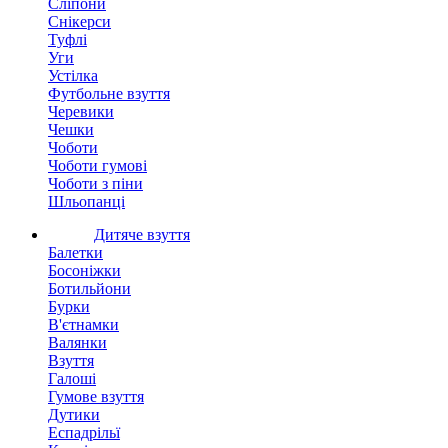
Сліпони
Снікерси
Туфлі
Уги
Устілка
Футбольне взуття
Черевики
Чешки
Чоботи
Чоботи гумові
Чоботи з піни
Шльопанці
Дитяче взуття
Балетки
Босоніжки
Ботильйони
Бурки
В'єтнамки
Валянки
Взуття
Галоші
Гумове взуття
Дутики
Еспадрільї