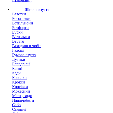
Шльопанці
Жіноче взуття
Балетки
Босоніжки
Ботильйони
Ботфорти
Бурки
В'єтнамки
Взуття
Вкладиш в чобіт
Галоші
Гумове взуття
Дутики
Еспадрільї
Капці
Кеди
Коралки
Крокси
Кросівки
Мокасини
Місяцеходи
Напівчоботи
Сабо
Сандалі