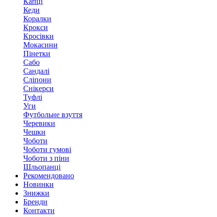
Капці
Кеди
Коралки
Крокси
Кросівки
Мокасини
Пінетки
Сабо
Сандалі
Сліпони
Снікерси
Туфлі
Уги
Футбольне взуття
Черевики
Чешки
Чоботи
Чоботи гумові
Чоботи з піни
Шльопанці
Рекомендовано
Новинки
Знижки
Бренди
Контакти