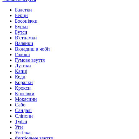
Балетки
Берци
Босоніжки
Бурки
Бутси
В'єтнамки
Валянки
Вкладиш в чобіт
Галоші
Гумове взуття
Дутики
Капці
Кеди
Коралки
Крокси
Кросівки
Мокасини
Сабо
Сандалі
Сліпони
Туфлі
Уги
Устілка
Футбольне взуття