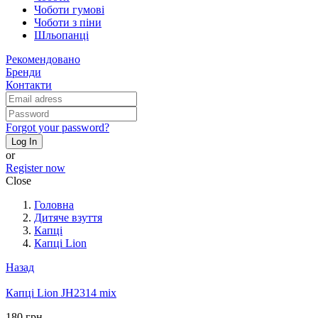
Чоботи гумові
Чоботи з піни
Шльопанці
Рекомендовано
Бренди
Контакти
Forgot your password?
Log In
or
Register now
Close
Головна
Дитяче взуття
Капці
Капці Lion
Назад
Капці Lion JH2314 mix
180 грн.