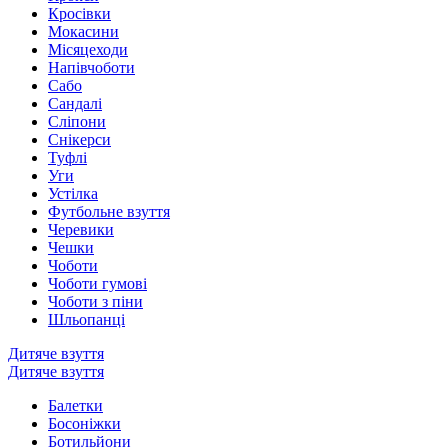
Кросівки
Мокасини
Місяцеходи
Напівчоботи
Сабо
Сандалі
Сліпони
Снікерси
Туфлі
Уги
Устілка
Футбольне взуття
Черевики
Чешки
Чоботи
Чоботи гумові
Чоботи з піни
Шльопанці
Дитяче взуття
Дитяче взуття
Балетки
Босоніжки
Ботильйони