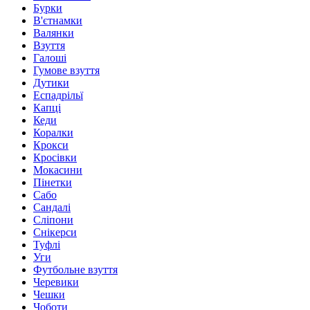
Бурки
В'єтнамки
Валянки
Взуття
Галоші
Гумове взуття
Дутики
Еспадрільї
Капці
Кеди
Коралки
Крокси
Кросівки
Мокасини
Пінетки
Сабо
Сандалі
Сліпони
Снікерси
Туфлі
Уги
Футбольне взуття
Черевики
Чешки
Чоботи