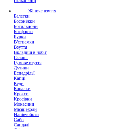
Шльопанці
Жіноче взуття
Балетки
Босоніжки
Ботильйони
Ботфорти
Бурки
В'єтнамки
Взуття
Вкладиш в чобіт
Галоші
Гумове взуття
Дутики
Еспадрільї
Капці
Кеди
Коралки
Крокси
Кросівки
Мокасини
Місяцеходи
Напівчоботи
Сабо
Сандалі