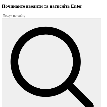
Починайте вводити та натиснiть Enter