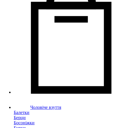
Чоловіче взуття
Балетки
Берци
Босоніжки
Бурки