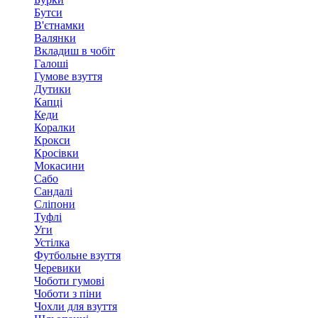
Бутси
В'єтнамки
Валянки
Вкладиш в чобіт
Галоші
Гумове взуття
Дутики
Капці
Кеди
Коралки
Крокси
Кросівки
Мокасини
Сабо
Сандалі
Сліпони
Туфлі
Уги
Устілка
Футбольне взуття
Черевики
Чоботи гумові
Чоботи з піни
Чохли для взуття