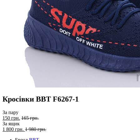
Кросівки BBT F6267-1
За пару
150 грн.
165 грн.
За ящик
1 800
грн.
1 980 грн.
Бренд
BBT