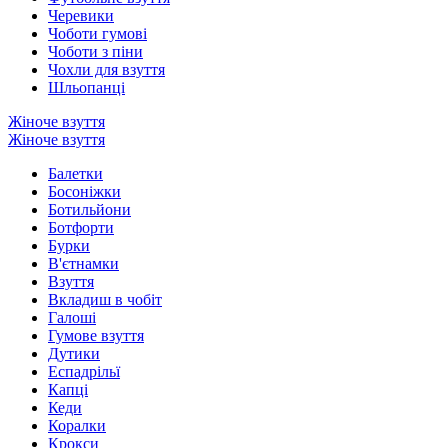
Черевики
Чоботи гумові
Чоботи з піни
Чохли для взуття
Шльопанці
Жіноче взуття
Жіноче взуття
Балетки
Босоніжки
Ботильйони
Ботфорти
Бурки
В'єтнамки
Взуття
Вкладиш в чобіт
Галоші
Гумове взуття
Дутики
Еспадрільї
Капці
Кеди
Коралки
Крокси