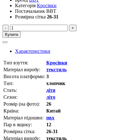
Категорія
Кросівки
Постачальник
BBT
Розмірна сітка
26-31
-
+
Купити
Характеристики
Тип взуття:
Кросівки
Матеріал виробу:
текстиль
Висота платформи:
3
Тип:
хлопчик
Стать:
діти
Сезон:
літо
Розмір (на фото):
26
Країна:
Китай
Матеріал підошви:
пвх
Пар в ящику:
12
Розмірна сітка:
26-31
Матеріал виробу:
текстиль