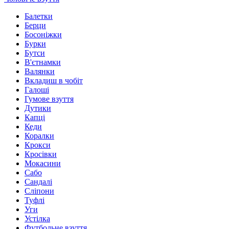
Балетки
Берци
Босоніжки
Бурки
Бутси
В'єтнамки
Валянки
Вкладиш в чобіт
Галоші
Гумове взуття
Дутики
Капці
Кеди
Коралки
Крокси
Кросівки
Мокасини
Сабо
Сандалі
Сліпони
Туфлі
Уги
Устілка
Футбольне взуття