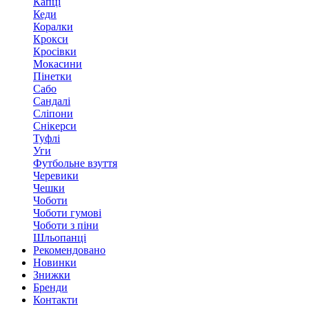
Капці
Кеди
Коралки
Крокси
Кросівки
Мокасини
Пінетки
Сабо
Сандалі
Сліпони
Снікерси
Туфлі
Уги
Футбольне взуття
Черевики
Чешки
Чоботи
Чоботи гумові
Чоботи з піни
Шльопанці
Рекомендовано
Новинки
Знижки
Бренди
Контакти