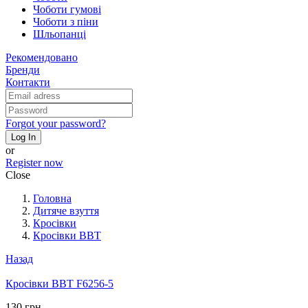
Чоботи гумові
Чоботи з піни
Шльопанці
Рекомендовано
Бренди
Контакти
Forgot your password?
Log In
or
Register now
Close
Головна
Дитяче взуття
Кросівки
Кросівки BBT
Назад
Кросівки BBT F6256-5
130 грн.