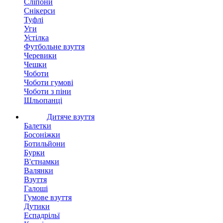
Сліпони
Снікерси
Туфлі
Уги
Устілка
Футбольне взуття
Черевики
Чешки
Чоботи
Чоботи гумові
Чоботи з піни
Шльопанці
Дитяче взуття
Балетки
Босоніжки
Ботильйони
Бурки
В'єтнамки
Валянки
Взуття
Галоші
Гумове взуття
Дутики
Еспадрільї