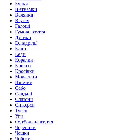
Бурки
В'єтнамки
Валянки
Взуття
Галоші
Гумове взуття
Дутики
Еспадрільї
Капці
Кеди
Коралки
Крокси
Кросівки
Мокасини
Пінетки
Сабо
Сандалі
Сліпони
Снікерси
Туфлі
Уги
Футбольне взуття
Черевики
Чешки
Чоботи