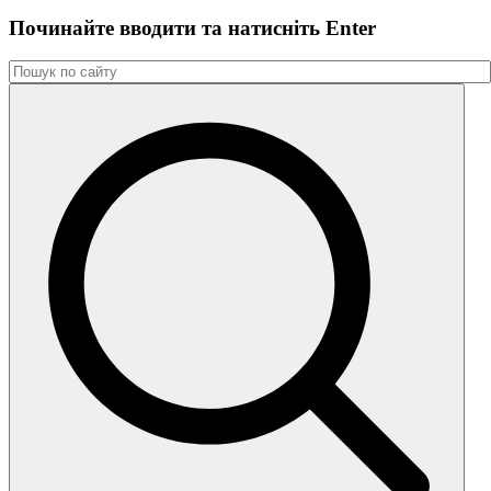
Починайте вводити та натиснiть Enter