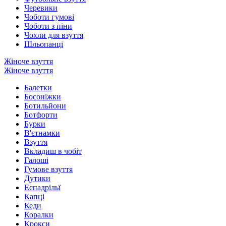
Черевики
Чоботи гумові
Чоботи з піни
Чохли для взуття
Шльопанці
Жіноче взуття
Жіноче взуття
Балетки
Босоніжки
Ботильйони
Ботфорти
Бурки
В'єтнамки
Взуття
Вкладиш в чобіт
Галоші
Гумове взуття
Дутики
Еспадрільї
Капці
Кеди
Коралки
Крокси