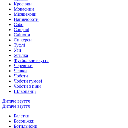
Кросівки
Мокасини
Місяцеходи
Напівчоботи
Сабо
Сандалі
Сліпони
Снікерси
Туфлі
Уги
Устілка
Футбольне взуття
Черевики
Чешки
Чоботи
Чоботи гумові
Чоботи з піни
Шльопанці
Дитяче взуття
Дитяче взуття
Балетки
Босоніжки
Ботильйони