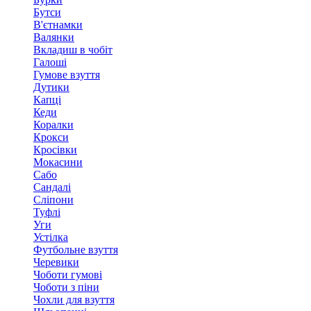
Бутси
В'єтнамки
Валянки
Вкладиш в чобіт
Галоші
Гумове взуття
Дутики
Капці
Кеди
Коралки
Крокси
Кросівки
Мокасини
Сабо
Сандалі
Сліпони
Туфлі
Уги
Устілка
Футбольне взуття
Черевики
Чоботи гумові
Чоботи з піни
Чохли для взуття