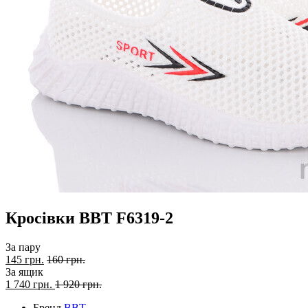
Кросівки BBT F6319-2
За пару
145 грн.
160 грн.
За ящик
1 740
грн.
1 920 грн.
Бренд
BBT