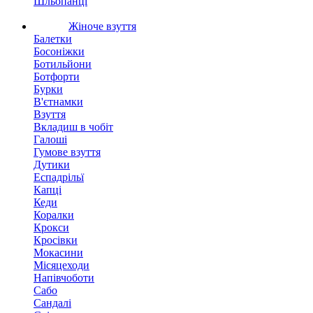
Шльопанці
Жіноче взуття
Балетки
Босоніжки
Ботильйони
Ботфорти
Бурки
В'єтнамки
Взуття
Вкладиш в чобіт
Галоші
Гумове взуття
Дутики
Еспадрільї
Капці
Кеди
Коралки
Крокси
Кросівки
Мокасини
Місяцеходи
Напівчоботи
Сабо
Сандалі