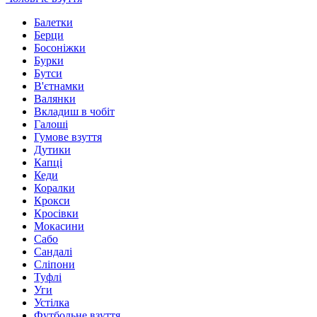
Балетки
Берци
Босоніжки
Бурки
Бутси
В'єтнамки
Валянки
Вкладиш в чобіт
Галоші
Гумове взуття
Дутики
Капці
Кеди
Коралки
Крокси
Кросівки
Мокасини
Сабо
Сандалі
Сліпони
Туфлі
Уги
Устілка
Футбольне взуття