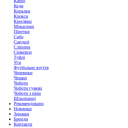
Капці
Кеди
Коралки
Крокси
Кросівки
Мокасини
Пінетки
Сабо
Сандалі
Сліпони
Снікерси
Туфлі
Уги
Футбольне взуття
Черевики
Чешки
Чоботи
Чоботи гумові
Чоботи з піни
Шльопанці
Рекомендовано
Новинки
Знижки
Бренди
Контакти