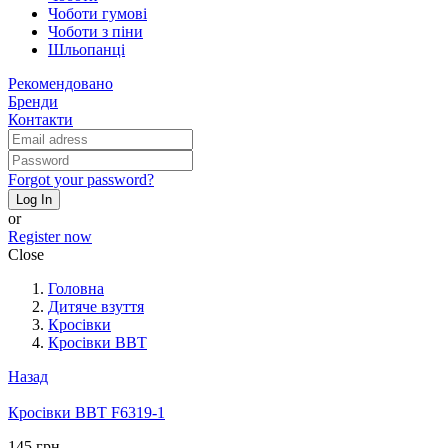
Чоботи гумові
Чоботи з піни
Шльопанці
Рекомендовано
Бренди
Контакти
Forgot your password?
Log In
or
Register now
Close
Головна
Дитяче взуття
Кросівки
Кросівки BBT
Назад
Кросівки BBT F6319-1
145 грн.