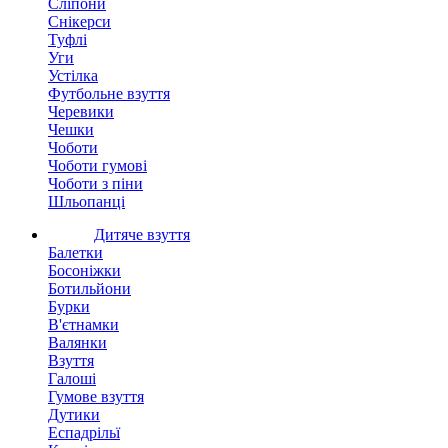
Сліпони
Снікерси
Туфлі
Уги
Устілка
Футбольне взуття
Черевики
Чешки
Чоботи
Чоботи гумові
Чоботи з піни
Шльопанці
Дитяче взуття
Балетки
Босоніжки
Ботильйони
Бурки
В'єтнамки
Валянки
Взуття
Галоші
Гумове взуття
Дутики
Еспадрільї