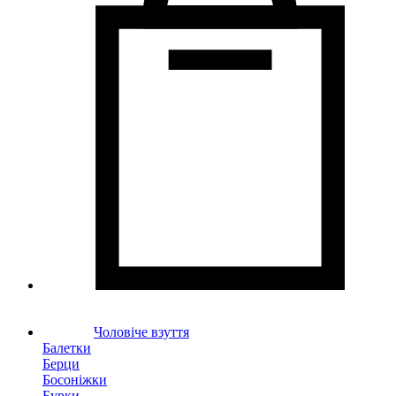
Чоловіче взуття
Балетки
Берци
Босоніжки
Бурки