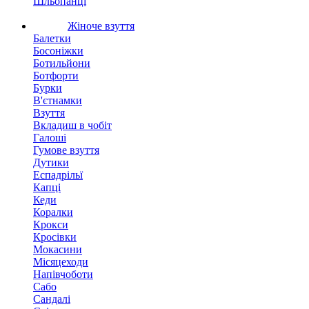
Шльопанці
Жіноче взуття
Балетки
Босоніжки
Ботильйони
Ботфорти
Бурки
В'єтнамки
Взуття
Вкладиш в чобіт
Галоші
Гумове взуття
Дутики
Еспадрільї
Капці
Кеди
Коралки
Крокси
Кросівки
Мокасини
Місяцеходи
Напівчоботи
Сабо
Сандалі