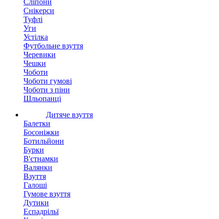
Сліпони
Снікерси
Туфлі
Уги
Устілка
Футбольне взуття
Черевики
Чешки
Чоботи
Чоботи гумові
Чоботи з піни
Шльопанці
Дитяче взуття
Балетки
Босоніжки
Ботильйони
Бурки
В'єтнамки
Валянки
Взуття
Галоші
Гумове взуття
Дутики
Еспадрільї