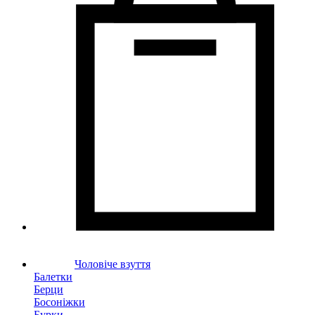
Чоловіче взуття
Балетки
Берци
Босоніжки
Бурки