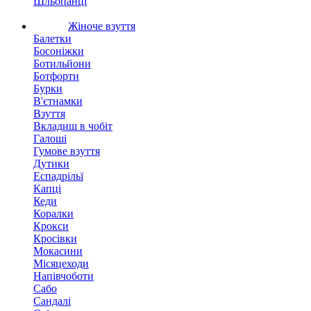
Шльопанці
Жіноче взуття
Балетки
Босоніжки
Ботильйони
Ботфорти
Бурки
В'єтнамки
Взуття
Вкладиш в чобіт
Галоші
Гумове взуття
Дутики
Еспадрільї
Капці
Кеди
Коралки
Крокси
Кросівки
Мокасини
Місяцеходи
Напівчоботи
Сабо
Сандалі