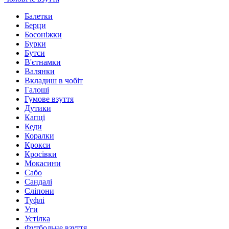
Балетки
Берци
Босоніжки
Бурки
Бутси
В'єтнамки
Валянки
Вкладиш в чобіт
Галоші
Гумове взуття
Дутики
Капці
Кеди
Коралки
Крокси
Кросівки
Мокасини
Сабо
Сандалі
Сліпони
Туфлі
Уги
Устілка
Футбольне взуття