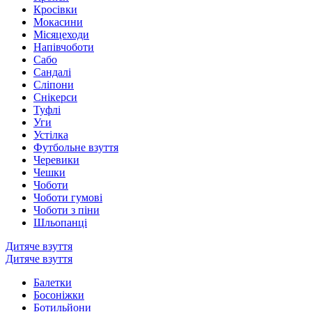
Кросівки
Мокасини
Місяцеходи
Напівчоботи
Сабо
Сандалі
Сліпони
Снікерси
Туфлі
Уги
Устілка
Футбольне взуття
Черевики
Чешки
Чоботи
Чоботи гумові
Чоботи з піни
Шльопанці
Дитяче взуття
Дитяче взуття
Балетки
Босоніжки
Ботильйони