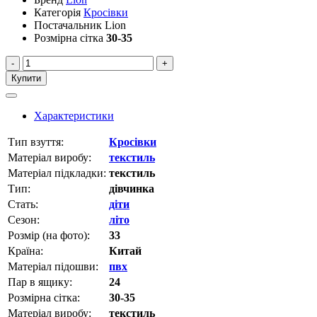
Категорія
Кросівки
Постачальник
Lion
Розмірна сітка
30-35
-
+
Купити
Характеристики
Тип взуття:
Кросівки
Матеріал виробу:
текстиль
Матеріал підкладки:
текстиль
Тип:
дівчинка
Стать:
діти
Сезон:
літо
Розмір (на фото):
33
Країна:
Китай
Матеріал підошви:
пвх
Пар в ящику:
24
Розмірна сітка:
30-35
Матеріал виробу:
текстиль