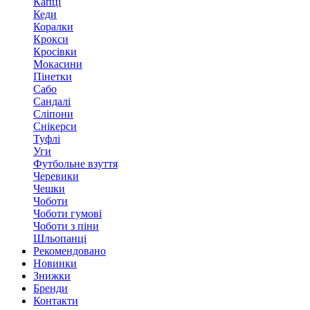
Капці
Кеди
Коралки
Крокси
Кросівки
Мокасини
Пінетки
Сабо
Сандалі
Сліпони
Снікерси
Туфлі
Уги
Футбольне взуття
Черевики
Чешки
Чоботи
Чоботи гумові
Чоботи з піни
Шльопанці
Рекомендовано
Новинки
Знижки
Бренди
Контакти