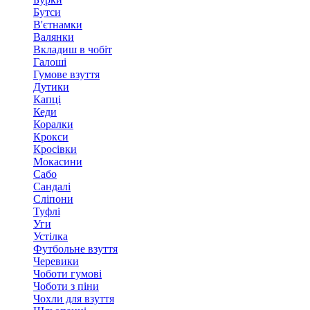
Бутси
В'єтнамки
Валянки
Вкладиш в чобіт
Галоші
Гумове взуття
Дутики
Капці
Кеди
Коралки
Крокси
Кросівки
Мокасини
Сабо
Сандалі
Сліпони
Туфлі
Уги
Устілка
Футбольне взуття
Черевики
Чоботи гумові
Чоботи з піни
Чохли для взуття