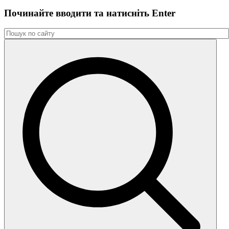
Починайте вводити та натиснiть Enter