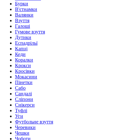
Бурки
В'єтнамки
Валянки
Взуття
Галоші
Гумове взуття
Дутики
Еспадрільї
Капці
Кеди
Коралки
Крокси
Кросівки
Мокасини
Пінетки
Сабо
Сандалі
Сліпони
Снікерси
Туфлі
Уги
Футбольне взуття
Черевики
Чешки
Чоботи