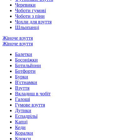
Черевики
Чоботи гумові
Чоботи з піни
Чохли для взуття
Шльопанці
Жіноче взуття
Жіноче взуття
Балетки
Босоніжки
Ботильйони
Ботфорти
Бурки
В'єтнамки
Взуття
Вкладиш в чобіт
Галоші
Гумове взуття
Дутики
Еспадрільї
Капці
Кеди
Коралки
Крокси