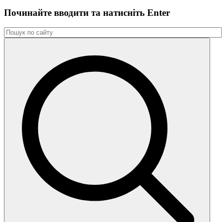
Починайте вводити та натиснiть Enter