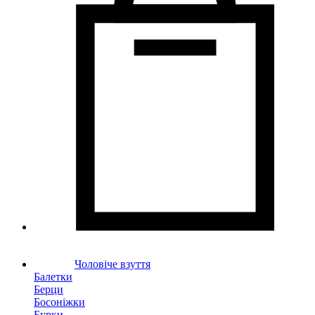
Чоловіче взуття
Балетки
Берци
Босоніжки
Бурки