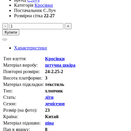
Категорія
Кросівки
Постачальник
С.Луч
Розмірна сітка
22-27
-
+
Купити
Характеристики
Тип взуття:
Кросівки
Матеріал виробу:
штучна шкіра
Повторні розміри:
24-2.25-2
Висота платформи:
3
Матеріал підкладки:
текстиль
Тип:
хлопчик
Стать:
діти
Сезон:
демісезон
Розмір (на фото):
23
Країна:
Китай
Матеріал підошви:
піна
Пар в ящику:
8