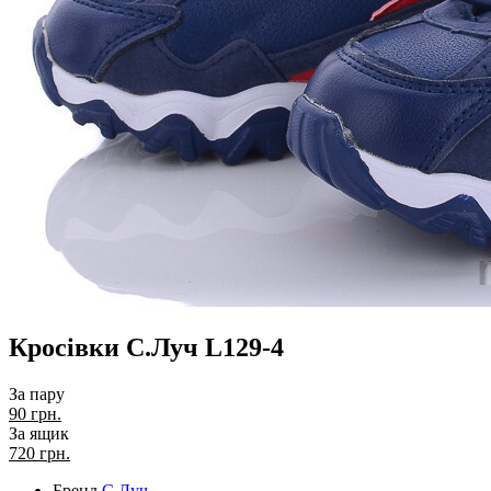
Кросівки С.Луч L129-4
За пару
90 грн.
За ящик
720
грн.
Бренд
С.Луч