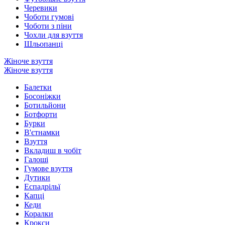
Черевики
Чоботи гумові
Чоботи з піни
Чохли для взуття
Шльопанці
Жіноче взуття
Жіноче взуття
Балетки
Босоніжки
Ботильйони
Ботфорти
Бурки
В'єтнамки
Взуття
Вкладиш в чобіт
Галоші
Гумове взуття
Дутики
Еспадрільї
Капці
Кеди
Коралки
Крокси