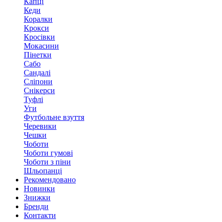
Капці
Кеди
Коралки
Крокси
Кросівки
Мокасини
Пінетки
Сабо
Сандалі
Сліпони
Снікерси
Туфлі
Уги
Футбольне взуття
Черевики
Чешки
Чоботи
Чоботи гумові
Чоботи з піни
Шльопанці
Рекомендовано
Новинки
Знижки
Бренди
Контакти