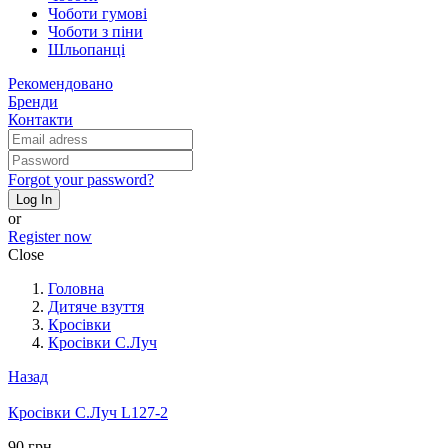
Чоботи гумові
Чоботи з піни
Шльопанці
Рекомендовано
Бренди
Контакти
Forgot your password?
Log In
or
Register now
Close
Головна
Дитяче взуття
Кросівки
Кросівки С.Луч
Назад
Кросівки С.Луч L127-2
90 грн.