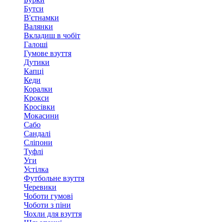
Бутси
В'єтнамки
Валянки
Вкладиш в чобіт
Галоші
Гумове взуття
Дутики
Капці
Кеди
Коралки
Крокси
Кросівки
Мокасини
Сабо
Сандалі
Сліпони
Туфлі
Уги
Устілка
Футбольне взуття
Черевики
Чоботи гумові
Чоботи з піни
Чохли для взуття