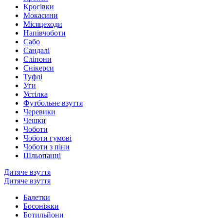
Кросівки
Мокасини
Місяцеходи
Напівчоботи
Сабо
Сандалі
Сліпони
Снікерси
Туфлі
Уги
Устілка
Футбольне взуття
Черевики
Чешки
Чоботи
Чоботи гумові
Чоботи з піни
Шльопанці
Дитяче взуття
Дитяче взуття
Балетки
Босоніжки
Ботильйони