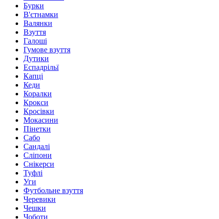
Бурки
В'єтнамки
Валянки
Взуття
Галоші
Гумове взуття
Дутики
Еспадрільї
Капці
Кеди
Коралки
Крокси
Кросівки
Мокасини
Пінетки
Сабо
Сандалі
Сліпони
Снікерси
Туфлі
Уги
Футбольне взуття
Черевики
Чешки
Чоботи