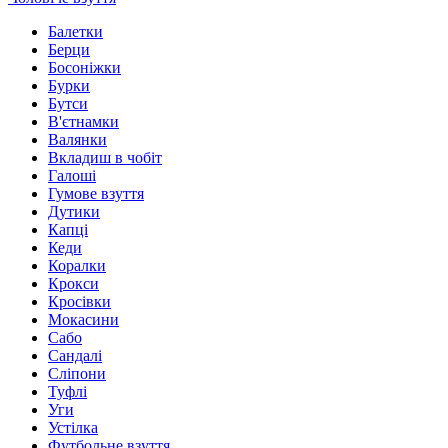
Балетки
Берци
Босоніжки
Бурки
Бутси
В'єтнамки
Валянки
Вкладиш в чобіт
Галоші
Гумове взуття
Дутики
Капці
Кеди
Коралки
Крокси
Кросівки
Мокасини
Сабо
Сандалі
Сліпони
Туфлі
Уги
Устілка
Футбольне взуття