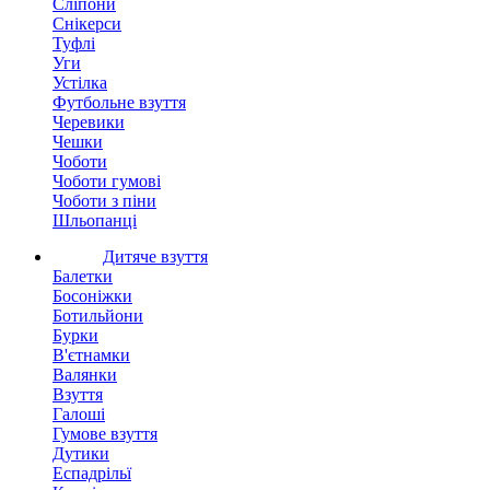
Сліпони
Снікерси
Туфлі
Уги
Устілка
Футбольне взуття
Черевики
Чешки
Чоботи
Чоботи гумові
Чоботи з піни
Шльопанці
Дитяче взуття
Балетки
Босоніжки
Ботильйони
Бурки
В'єтнамки
Валянки
Взуття
Галоші
Гумове взуття
Дутики
Еспадрільї