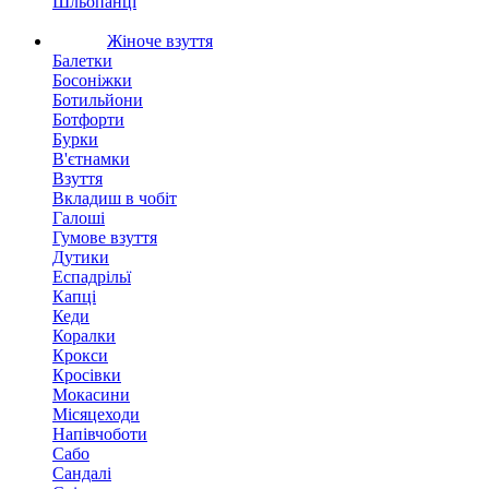
Шльопанці
Жіноче взуття
Балетки
Босоніжки
Ботильйони
Ботфорти
Бурки
В'єтнамки
Взуття
Вкладиш в чобіт
Галоші
Гумове взуття
Дутики
Еспадрільї
Капці
Кеди
Коралки
Крокси
Кросівки
Мокасини
Місяцеходи
Напівчоботи
Сабо
Сандалі