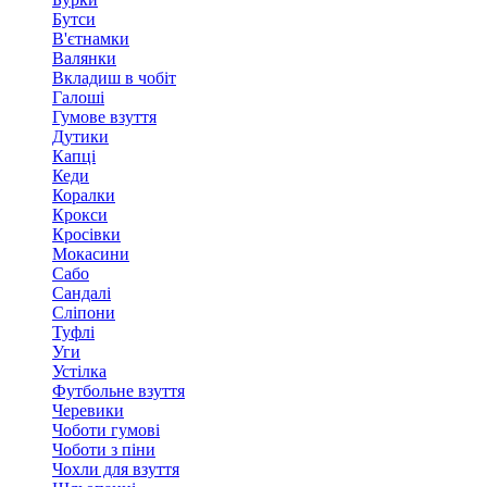
Бутси
В'єтнамки
Валянки
Вкладиш в чобіт
Галоші
Гумове взуття
Дутики
Капці
Кеди
Коралки
Крокси
Кросівки
Мокасини
Сабо
Сандалі
Сліпони
Туфлі
Уги
Устілка
Футбольне взуття
Черевики
Чоботи гумові
Чоботи з піни
Чохли для взуття