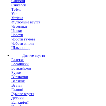
Сліпони
Снікерси
Туфлі
Уги
Устілка
Футбольне взуття
Черевики
Чешки
Чоботи
Чоботи гумові
Чоботи з піни
Шльопанці
Дитяче взуття
Балетки
Босоніжки
Ботильйони
Бурки
В'єтнамки
Валянки
Взуття
Галоші
Гумове взуття
Дутики
Еспадрільї