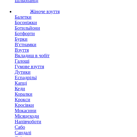
Шльопанці
Жіноче взуття
Балетки
Босоніжки
Ботильйони
Ботфорти
Бурки
В'єтнамки
Взуття
Вкладиш в чобіт
Галоші
Гумове взуття
Дутики
Еспадрільї
Капці
Кеди
Коралки
Крокси
Кросівки
Мокасини
Місяцеходи
Напівчоботи
Сабо
Сандалі