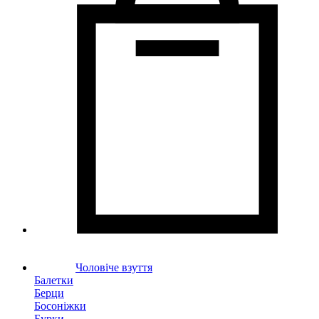
Чоловіче взуття
Балетки
Берци
Босоніжки
Бурки