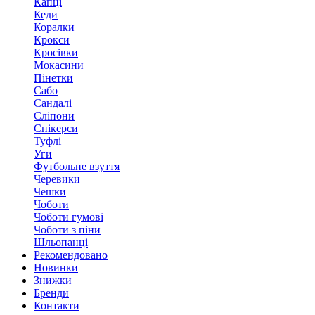
Капці
Кеди
Коралки
Крокси
Кросівки
Мокасини
Пінетки
Сабо
Сандалі
Сліпони
Снікерси
Туфлі
Уги
Футбольне взуття
Черевики
Чешки
Чоботи
Чоботи гумові
Чоботи з піни
Шльопанці
Рекомендовано
Новинки
Знижки
Бренди
Контакти