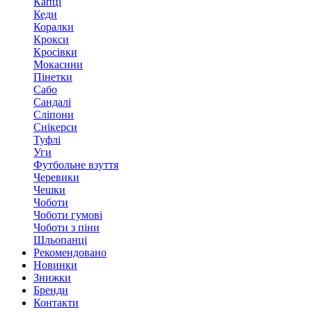
Капці
Кеди
Коралки
Крокси
Кросівки
Мокасини
Пінетки
Сабо
Сандалі
Сліпони
Снікерси
Туфлі
Уги
Футбольне взуття
Черевики
Чешки
Чоботи
Чоботи гумові
Чоботи з піни
Шльопанці
Рекомендовано
Новинки
Знижки
Бренди
Контакти