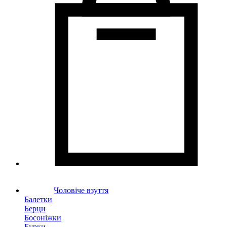
Чоловіче взуття
Балетки
Берци
Босоніжки
Бурки