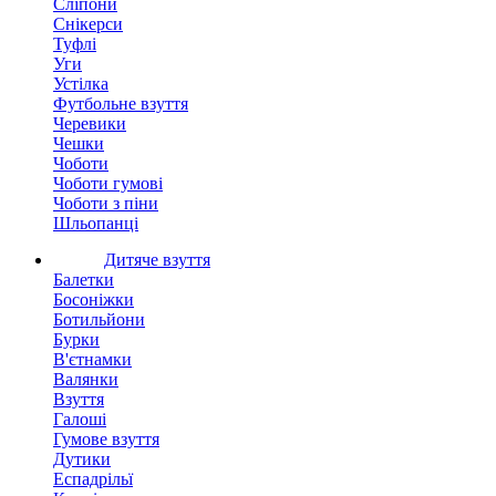
Сліпони
Снікерси
Туфлі
Уги
Устілка
Футбольне взуття
Черевики
Чешки
Чоботи
Чоботи гумові
Чоботи з піни
Шльопанці
Дитяче взуття
Балетки
Босоніжки
Ботильйони
Бурки
В'єтнамки
Валянки
Взуття
Галоші
Гумове взуття
Дутики
Еспадрільї