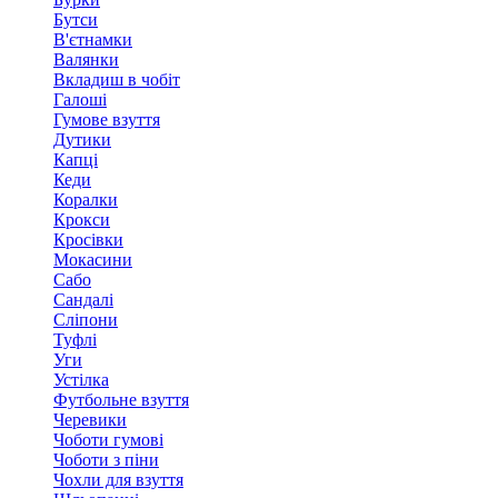
Бутси
В'єтнамки
Валянки
Вкладиш в чобіт
Галоші
Гумове взуття
Дутики
Капці
Кеди
Коралки
Крокси
Кросівки
Мокасини
Сабо
Сандалі
Сліпони
Туфлі
Уги
Устілка
Футбольне взуття
Черевики
Чоботи гумові
Чоботи з піни
Чохли для взуття