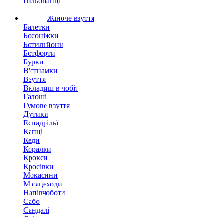
Шльопанці
Жіноче взуття
Балетки
Босоніжки
Ботильйони
Ботфорти
Бурки
В'єтнамки
Взуття
Вкладиш в чобіт
Галоші
Гумове взуття
Дутики
Еспадрільї
Капці
Кеди
Коралки
Крокси
Кросівки
Мокасини
Місяцеходи
Напівчоботи
Сабо
Сандалі