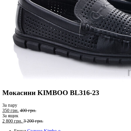
Мокасини KIMBOO BL316-23
За пару
350 грн.
400 грн.
За ящик
2 800
грн.
3 200 грн.
Бренд
Солнце-Kimbo-o