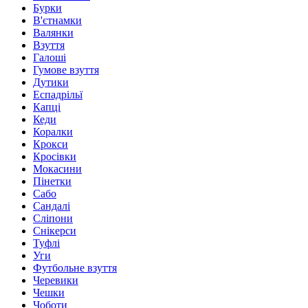
Бурки
В'єтнамки
Валянки
Взуття
Галоші
Гумове взуття
Дутики
Еспадрільї
Капці
Кеди
Коралки
Крокси
Кросівки
Мокасини
Пінетки
Сабо
Сандалі
Сліпони
Снікерси
Туфлі
Уги
Футбольне взуття
Черевики
Чешки
Чоботи