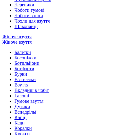
Черевики
Чоботи гумові
Чоботи з піни
Чохли для взуття
Шльопанці
Жіноче взуття
Жіноче взуття
Балетки
Босоніжки
Ботильйони
Ботфорти
Бурки
В'єтнамки
Взуття
Вкладиш в чобіт
Галоші
Гумове взуття
Дутики
Еспадрільї
Капці
Кеди
Коралки
Крокси