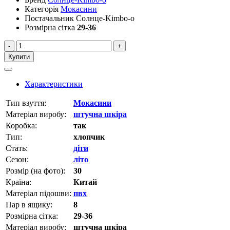
Категорія
Мокасини
Постачальник
Солнце-Kimbo-o
Розмірна сітка
29-36
-
+
Купити
Характеристики
Тип взуття:
Мокасини
Матеріал виробу:
штучна шкіра
Коробка:
так
Тип:
хлопчик
Стать:
діти
Сезон:
літо
Розмір (на фото):
30
Країна:
Китай
Матеріал підошви:
пвх
Пар в ящику:
8
Розмірна сітка:
29-36
Матеріал виробу:
штучна шкіра