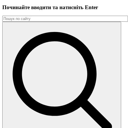
Починайте вводити та натиснiть Enter