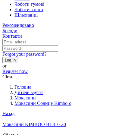
Чоботи гумові
Чоботи з піни
Шльопанці
Рекомендовано
Бренди
Контакти
Forgot your password?
Log In
or
Register now
Close
Головна
Дитяче взуття
Мокасини
Мокасини Солнце-Kimbo-o
Назад
Мокасини KIMBOO BL316-20
350 грн.