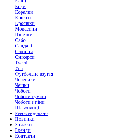
Капці
Кеди
Коралки
Крокси
Кросівки
Мокасини
Пінетки
Сабо
Сандалі
Сліпони
Снікерси
Туфлі
Уги
Футбольне взуття
Черевики
Чешки
Чоботи
Чоботи гумові
Чоботи з піни
Шльопанці
Рекомендовано
Новинки
Знижки
Бренди
Контакти