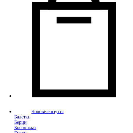
Чоловіче взуття
Балетки
Берци
Босоніжки
Бурки