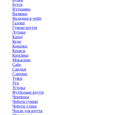
Бутси
В'єтнамки
Валянки
Вкладиш в чобіт
Галоші
Гумове взуття
Дутики
Капці
Кеди
Коралки
Крокси
Кросівки
Мокасини
Сабо
Сандалі
Сліпони
Туфлі
Уги
Устілка
Футбольне взуття
Черевики
Чоботи гумові
Чоботи з піни
Чохли для взуття