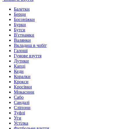
Балетки
Берци
Босоніжки
Бурки
Бутси
В'єтнамки
Валянки
Вкладиш в чобіт
Галоші
Гумове взуття
Дутики
Капці
Кеди
Коралки
Крокси
Кросівки
Мокасини
Сабо
Сандалі
Сліпони
Туфлі
Уги
Устілка
Футбольне взуття