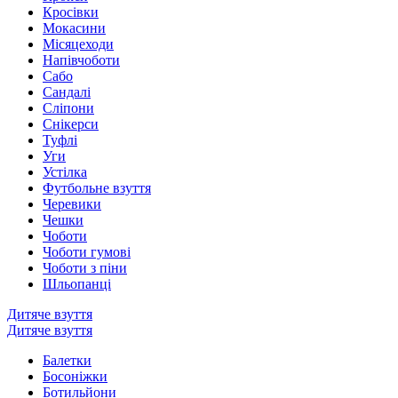
Кросівки
Мокасини
Місяцеходи
Напівчоботи
Сабо
Сандалі
Сліпони
Снікерси
Туфлі
Уги
Устілка
Футбольне взуття
Черевики
Чешки
Чоботи
Чоботи гумові
Чоботи з піни
Шльопанці
Дитяче взуття
Дитяче взуття
Балетки
Босоніжки
Ботильйони