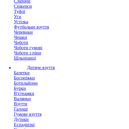
Сліпони
Снікерси
Туфлі
Уги
Устілка
Футбольне взуття
Черевики
Чешки
Чоботи
Чоботи гумові
Чоботи з піни
Шльопанці
Дитяче взуття
Балетки
Босоніжки
Ботильйони
Бурки
В'єтнамки
Валянки
Взуття
Галоші
Гумове взуття
Дутики
Еспадрільї