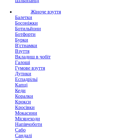
Шльопанці
Жіноче взуття
Балетки
Босоніжки
Ботильйони
Ботфорти
Бурки
В'єтнамки
Взуття
Вкладиш в чобіт
Галоші
Гумове взуття
Дутики
Еспадрільї
Капці
Кеди
Коралки
Крокси
Кросівки
Мокасини
Місяцеходи
Напівчоботи
Сабо
Сандалі