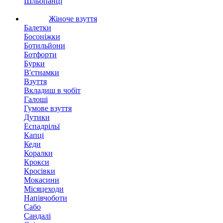
Шльопанці
Жіноче взуття
Балетки
Босоніжки
Ботильйони
Ботфорти
Бурки
В'єтнамки
Взуття
Вкладиш в чобіт
Галоші
Гумове взуття
Дутики
Еспадрільї
Капці
Кеди
Коралки
Крокси
Кросівки
Мокасини
Місяцеходи
Напівчоботи
Сабо
Сандалі