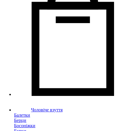
Чоловіче взуття
Балетки
Берци
Босоніжки
Бурки