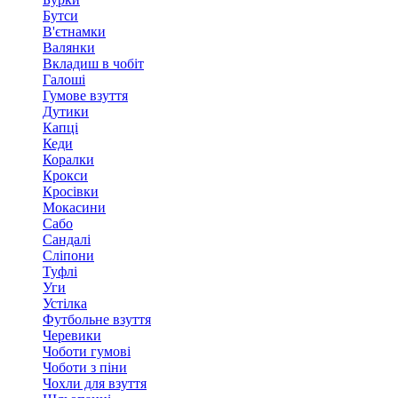
Бутси
В'єтнамки
Валянки
Вкладиш в чобіт
Галоші
Гумове взуття
Дутики
Капці
Кеди
Коралки
Крокси
Кросівки
Мокасини
Сабо
Сандалі
Сліпони
Туфлі
Уги
Устілка
Футбольне взуття
Черевики
Чоботи гумові
Чоботи з піни
Чохли для взуття